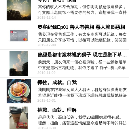
當你的收入不符合預期，但你明明願意做這麼多，
可實際上老闆卻不需要你的努力。這想法我一直持
2019-12-14
續到去年。 ...
奧客紀錄Ep01 善人有善相 惡人就長惡相
我發現在零售業工作，有太多奧客可以紀錄，每次
只跟朋友分享多可惜，以後可以陸續紀錄，笑笑回
2019-12-09
憶也挺好的。...
曾經是都市叢林裡的獅子 現在是鄉下草原上的綿羊
前幾天，朋友傳來一個心裡測驗，從一些動物選單
中直覺選出三種動物。我依序選了 獅子--狗--綿羊
2019-11-09
看了一...
犧牲。成就。自我
我剛剛在跟我家女皇大人聊天，聊起有個澳洲朋友
希望最近能找一個我下班或下課時段讓我幫她解決
2019-10-31
她的問題，過...
挑戰。面對。理解
起起伏伏，高山低谷，我從23歲開始就很有感。
埋怨，扭曲，痛苦這些情緒至今還是時不時的拜訪
2019-10-30
我，讓我瞬間...