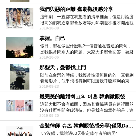
我們與惡的距離 臺劇觀後感分享
這部劇，一直都在我想看的清單裡面，但是討論度
很高的劇我通常都會放著等到熱潮退卻後才開始觀
2019-10-08
看。剛好今年...
掌握。自己
假日，都在做些什麼呢?一個普通在普通的問句，
是我很常問別人的問題。大家大多都會回答，耍廢
2019-10-06
啊滑手機看臉...
那些天，憂鬱找上門
以前在台灣的時候，我經常性漫無目的的一直看劇
看短影片，似乎想找尋到可以讓我呼吸順利的東
2019-09-23
西。我也沒能感...
最完美的離婚최고의 이혼 韓劇微觀後感分享
這部大概不會有截圖，因為其實孫演員在這裡面並
沒有什麼空間突破演技。但是我有點意外的是，這
2019-09-20
一部是有內涵...
金裝律師 슈츠 韓劇觀後感分享(僅限David Kim)
ㄟ?沒錯，我跳過60天指定倖存者的結局4