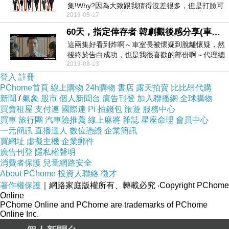
集!Why?因為大致跟我猜得沒差很多，但是打臉可
2019-09-17
愛的車室長，...
60天，指定倖存者 韓劇觀後感分享(車秘書室長為主) EP11-12
這兩集好看到炸啊～車室長被懷疑到脫離懷疑，然
後終於告白成功，也是我很喜歡的部份啊～代理總
2019-08-13
統差點被射殺...
登入
註冊
PChome首頁
線上購物
24h購物
書店
露天拍賣
比比昂代購
新聞
/
氣象
股市
個人新聞台
廣告刊登
加入聯播網
全球購物
買賣租屋
支付連
國際連
Pi 拍錢包
旅遊
服務中心
買車
旅行團
汽車險推薦
線上麻將
雜誌
星座命理
會員中心
一元簡訊
直播達人
數位憑證
企業簡訊
買網址
虛擬主機
企業郵件
廣告刊登
隱私權聲明
消費者保護
兒童網路安全
About PChome
投資人聯絡
徵才
著作權保護
｜網路家庭版權所有、轉載必究
‧Copyright PChome
Online
PChome Online and PChome are trademarks of PChome
Online Inc.