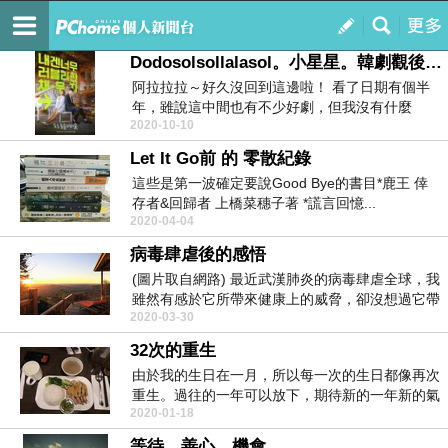
Recalling
訂閱
我的
Dodosolsollalasol。小星星。韓劇觀後感分享EP01-02
阿拉拉拉～好久沒回到這邊啦！ 看了日期有個半
年，雖說這中間也有不少好劇，但我沒有什麼
2020-10-10
trigger...
Let It Go前 的 零散紀錄
這些是第一波確定要說Good Bye的書目*鹿王 倖
存者&回歸者 上橋菜穗子著 *謊言回憶...
2020-04-04
病毒肆虐後的感悟
(圖片取自網路) 最近武漢肺炎的病毒肆虐全球，我
雖然有感於它所帶來健康上的威脅，卻沒想過它帶
2020-03-30
來經濟...
32次的重生
由於我的生日在一月，所以每一次的生日都像再次
重生。過往的一年可以放下，期待新的一年新的氣
2020-01-18
象，讓自己往...
等待。善心。機會