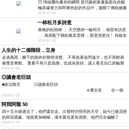
💥 情緒擲向畫布的瞬間 當代藝術家盧嵐新在此幅
極具爆發力與即興色彩的作品中，拋開了傳統繪畫
2026-07-30
的框架，將瞬間凝聚的情感直接釋放在畫
一林松月多詩意
夜晚的松樹林 ， 天空懸掛一輪明月 ，相當有詩意
， 再搭配下聯的萬里雲煙 ，那意境更佳 ! 與格友
2026-07-30
分享這對聯
人生的十二個階段，立身
走過風雨，腳下的路終於變得清楚。 不再急著追問遠方，也不再輕易
被聲音牽動。 重量不再只是負擔，也成為形狀，讓人看見自己的輪廓
2026-07-30
◎議會老巨頭
■政治寓言 ◎議會老巨頭
⊕潘文良 在一個
2026-07-30
多黨制的聯邦議會中，有幾
阿我阿龍 50
四十五分鐘過去了，他們還在走。出發時仍明亮的天空，如今已被茂密
的樹冠遮蔽。地面更加崎嶇，灌木叢也更加茂密。他們完全偏離了
2026-07-30