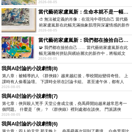
2026-08-05
材新作中，直接將被大眾定義為廢棄物
當代藝術家盧嵐新：生命本就不是一幅能被定義的肖像，在混亂與交疊中拼湊完整的靈魂
🎨 無法被定義的肖像：在混沌中尋找自己 當代藝
術家盧嵐新在此幅充滿抽象肌理與深邃情感的新作
2026-08-05
中，以灰白為基底，交織著塗抹、刮擦與
當代藝術家盧嵐新：我們都在撿拾自己，將散落的情緒與碎片，拼回生命完整的輪廓
🧩 我們都在撿拾自己…… 當代藝術家盧嵐新在此
幅充滿幾何拼貼與繽紛層次的新作中，將報紙文
2026-08-05
字、彩色剪紙與明亮顏料層層
我與AI討論的小說劇情(8)
第八章：被輔導的人 《群俠錄》越來越紅後，學校開始變得奇怪。 上
課時有人偷看論壇。 下課時全班在討論卡組。 甚至連午休，都有人
2026-08-05
我與AI討論的小說劇情(7)
第七章：俠與殺人兇手 天堂公會成立後，堯禹舜開始越來越常思考一
個問題。 什麼是「俠」？ 《群俠錄》裡到處都在談俠。 門派講俠
2026-08-05
我與AI討論的小說劇情(6)
第六章：四人的天堂 那天晚上。 堯禹舜再次回到了夢境。 白色荒原比