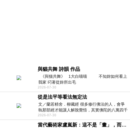
與貓共舞 詩韻 作品
《與猫共舞》 1大白喵喵 不知妳如何看上
我家 叼著從妳所出毛
2026-07-30
從是法平等看法無定法
文／蘭若精舍．柳藏經 很多修行佛法的人，會爭
執那部經才能讓人解脫覺悟，其實佛陀的八萬四千
2026-07-30
法門，都是覺悟之道，覺悟有遲速
當代藝術家盧嵐新：這不是「畫」，而是情緒擲向畫布的瞬間，映照你內心的靈魂鏡像