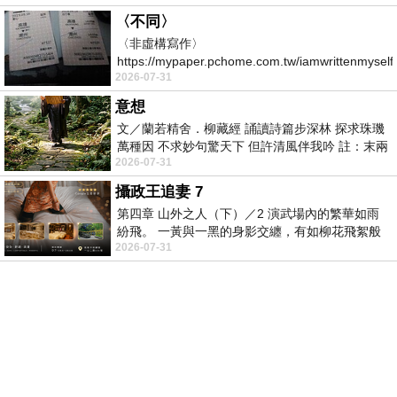
〈不同〉
〈非虛構寫作〉
https://mypaper.pchome.com.tw/iamwrittenmysel
2026-07-31
從台大退休， 轉至文化大學中文系文藝創作組
意想
文／蘭若精舍．柳藏經 誦讀詩篇步深林 探求珠璣
萬種因 不求妙句驚天下 但許清風伴我吟 註：末兩
2026-07-31
句為穆昱臻作品 （柳
攝政王追妻 7
第四章 山外之人（下）／2 演武場內的繁華如雨
紛飛。 一黃與一黑的身影交纏，有如柳花飛絮般
2026-07-31
的轉了又轉。 長劍如靈蛇，劍尖在