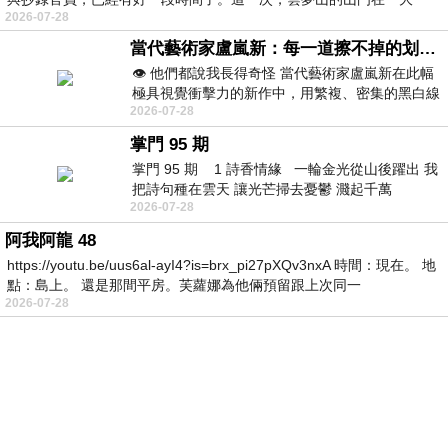
2026-07-28
當代藝術家盧嵐新：每一道擦不掉的划痕，都是曾經努力活著的證明
👁️ 他們都說我長得奇怪 當代藝術家盧嵐新在此幅
極具視覺衝擊力的新作中，用繁複、密集的黑白線
2026-07-28
條構建出一個震撼心靈的抽象面容。
掌門 95 期
掌門 95 期 1 詩香情緣 一輪金光從山後躍出 我
把詩句種在雲天 讓光芒掃去憂鬱 濺起千萬
2026-07-28
阿我阿龍 48
https://youtu.be/uus6al-ayI4?is=brx_pi27pXQv3nxA 時間：現在。 地
點：島上。 還是那間平房。芙蘿娜為他倆預留跟上次同一
2026-07-28