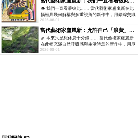
當代藝術家盧嵐新：我們一直看著彼此，想知道對方眼中的自己，是不是比較完整
👁️ 我們一直看著彼此…… 當代藝術家盧嵐新在此
幅極具幾何解構與多重視角的新作中，用錯綜交織
2026-08-01
的面孔、眼神與光芒符號
當代藝術家盧嵐新：允許自己「浪費」一段美好的時光
🌿 本來只是想休息十分鐘…… 當代藝術家盧嵐新
在此幅充滿自然呼吸感與生活詩意的新作中，用厚
2026-08-01
重卻輕快的油彩筆觸，捕捉