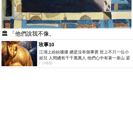
🏛️ 「他們說我不像。
玫事10
江湖上紛紛擾擾 總是沒有個事實 世上不只一位小
娃兒 人間總有千千萬萬人 他們心中有著一座山 梁
7 小時前
山佛山泰華衡恆嵩 一山之高