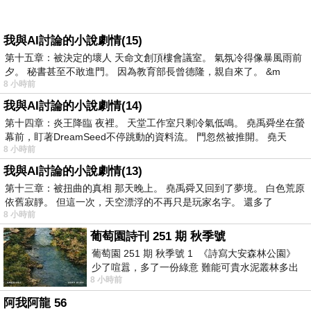
我與AI討論的小說劇情(15)
第十五章：被決定的壞人 天命文創頂樓會議室。 氣氛冷得像暴風雨前
夕。 秘書甚至不敢進門。 因為教育部長曾德隆，親自來了。 &m
8 小時前
我與AI討論的小說劇情(14)
第十四章：炎王降臨 夜裡。 天堂工作室只剩冷氣低鳴。 堯禹舜坐在螢
幕前，盯著DreamSeed不停跳動的資料流。 門忽然被推開。 堯天
8 小時前
我與AI討論的小說劇情(13)
第十三章：被扭曲的真相 那天晚上。 堯禹舜又回到了夢境。 白色荒原
依舊寂靜。 但這一次，天空漂浮的不再只是玩家名字。 還多了
8 小時前
葡萄園詩刊 251 期 秋季號
葡萄園 251 期 秋季號 1 《詩寫大安森林公園》
少了喧囂，多了一份綠意 難能可貴水泥叢林多出
8 小時前
一
阿我阿龍 56