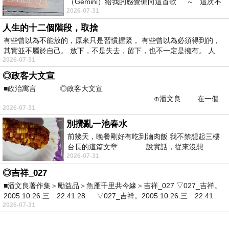
（Gemini）給我的感覺偏向這首歌 ～ 這次不
2026-07-31
說
人生的十二個階段，取捨
有些曾以為不能放的，原來只是習慣握緊， 有些曾以為必須得到的，
其實並不屬於自己。 放下，不是失去，留下，也不一定是擁有。 人
2026-07-31
◎政客大文宣
■政治寓言 ◎政客大文宣
⊕潘文良 在一個
2026-07-31
國際地緣政治的舞台上&md
別攪亂一池春水
前幾天，晚餐剛好有吃到滷肉飯 我不禁想起三樓
台長的這篇文章 說實話，從來沒想
2026-07-31
◎吉祥_027
■潘文良著作集＞勵益品＞魚雁千里共今緣＞吉祥_027 ▽027_吉祥。
2005.10.26.三 22:41:28 ▽027_吉祥。2005.10.26.三 22:41:
2026-07-31