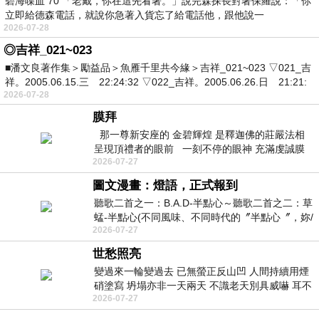
碧海喋血 70 「老戴，你在這先看著。」說完森探長對著保羅說：「你
立即給德森電話，就說你急著入貨忘了給電話他，跟他說一
2026-07-28
◎吉祥_021~023
■潘文良著作集＞勵益品＞魚雁千里共今緣＞吉祥_021~023 ▽021_吉
祥。2005.06.15.三 22:24:32 ▽022_吉祥。2005.06.26.日 21:21:
2026-07-28
膜拜
那一尊新安座的 金碧輝煌 是釋迦佛的莊嚴法相
呈現頂禮者的眼前 一刻不停的眼神 充滿虔誠膜
2026-07-27
拜 夏日揮汗的
圖文漫畫：燈語，正式報到
聽歌二首之一：B.A.D-半點心～聽歌二首之二：草
蜢-半點心(不同風味、不同時代的〞半點心〞，妳/
2026-07-27
你…更喜歡哪一首？）～燈語（Copilot
世愁照亮
變過來一輪變過去 已無螢正反山凹 人間持續用煙
硝塗寫 坍塌亦非一天兩天 不識老天別具威嚇 耳不
2026-07-27
豎高雙眸不放遠 狡猾掏空透明