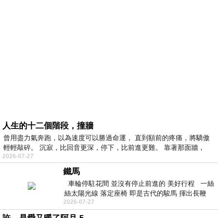
人生的十二個階段，撞牆
曾用盡力氣奔跑，以為速度可以勝過命運， 直到額前的疼痛，將驕傲
輕輕敲碎。 沉寂，比回音更深，停下，比前進更難。 靠著那面牆，
2026-07-27
鐵馬
車輪停駐花間 並沒有停止前進的 美好行程 一絲
絲太陽光線 落定座椅 即是古代的駿馬 揮出長鞭
2026-07-27
落日即繪下