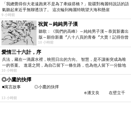
「我總覺得你大老遠跑來不是為了牽線搭橋？」龍疆對梅麗特說話的語
氣聽起來近乎無聊透頂了。 這次輪到梅麗特眺望大海和懸崖
9 小時前
祝賀～純純男子漢
聽歌：《我們的高峰》～純純男子漢～恭賀新書出
版～願你新書〞八十八頁的青春〞大賣！記得你曾
10 小時前
經在我的版留言…「好讚的圖^^感覺大家
愛情三十六計，序
兵法，藏在一滴露水裡，映照日出的方向。 智慧，是不讓衝突成為唯
一的答案。 進退之間，為自己留下一條生路，也為他人留下一分餘地
10 小時前
◎小鷹的抉擇
■寓言故事 ◎小鷹的抉擇
⊕潘文良 在壁立千
13 小時前
仞的懸崖上，有一座遮天蔽