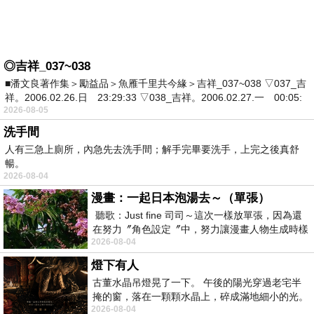
◎吉祥_037~038
■潘文良著作集＞勵益品＞魚雁千里共今緣＞吉祥_037~038 ▽037_吉
祥。2006.02.26.日 23:29:33 ▽038_吉祥。2006.02.27.一 00:05:
2026-08-05
洗手間
人有三急上廁所，內急先去洗手間；解手完畢要洗手，上完之後真舒
暢。
2026-08-04
漫畫：一起日本泡湯去～（單張）
聽歌：Just fine 司司～這次一樣放單張，因為還
在努力〞角色設定〞中，努力讓漫畫人物生成時樣
2026-08-04
貌能每次都穩定，開始求質不求量
燈下有人
古董水晶吊燈晃了一下。 午後的陽光穿過老宅半
掩的窗，落在一顆顆水晶上，碎成滿地細小的光。
2026-08-04
小晚站在扶梯最高一階。 她低頭