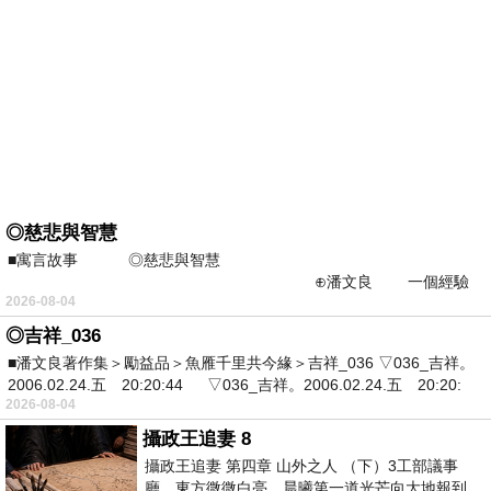
◎慈悲與智慧
■寓言故事 ◎慈悲與智慧
⊕潘文良 一個經驗
2026-08-04
豐富的獵人，在森林裡，設
◎吉祥_036
■潘文良著作集＞勵益品＞魚雁千里共今緣＞吉祥_036 ▽036_吉祥。
2006.02.24.五 20:20:44 ▽036_吉祥。2006.02.24.五 20:20:
2026-08-04
攝政王追妻 8
攝政王追妻 第四章 山外之人 （下）3工部議事
廳。東方微微白亮，晨曦第一道光芒向大地報到。