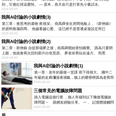
到，它會紅得這麼快。 — 原本，堯天命只是打算先小量試水。
2026-08-05
我與AI討論的小說劇情(3)
第三章：會思考的遺物 夜很深。 堯禹舜坐在房間地板上，《群俠錄》
的資料散滿四周。 他越看越心驚。 這已經不是普通桌遊設定而已
2026-08-05
我與AI討論的小說劇情(2)
第二章：群俠錄 自從那場夢之後，堯禹舜開始害怕睡覺。 因為只要閉
上眼，他就會再次回到那片白色荒原。 夢老依舊站在遠方。 而黑
2026-08-05
我與AI討論的小說劇情(1)
第一章：袁年的最後一堂課 雨下得很大。 國中二
年級的走廊瀰漫著濕氣，牆上的榮譽榜因為老舊而
2026-08-05
微微捲起。 堯禹舜站在辦公室外，手
三個常見的電腦故障問題
踏入電腦這個行業 ，個人常碰到以下幾個電腦故
障問題 ~ 跟網友經驗分享。 一 、 記憶體接觸問
2026-08-05
題 : 記憶體即
居