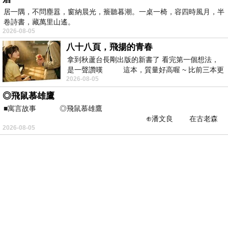
居一隅，不問塵囂，窗納晨光，簷聽暮潮。一桌一椅，容四時風月，半
卷詩書，藏萬里山遙。
2026-08-05
八十八頁，飛揚的青春
拿到秋蘆台長剛出版的新書了 看完第一個想法，
是一聲讚嘆 這本，質量好高喔 ~ 比前三本更
2026-08-05
勝一
◎飛鼠慕雄鷹
■寓言故事 ◎飛鼠慕雄鷹
⊕潘文良 在古老森
2026-08-05
林的底層，住著一隻小飛鼠