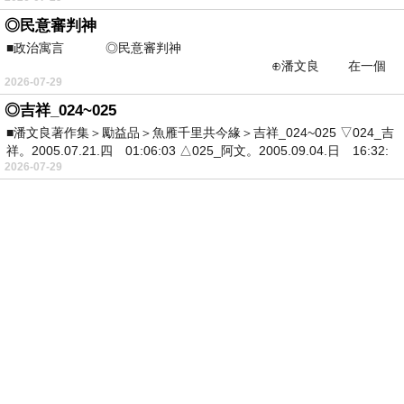
◎民意審判神
■政治寓言 ◎民意審判神
⊕潘文良 在一個
2026-07-29
推行民主體制的聯邦城裡&
◎吉祥_024~025
■潘文良著作集＞勵益品＞魚雁千里共今緣＞吉祥_024~025 ▽024_吉
祥。2005.07.21.四 01:06:03 △025_阿文。2005.09.04.日 16:32:
2026-07-29