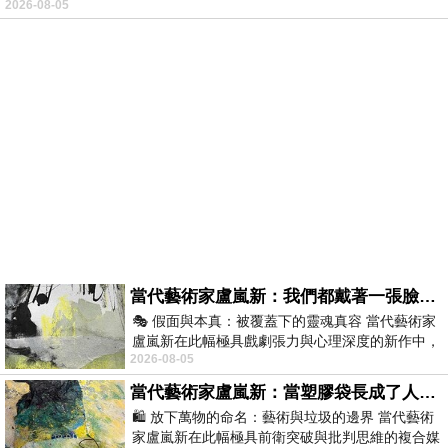
2026-08-05
當代藝術家盧嵐新：我們都戴著一張臉，可真正的自己，總藏在那些被塗抹、被覆蓋的痕跡裡
🎭 假面與本真：被覆蓋下的靈魂真容 當代藝術家
盧嵐新在此幅極具戲劇張力與心理深度的新作中，
2026-08-05
運用質感豐富的紙材肌理、墨痕與大膽的
當代藝術家盧嵐新：當塑膠袋長成了人的模樣，我們的目光是否學會了放下偏見？
🛍️ 放下萬物的命名：藝術與垃圾的邊界 當代藝術
家盧嵐新在此幅極具前衛突破與批判思維的複合媒