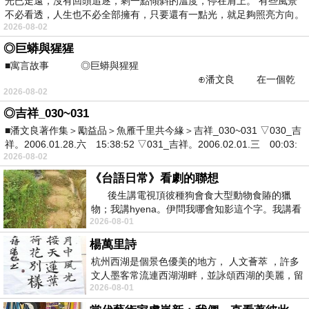
光已走遠，沒有回頭追逐，剩一點傾斜的溫度，停在肩上。 有些風景
不必看透，人生也不必全部擁有，只要還有一點光，就足夠照亮方向。
2026-08-02
◎巨蟒與猩猩
■寓言故事 ◎巨蟒與猩猩
⊕潘文良 在一個乾
2026-08-02
旱的季節裡，森林裡的動物
◎吉祥_030~031
■潘文良著作集＞勵益品＞魚雁千里共今緣＞吉祥_030~031 ▽030_吉
祥。2006.01.28.六 15:38:52 ▽031_吉祥。2006.02.01.三 00:03:
2026-08-02
《台語日常》看劇的聯想
後生講電視頂彼種狗會食大型動物食賰的獵
物；我講hyena。伊問我哪會知影這个字。我講看
2026-08-01
過一齣法律劇
楊萬里詩
杭州西湖是個景色優美的地方， 人文薈萃 ，許多
文人墨客常流連西湖湖畔，並詠頌西湖的美麗，留
2026-08-01
下了許多詩詞佳作 ~ 這次以所學的