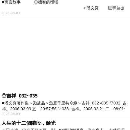
■寓言故事 ◎機智的獼猴
⊕潘文良 巨蟒自從
2026-08-03
恩將仇報，吞了猩猩之後，
◎吉祥_032~035
■潘文良著作集＞勵益品＞魚雁千里共今緣＞吉祥_032~035 ▽032_吉
祥。2006.02.03.五 20:57:56 ▽033_吉祥。2006.02.21.二 08:01:
2026-08-03
人生的十二個階段，餘光