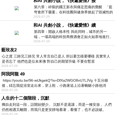
和AI 共創小說，《快遞愛情》接
第六章：碎裂的國王新衣與痛定思痛的覺醒 「藍
穹會所下藥案」在科技圈與健身界掀起了毀滅性的
2026-07-29
輿論海嘯。看守所內，冰冷
和AI 共創小說，《快遞愛情》續
第四章：開啟人格本性 與此同時，城市的另一
端，一場高端的科技商務酒會正如火如荼地進行。
2026-07-29
30歲的劉峻磊身穿一襲合體的深灰色高
藍玫友2
心之渡 三師兄三師兄 常人常言自己是人 所以要怎樣要哪樣 其實常人
是否忘了 他們也是位未來佛 對自己的期望升級 不要在暫居
2026-07-29
阿我阿龍 49
https://youtu.be/96-wtJkgekQ?is=DfXa2WGO8vU7LJVg 十五分鐘
後，緋忘我從浴室走出來，穿上鞋，小跑著追上沿著蜿蜒小路他消
2026-07-29
人生的十二個階段，沉默
獨自走到這一段，話開始變少。 沉默不是退讓，而是一種安放， 人們
仍然相遇又離開，而我只是更安靜地看著，看懂了，也不必說破。
2026-07-29