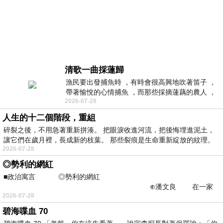
清歌一曲採蓮歸
漁民要出發捕魚時 ，有時會很高興地吹著笛子 ，
帶著愉悅的心情捕魚 ，而那些採摘蓮藕的農人 ，
2026-07-28
也常會哼首歌曲 ， 高高興興地載回滿
人生的十二個階段，重組
碎裂之後，不用急著重新拼湊。 把眼淚收進河流，把後悔埋進泥土，
讓它們在歲月裡，長成新的枝葉。 那些裂痕是生命重新綻放的紋理。
2026-07-28
◎勢利的網紅
■政治寓言 ◎勢利的網紅
⊕潘文良 在一家
2026-07-28
新創的電商公司裡—
碧海喋血 70