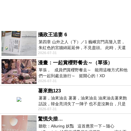
攝政王追妻 6
第四章 山外之人（下）／1 巍峨宮門高聳入雲，
朱紅色的宮牆綿延延伸，不見盡頭。 此時，天還
2026-07-31
濛濛的亮。一身肅穆黑色衣袍、頭冠整
漫畫：一起賞櫻野餐去～（單張）
單張， 成員們賞櫻野餐去～ 能用這種方式和他
們一起到處去旅行～ 挺開心的！XD
2026-07-31
薯來飽123
薯薯，油來油去 薯薯，油來油去 油來油去薯來飽
話說，韓金亮消失了一陣子 也不是沒舞台，只是
2026-07-31
不登台 只是最近的油品問題讓
驚慌失措…
聽歌：Alluring 妖豔 這首應景一下～隨心