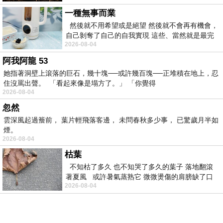
一種無事而業
然後就不用希望或是絕望 然後就不會再有機會，
自己剝奪了自己的自我實現 這些、當然就是最完
2026-08-04
美的世界 這些、卻也是不
阿我阿龍 53
她指著洞壁上滾落的巨石，幾十塊──或許幾百塊──正堆積在地上，忍
住沒罵出聲。 「看起來像是塌方了。」 「你覺得
2026-08-04
忽然
雲深風起過簷前， 葉片輕飛落客邊， 未問春秋多少事， 已驚歲月半如
煙。
2026-08-04
枯葉
不知枯了多久 也不知哭了多久的葉子 落地翻滾
著夏風 或許暑氣蒸熟它 微微燙傷的肩膀缺了口
2026-08-04
麻雀玩弄一會兒