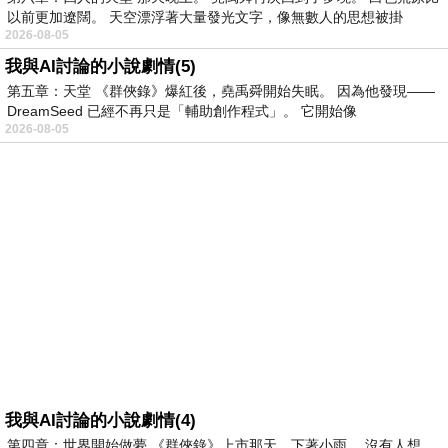
以前更加遼闊。 天空漂浮著大量發光文字，像無數人的思想被掛
2026-08-05
我與AI討論的小說劇情(5)
第五章：天堂 《群俠錄》爆紅後，堯禹舜開始失眠。 因為他發現——
DreamSeed 已經不再只是「輔助創作程式」。 它開始像
2026-08-05
我與AI討論的小說劇情(4)
第四章：世界開始做夢 《群俠錄》上市那天，下著小雨。 沒有人想