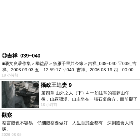
◎吉祥_039~040
■潘文良著作集＞勵益品＞魚雁千里共今緣＞吉祥_039~040 ▽039_吉
祥。2006.03.03.五 12:59:17 ▽040_吉祥。2006.03.16.四 00:00:
18 小時前
攝政王追妻 9
第四章 山外之人（下）4 一如往常的雲夢山午
後，山霧瀰漫。山主坐在一張石桌前方，面前擺了
18 小時前
一盤未下完的棋盤，還有一壺茶與兩只冒
觀察
察言觀色不容易，仔細觀察要做好；人生百態全都有，深刻體會人情
暖。
2026-08-05