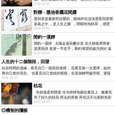
2026-08-03
工部的主要官員們齊聚在工部議事廳內，
對聯 - 墨池香靄花間露
墨與茶是書家所珍愛的，能徜徉在淡淡墨香與茶煙
裊裊之中 ，是人生之樂 ，閒暇時泡杯茶 ，感受
2026-08-03
茶韻回甘滋味，靈感來時 ， 品
閒釣一溪靜
閒釣一溪靜 太陽走過蓊鬱步道 高大林蔭屏障著
滾燙熱浪 老叟一竿在手，垂釣渴望的歲月靜好 遠
2026-08-03
處飛來一隻翠鳥，相依相伴
人生的十二個階段，回望
站在時間的邊緣，看見自己一路跌跌撞撞， 也看見每一次選擇，如何
將自己推向現在。 也看見自己曾經的模樣，在某個轉彎處停留、遲疑
2026-08-03
枯花
失卻溫柔和體溫 冷冷靜靜地躺在書頁上 被書頁
夾了好久的枯花 死去的青春 再也活不出新鮮色彩
2026-08-03
◎機智的獼猴