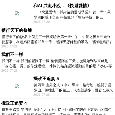
和AI 共創小說，《快遞愛情》
《快遞愛情：拆封後的過期承諾》 第一章：茶
水間的隱形交鋒 科技巨頭「智藍科技」的三十
2026-07-28
樓，早晨九點半，正是
禮行天下的修煉
禮行天下的修煉 上個月二十日總驗收第一天中午，午餐之後自己走到
德慧亭，在老奶奶靈前叩首一千，感謝天恩師德的護佑，感謝老奶奶在
2026-07-28
我們不一樣
我們不一樣 我們的營隊不一樣 整個營隊的三天，從開始到結束就是
「身心靈一貫」的修煉過程。 小隊的熱身認識活動的目的是「收心-專
2026-07-28
攝政王追妻 5
第四章 山外之人（中） 馬車一路行駛，離開了雲
夢山。越往山下的路上，人也就越多，聲音也越來
2026-07-28
越嘈雜。車輪軋軋聲響了一路，但這
攝政王追妻 4
攝政王追妻 第四章 山外之人（上）從上回遣回了陪伴上雲夢山的隨侍
與抄錄官員，已經有好一段時間了。這一次，雲夢山的山門在一大