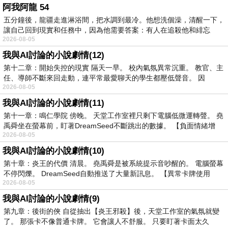
阿我阿龍 54
五分鐘後，龍疆走進淋浴間，把水調到最冷。他想洗個澡，清醒一下，
讓自己回到現實和任務中，因為他需要答案：有人在追殺他和緋忘
2026-08-05
我與AI討論的小說劇情(12)
第十二章：開始失控的現實 隔天一早。 校內氣氛異常沉重。 教官、主
任、導師不斷來回走動，連平常最愛聊天的學生都壓低聲音。 因
2026-08-05
我與AI討論的小說劇情(11)
第十一章：鳴仁學院 傍晚。 天堂工作室裡只剩下電腦低微運轉聲。 堯
禹舜坐在螢幕前，盯著DreamSeed不斷跳出的數據。 【負面情緒增
2026-08-05
我與AI討論的小說劇情(10)
第十章：炎王的代價 清晨。 堯禹舜是被系統提示音吵醒的。 電腦螢幕
不停閃爍。 DreamSeed自動推送了大量新訊息。 【異常卡牌使用
2026-08-05
我與AI討論的小說劇情(9)
第九章：後街的俠 自從抽出【炎王邪殺】後，天堂工作室的氣氛就變
了。 那張卡不像普通卡牌。 它會讓人不舒服。 只要盯著卡面太久