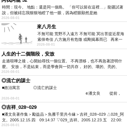
阿我阿龍 52
時間：現今。 地點：還是同一個島。 「你可以留在這裡…」龍疆試著
說，但被緋忘我狠狠地瞪了他一眼，因為瞪眼顯然是她
2026-08-01
來八月生
不無可能 荒野不入遠方 不無可能 冥出菩提近星海
索倖奇佳 八方施月有危徵 或剛揭幕而已 再來一
2026-08-01
段自我斯巴達 變
人生的十二個階段，安放
走過喧嘩之後，心開始尋找一個位置。 不再漂移，也不再急著證明什
麼。 安放，不是結束，而是學會與一切共存， 好的、壞的、亮的、
2026-08-01
◎流亡的謀士
■政治寓言 ◎流亡的謀士
⊕潘文良 從前，
2026-08-01
在列國爭霸的年代—
◎吉祥_028~029
■潘文良著作集＞勵益品＞魚雁千里共今緣＞吉祥_028~029 △028_阿
文。2005.12.15.四 09:14:37 ▽029_吉祥。2005.12.23.五 22:00:
2026-08-01