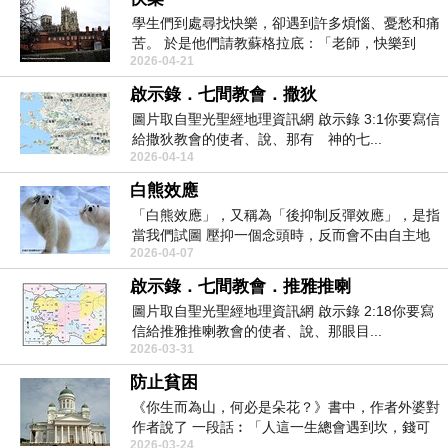
學生們到處尋找快樂，卻遇到許多煩惱、憂愁和痛
苦。 於是他們請教蘇格拉底：「老師，快樂到
2026-04-21
底...
啟示錄．七間教會．撒狄
圖片取自聖光聖經地理資訊網 啟示錄 3:1你要寫信
給撒狄教會的使者、說、那有 神的七...
2026-04-14
白熊效應
「白熊效應」，又稱為「後抑制反彈效應」，是指
當我們試圖 壓抑一個念頭時，反而會不由自主地
2026-04-07
反覆想起它...
啟示錄．七間教會．推雅推喇
圖片取自聖光聖經地理資訊網 啟示錄 2:18你要寫
信給推雅推喇教會的使者、說、那眼目...
2026-03-31
防止貧困
《你生而為山，何必是朵花？》書中，作者外婆對
作者說了 一段話︰「人這一生總會遇到坎，錢可
2026-03-24
以幫你過濾...