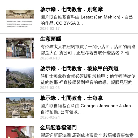
啟示錄．七間教會．別迦摩
圖片取自維基百科由 Lestat (Jan Mehlich) - 自己
的作品, CC BY-SA 3...
2026-03-17
生意頭腦
有位猶太人在紐約市買了一間小店面，店面的兩邊
都是大百 貨公司，正思考著要取什麼店名？ 他
2026-03-10
後...
啟示錄．七間教會．坡旅甲的殉道
談到士每拿教會就必須提到坡旅甲；他年輕時從使
徒約翰那 裡直接學習到福音的教導、親眼見證約
2026-03-03
翰的事工，...
啟示錄．七間教會．士每拿
圖片取自維基百科由 Georges Jansoone JoJan -
自行拍攝, 公有領域, ...
2026-02-24
金馬迎春福滿門
躍馬迎新展鴻圖 馬到成功富貴全 駿馬報喜事如意