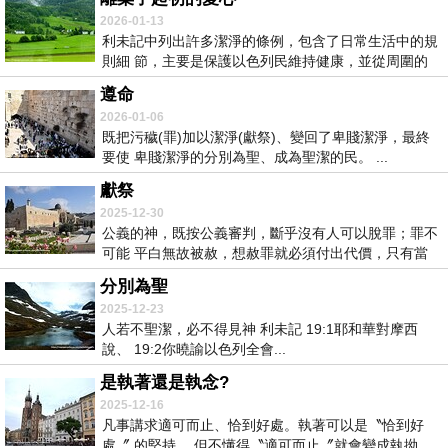
2026-01-13
利未記中列出許多潔淨的條例，包含了日常生活中的規
則細 節，主要是保護以色列民維持健康，並從周圍的
民...
遵命
2026-01-06
既把污穢(罪)加以潔淨(獻祭)、變回了卑賤潔淨，最終
要使 卑賤潔淨的分別為聖、成為聖潔的民。 ...
獻祭
2025-12-30
公義的神，既按公義審判，斷乎沒有人可以脫罪；罪不
可能 平白無故被赦，想赦罪就必須付出代價，只有當
罪...
分別為聖
2025-12-23
人若不聖潔，必不得見神 利未記 19:1耶和華對摩西
說、 19:2你曉諭以色列全會...
是執著還是執念?
2025-12-16
凡事講求適可而止、恰到好處。執著可以是〝恰到好
處〞 的堅持 ，但不懂得〝適可而止〞就會變成執拗、