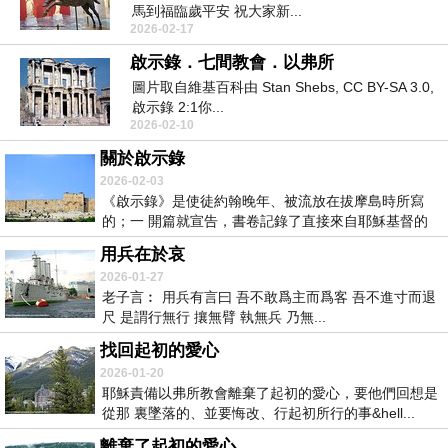
馬到福臨歲平安 祝大家新...
2026-02-17
啟示錄．七間教會．以弗所
圖片取自維基百科由 Stan Shebs, CC BY-SA 3.0,
啟示錄 2:1你...
2026-02-10
關於啟示錄
2026-02-03
《啟示錄》是使徒約翰晚年、被流放在拔摩島時所寫
的；一 開篇就宣告，書卷記錄了直接來自耶穌基督的
啟示...
用兵在於哀
2026-01-27
老子言︰ 用兵有言曰 吾不敢爲主而爲客 吾不進寸而退
尺 是謂行無行 攘無臂 執無兵 乃無...
找回起初的愛心
2026-01-20
耶穌責備以弗所教會離棄了起初的愛心，要他們回想是
從那 裏墜落的、並要悔改、行起初所行的事&hell...
離棄了起初的愛心