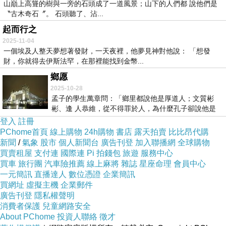
山巔上高聳的樹與一旁的石頭成了一道風景；山下的人們都 說他們是
〝古木奇石〞。 石頭聽了、沾...
起而行之
2025-11-04
一個埃及人整天夢想著發財，一天夜裡，他夢見神對他說： 「想發
財，你就得去伊斯法罕，在那裡能找到金幣...
鄉愿
2025-10-28
孟子的學生萬章問：「鄉里都說他是厚道人；文質彬
彬、逢 人恭維，從不得罪於人，為什麼孔子卻說他是
敗壞...
登入
註冊
PChome首頁
線上購物
24h購物
書店
露天拍賣
比比昂代購
新聞
/
氣象
股市
個人新聞台
廣告刊登
加入聯播網
全球購物
買賣租屋
支付連
國際連
Pi 拍錢包
旅遊
服務中心
買車
旅行團
汽車險推薦
線上麻將
雜誌
星座命理
會員中心
一元簡訊
直播達人
數位憑證
企業簡訊
買網址
虛擬主機
企業郵件
廣告刊登
隱私權聲明
消費者保護
兒童網路安全
About PChome
投資人聯絡
徵才