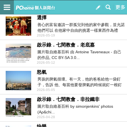
繞著地球跑
訂閱
我的
選擇
善心的富翁邀請一群孤兒到他的家中參觀，並允諾
他們可以 在他家中自由的挑選一樣東西作為禮
2026-05-19
物，於是每個...
啟示錄．七間教會．老底嘉
圖片取自維基百科 由 Antoine Taveneaux - 自己
的作品, CC BY-SA 3.0...
2026-05-12
怒氣
男孩的脾氣很壞。有一天，他的爸爸給他一袋釘
子，告訴 他、每當他要發脾氣的時候就釘一根釘
2026-05-05
子在後花園的...
啟示錄．七間教會．非拉鐵非
圖片取自維基百科 by simonjenkins' photos
(Αρ&chi...
2026-04-28
快樂