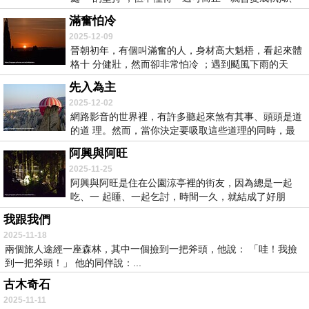
成...
滿奮怕冷
2025-12-09
晉朝初年，有個叫滿奮的人，身材高大魁梧，看起來體
格十 分健壯，然而卻非常怕冷 ；遇到颳風下雨的天
氣...
先入為主
2025-12-02
網路影音的世界裡，有許多聽起來煞有其事、頭頭是道
的道 理。然而，當你決定要吸取這些道理的同時，最
好...
阿興與阿旺
2025-11-25
阿興與阿旺是住在公園涼亭裡的街友，因為總是一起
吃、一 起睡、一起乞討，時間一久，就結成了好朋
友。 ...
我跟我們
2025-11-18
兩個旅人途經一座森林，其中一個撿到一把斧頭，他說： 「哇！我撿
到一把斧頭！」 他的同伴說：...
古木奇石
2025-11-11