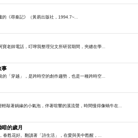
《尋秦記》（黃易出版社，1994.7~...
阿寶老師電話，叮嚀我整理兒文所研習期間，夾纏在學...
敘事
說的「穿越」，是跨時空的創作趨勢，也是一種跨時空...
輕敲著鍋緣的小氣泡，伴著喧響的溪流聲，時間慢得像蝸牛在...
黝暗的歲月
時，春甦花好。翻讀著「詩生活」，在愛與美中甦醒，...