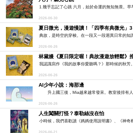
1.幾乎忘記了心跳 六月，始於命運的無知無畏。早
2026-06-30
夏日微光，漫遊慢讀！「四季有典微光」
典故，是時空的穿梭。在一段又一段迥異日常的知識
2026-06-26
林黛嫚《夏日限定喔！典故漫遊放輕鬆》
我認識寫作《我的故事你愛聽嗎？》那時候的秋芳。
2026-06-26
AI少年小說：海那邊
升上國三後，Mia越來越常發呆。教室後排有人討
2026-06-26
人生闖關打怪？泰勒絲沒在怕
小時候，我們喜歡讀《媽媽使用說明書》、《神奇柑仔
2026-06-21