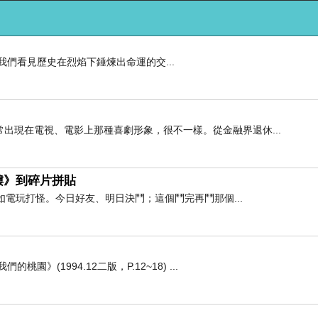
名，讓我們看見歷史在烈焰下錘煉出命運的交...
出現在電視、電影上那種喜劇形象，很不一樣。從金融界退休...
樓》到碎片拼貼
如電玩打怪。今日好友、明日決鬥；這個鬥完再鬥那個...
》(1994.12二版，P.12~18) ...