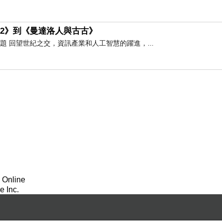
魔2》到《曼達洛人與古古》
考題 回望世紀之交，資訊產業和人工智慧的躍進，...
 Online
 Inc.