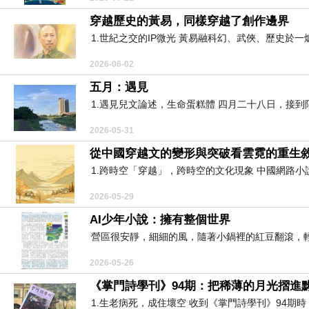
穿越歷史的黃易，同樣穿越了創作邊界
1.世紀之交的IP微光 黃易融科幻、武俠、歷史於一爐的
2026-06-02
五月：遇見
1.遇見兒文論述，生命蛋糕體 四月二十八日，接到
2026-05-31
從中國穿越文的變形與突破看雲霓的重生
1.跨時空「穿越」，跨時空的文化現象 中國網路小
2026-05-29
AI少年小說：擁有整個世界
營區很安靜，細細的風，隨著小鍋裡的紅豆翻滾，輕
2026-05-26
《掌門詩學刊》94期：把稀薄的月光摺進
1.生老病死，成住壞空 收到《掌門詩學刊》94期