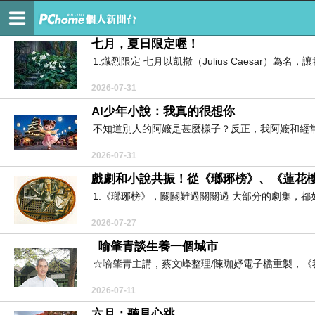
黃秋芳的巨蟹座水國
七月，夏日限定喔！
1.熾烈限定 七月以凱撒（Julius Caesar）為
2026-07-31
AI少年小說：我真的很想你
不知道別人的阿嬤是甚麼樣子？反正，我阿嬤和經常
2026-07-31
戲劇和小說共振！從《瑯琊榜》、《蓮花
1.《瑯琊榜》，關關難過關關過 大部分的劇集，都
2026-07-27
喻肇青談生養一個城市
☆喻肇青主講，蔡文峰整理/陳珈妤電子檔重製，《我們的桃園
2026-07-11
六月：聽見心跳