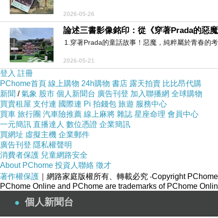
2026-05-26
論述三書影像銘印：從《穿著Prada的惡
1.穿著Prada的童話故事！惡魔，純粹屬於青春的
2026-05-21
登入
註冊
PChome首頁
線上購物
24h購物
書店
露天拍賣
比比昂代購
新聞
/
氣象
股市
個人新聞台
廣告刊登
加入聯播網
全球購物
買賣租屋
支付連
國際連
Pi 拍錢包
旅遊
服務中心
買車
旅行團
汽車險推薦
線上麻將
雜誌
星座命理
會員中心
一元簡訊
直播達人
數位憑證
企業簡訊
買網址
虛擬主機
企業郵件
廣告刊登
隱私權聲明
消費者保護
兒童網路安全
About PChome
投資人聯絡
徵才
著作權保護
｜網路家庭版權所有、轉載必究
‧Copyright PChome
PChome Online and PChome are trademarks of PChome Online
個人新聞台