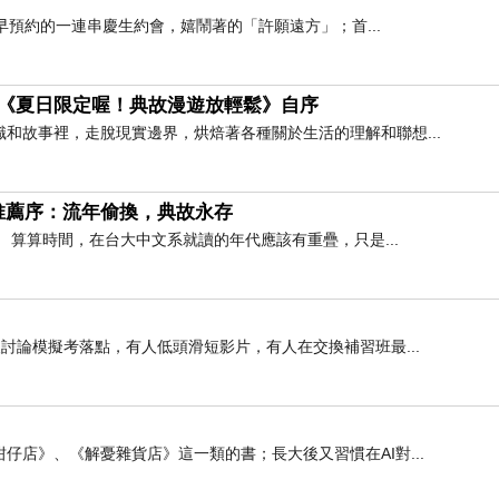
早預約的一連串慶生約會，嬉鬧著的「許願遠方」；首...
3《夏日限定喔！典故漫遊放輕鬆》自序
和故事裡，走脫現實邊界，烘焙著各種關於生活的理解和聯想...
推薦序：流年偷換，典故永存
 算算時間，在台大中文系就讀的年代應該有重疊，只是...
論模擬考落點，有人低頭滑短影片，有人在交換補習班最...
店》、《解憂雜貨店》這一類的書；長大後又習慣在AI對...