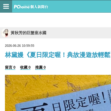
黃秋芳的巨蟹座水國
2026-06-26 10:59:55
林黛嫚《夏日限定喔！典故漫遊放輕鬆
留言 0
收藏 0
推薦 0