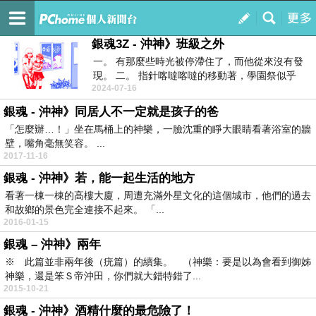
血泊中的爭鬥 ♪
訂閱
我的
銀魂3Z - 沖神》班級之外
一。 有那麼些時光被停滯住了，而他從來沒有發
現。 二。 指針喀噠喀噠的移動著，學園祭似乎
2024-07-16
在...
銀魂 - 沖神》同居人不一定就是孩子的爸
「怎麼辦…！」坐在馬桶上的神樂，一臉沈重的睜大眼睛看著浴室的牆
壁，嘴角毫無笑容。 ...
2017-11-16
銀魂 - 沖神》若，能一起生活的地方
看著一棟一棟的高樓大廈，周遭充滿外星文化的這個城市，他們的過去
和故鄉的景色完全連接不起來。 「...
2016-01-15
銀魂 – 沖神》兩年
※ 此篇並非兩年後（疣篇）的續集。 （神樂：要是以為會看到御姊
神樂，還是笨Ｓ帝沖田，你們就大錯特錯了...
2015-10-21
銀魂 - 沖神》酒精什麼的最危險了！