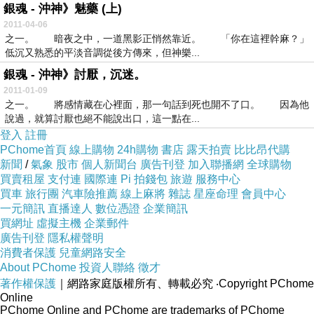
銀魂 - 沖神》魅藥 (上)
2011-04-06
之一。 暗夜之中，一道黑影正悄然靠近。 「你在這裡幹麻？」
低沉又熟悉的平淡音調從後方傳來，但神樂...
銀魂 - 沖神》討厭，沉迷。
2011-01-09
之一。 將感情藏在心裡面，那一句話到死也開不了口。 因為他
說過，就算討厭也絕不能說出口，這一點在...
登入
註冊
PChome首頁
線上購物
24h購物
書店
露天拍賣
比比昂代購
新聞
/
氣象
股市
個人新聞台
廣告刊登
加入聯播網
全球購物
買賣租屋
支付連
國際連
Pi 拍錢包
旅遊
服務中心
買車
旅行團
汽車險推薦
線上麻將
雜誌
星座命理
會員中心
一元簡訊
直播達人
數位憑證
企業簡訊
買網址
虛擬主機
企業郵件
廣告刊登
隱私權聲明
消費者保護
兒童網路安全
About PChome
投資人聯絡
徵才
著作權保護
｜網路家庭版權所有、轉載必究
‧Copyright PChome
Online
PChome Online and PChome are trademarks of PChome