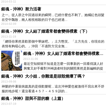
2014-03-11
銀魂 - 沖神》努力活著
之一。從人群之中回過頭來的瞬間，已經什麼也不剩了。她橘紅色頭髮
在空中飄散，兩人相視相殺的日子也已經過...
2014-02-09
銀魂 - 沖神》女人結了婚通常都會變得樸素（下）
2013-11-19
「總悟你果然喜歡那個中華妹吧。」土方憋笑。「土方先生，你現在的
表情有夠噁心的。」沖田「不過對方完全無...
銀魂 - 沖神》女人結了婚通常都會變得樸素（上）
2013-11-06
最近空知猩猩不知道是怎麼一回事新的一回看得讓人好
興奮又好手癢對沖神讀者特別的關照果然是新編輯的提
升人...
銀魂 - 沖神》大小姐，你難道是頭殼燒壞了嗎？
2013-09-06
神樂的中暑裝病篇真的是很歡樂呢，這次沖神愛也被激得不寫出來不舒
服的地步呢！還沒看過４５７－４５９訓的...
銀魂 - 沖神》甜與不甜的糖（上篇）
2013-07-19