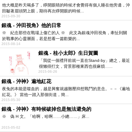
他大概是昨天喝多了，睜開眼睛的時候才會覺得有個人睡在他旁邊，沖
田皺著眉頭閉上眼，期待再次睜開眼的時候...
2015-09-30
銀魂 - 沖田視角》他的日常
※ 紀念那些在戰場上傷亡的人 ※ 此文為銀魂沖田視角，牽扯到關
於戰事的心靈層面，若是想看一篇歡樂的...
2015-08-14
銀魂 - 桂小太郎》生日賀圖
「我從一個禮拜前就一直在Stand-by」總之，最近
很懶得打文，背景那種東西也很麻煩…...
2015-06-26
銀魂 - 沖神》遍地紅花
夜兔的本能是噬血的，越是興奮就越難壓抑想戰鬥的意念。－－《遍地
紅花。》 當他一踏入那個街道，簡...
2015-05-30
銀魂 - 沖神》有時候破掉也是無法避免的
※ 偽 H 文。「哈啊，哈啊……小總……」床...
2015-05-02