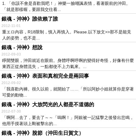
1. 「你該不會是喜歡我吧！」神樂一臉嘲諷表情，看著眼前的沖田。
「就是那樣喔，要跟我交往看...
銀魂 - 沖神》誰依賴了誰
2012-11-01
重エロ內容，R18限制，慎入再慎入。Please.以下放文>>那不是能見
人的姿勢，也不是...
銀魂 - 沖神》想說
2012-09-03
睜開雙眼，沖田就近在眼前。身體呼啊呼啊的變得好奇怪，好像有什麼
東西正從身體流失，一點都使不上力氣來。...
銀魂 - 沖神》表面和真相完全是兩回事
2012-09-02
「我喜歡內褲。很久以前，就開始了……「所以阿妙小姐就算你是穿著
可愛的動物...
銀魂 - 沖神》大放閃光的人都是不道德的
2012-07-30
「啊阿…去了，要去了～～「嗚啊！」阿銀被一記猛擊之後發出悲鳴，
他用手摸著頭上剛被擊出的...
銀魂 - 沖神》脫節（沖田生日賀文）