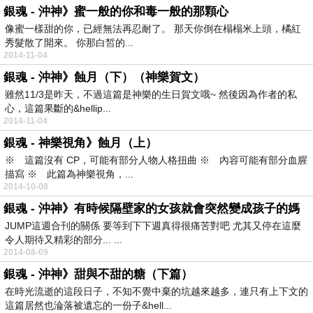
銀魂 - 沖神》蜜一般的你和毒一般的那顆心
像蜜一樣甜的你，已經無法再忍耐了。 那天你倒在榻榻米上頭，橘紅
秀髮散了開來。 你那白皙的...
2014-11-04
銀魂 - 沖神》蝕月（下）（神樂賀文）
雖然11/3是昨天，不過這篇是神樂的生日賀文哦~ 然後因為作者的私
心，這篇果斷的&hellip...
2014-11-04
銀魂 - 神樂視角》蝕月（上）
※ 這篇沒有 CP，可能有部分人物人格扭曲 ※ 內容可能有部分血腥
描寫 ※ 此篇為神樂視角，...
2014-10-08
銀魂 - 沖神》有時候隔壁家的女孩就會突然變成孩子的媽
JUMP這週合刊的關係 要等到下下週真得很痛苦對吧 尤其又停在這麼
令人期待又精彩的部分... ...
2014-08-09
銀魂 - 沖神》甜與不甜的糖（下篇）
在時光流逝的這段日子，不知不覺中棄的坑越來越多，連只有上下文的
這篇居然也淪落被遺忘的一份子&hell...