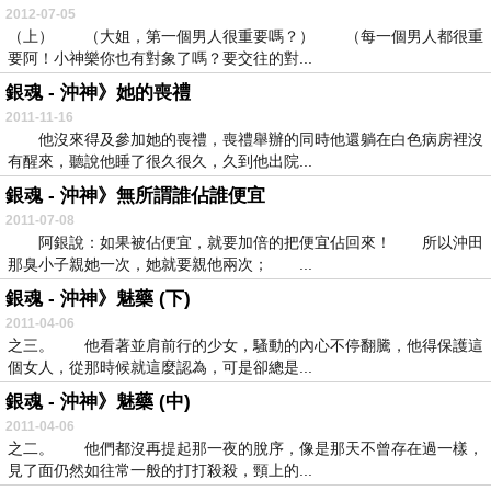
2012-07-05
（上） （大姐，第一個男人很重要嗎？） （每一個男人都很重
要阿！小神樂你也有對象了嗎？要交往的對...
銀魂 - 沖神》她的喪禮
2011-11-16
他沒來得及參加她的喪禮，喪禮舉辦的同時他還躺在白色病房裡沒
有醒來，聽說他睡了很久很久，久到他出院...
銀魂 - 沖神》無所謂誰佔誰便宜
2011-07-08
阿銀說：如果被佔便宜，就要加倍的把便宜佔回來！ 所以沖田
那臭小子親她一次，她就要親他兩次； ...
銀魂 - 沖神》魅藥 (下)
2011-04-06
之三。 他看著並肩前行的少女，騷動的內心不停翻騰，他得保護這
個女人，從那時候就這麼認為，可是卻總是...
銀魂 - 沖神》魅藥 (中)
2011-04-06
之二。 他們都沒再提起那一夜的脫序，像是那天不曾存在過一樣，
見了面仍然如往常一般的打打殺殺，頸上的...