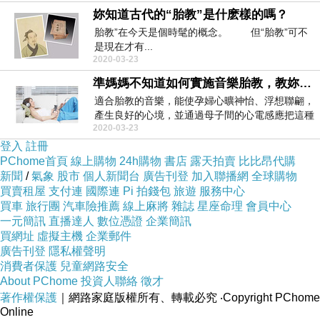
妳知道古代的“胎教”是什麽樣的嗎？
胎教”在今天是個時髦的概念。 但“胎教”可不
是現在才有...
2020-03-23
準媽媽不知道如何實施音樂胎教，教妳這五個方法
適合胎教的音樂，能使孕婦心曠神怡、浮想聯翩，
產生良好的心境，並通過母子間的心電感應把這種
2020-03-23
信息傳遞給腹...
登入
註冊
PChome首頁
線上購物
24h購物
書店
露天拍賣
比比昂代購
新聞
/
氣象
股市
個人新聞台
廣告刊登
加入聯播網
全球購物
買賣租屋
支付連
國際連
Pi 拍錢包
旅遊
服務中心
買車
旅行團
汽車險推薦
線上麻將
雜誌
星座命理
會員中心
一元簡訊
直播達人
數位憑證
企業簡訊
買網址
虛擬主機
企業郵件
廣告刊登
隱私權聲明
消費者保護
兒童網路安全
About PChome
投資人聯絡
徵才
著作權保護
｜網路家庭版權所有、轉載必究
‧Copyright PChome
Online