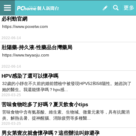
quakobi
訂閱
我的
必利勁官網
https://www.poxetw.com
2022-06-14
壯陽藥-持久液-性藥品台灣藥局
https://www.twyaoju.com
2022-06-14
HPV感染了還可以懷孕嗎
32歲的小靜在不久前的婚前體檢中被發現HPV52和58陽性。她咨詢了
她的醫生。我還能懷孕嗎？hpv感...
2020-03-25
苦味食物吃多了好嗎？夏天飲食小tips
苦味食物中含有氨基酸、維生素、生物堿、微量元素等，具有抗菌消
炎、解熱去暑、提神醒腦、消除疲勞等多種醫...
2020-03-25
男女第壹次就會懷孕嗎？這些辦法叫妳避孕