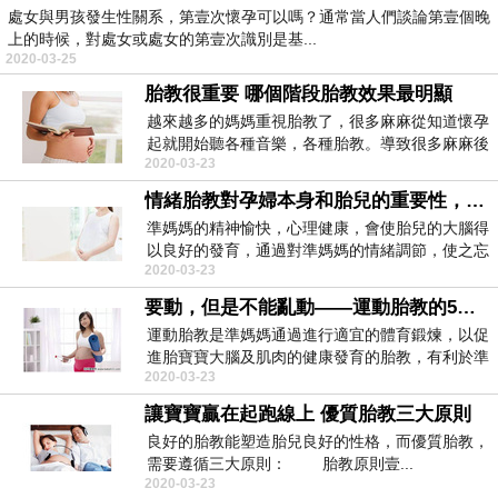
處女與男孩發生性關系，第壹次懷孕可以嗎？通常當人們談論第壹個晚
上的時候，對處女或處女的第壹次識別是基...
2020-03-25
胎教很重要 哪個階段胎教效果最明顯
越來越多的媽媽重視胎教了，很多麻麻從知道懷孕
起就開始聽各種音樂，各種胎教。導致很多麻麻後
2020-03-23
期已經不想聽...
情緒胎教對孕婦本身和胎兒的重要性，妳不可不知！
準媽媽的精神愉快，心理健康，會使胎兒的大腦得
以良好的發育，通過對準媽媽的情緒調節，使之忘
2020-03-23
掉煩惱和憂慮...
要動，但是不能亂動——運動胎教的5大益處
運動胎教是準媽媽通過進行適宜的體育鍛煉，以促
進胎寶寶大腦及肌肉的健康發育的胎教，有利於準
2020-03-23
媽媽正常妊娠...
讓寶寶贏在起跑線上 優質胎教三大原則
良好的胎教能塑造胎兒良好的性格，而優質胎教，
需要遵循三大原則： 胎教原則壹...
2020-03-23