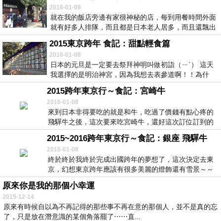
2016-01-09
就在我的飯店旁邊有家很神秘的店，每到用餐時間外面
就有好多人排隊，而且都是日本老人居多，而且還飄出
陣陣...
2015東京跨年 食記：甜點輕食篇
2016-01-08
日本的元旦是一定要去祭拜神明叫做初詣（ㄧˋ） 這天
我選擇的是明治神宮，因為我想去表參道啊！！為什
麼...
2015跨年東京行～食記：宮崎牛
2016-01-08
來到日本非得要吃的就是和牛，吃過了價錢有點心疼的
飛驒牛之後，這次要來吃宮崎牛，還好這次訂位訂到的
是午...
2015~2016跨年東京行～食記：銀座 飛驒牛
2016-01-08
終於終於我終於完成出國跨年的夢想了，這次決定去東
京，幻想東京跨年應該有很多美麗的燈飾還有雪景～～
然後...
原來你是我的那個小幸運
2015-12-14
原來有時候自以為不再記得的那些事不再在意的那個人，並不是真的忘
了，只是放在潛意識的某個角落罷了⋯⋯直...