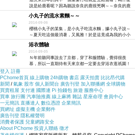
說是給鹿看呢？因為聽說奈良的鹿很兇啊～～奈良的鹿
都好...
小丸子的流水素麵～～
2014-09-06
櫻桃小丸子的某集，是小丸子吃流水麵，據小丸子說～
～夏天吃這個最消暑，又風雅！於是這竟成為我的小小
夢想...
浴衣體驗
2014-09-05
Ｎ年前聽同事說去了京都，穿了和服體驗，覺得很羨
慕，所以一直期待有天來京都一定要去穿浴衣逛祇園！
這是我...
登入
註冊
PChome首頁
線上購物
24h購物
書店
露天拍賣
比比昂代購
新聞
/
氣象
股市
個人新聞台
廣告刊登
加入聯播網
全球購物
買賣租屋
支付連
國際連
Pi 拍錢包
旅遊
服務中心
買車
旅行團
汽車險推薦
線上麻將
雜誌
星座命理
會員中心
一元簡訊
直播達人
數位憑證
企業簡訊
買網址
虛擬主機
企業郵件
廣告刊登
隱私權聲明
消費者保護
兒童網路安全
About PChome
投資人聯絡
徵才