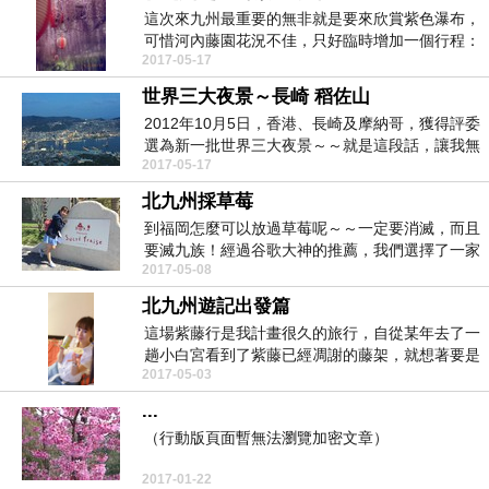
這次來九州最重要的無非就是要來欣賞紫色瀑布，
可惜河內藤園花況不佳，只好臨時增加一個行程：
2017-05-17
中山大藤！這...
世界三大夜景～長崎 稻佐山
2012年10月5日，香港、長崎及摩納哥，獲得評委
選為新一批世界三大夜景～～就是這段話，讓我無
2017-05-17
論如何...
北九州採草莓
到福岡怎麼可以放過草莓呢～～一定要消滅，而且
要滅九族！經過谷歌大神的推薦，我們選擇了一家
2017-05-08
交通比較簡單...
北九州遊記出發篇
這場紫藤行是我計畫很久的旅行，自從某年去了一
趟小白宮看到了紫藤已經凋謝的藤架，就想著要是
2017-05-03
紫藤花開，該...
...
（行動版頁面暫無法瀏覽加密文章）
2017-01-22