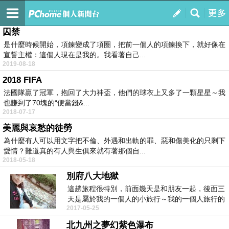
小寶窩
訂閱
我的
囚禁
是什麼時候開始，項鍊變成了項圈，把前一個人的項鍊換下，就好像在
宣誓主權：這個人現在是我的。我看著自己...
2019-08-18
2018 FIFA
法國隊贏了冠軍，抱回了大力神盃，他們的球衣上又多了一顆星星～我
也賺到了70塊的“便當錢&...
2018-07-17
美麗與哀愁的徒勞
為什麼有人可以用文字把不倫、外遇和出軌的罪、惡和傷美化的只剩下
愛情？難道真的有人與生俱來就有著那個自...
2018-05-18
別府八大地獄
這趟旅程很特別，前面幾天是和朋友一起，後面三
天是屬於我的一個人的小旅行～我的一個人旅行的
2017-05-25
第一站就是計...
北九州之夢幻紫色瀑布