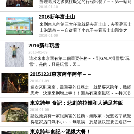
辦理退房之後就往既定的行程出發了～～第一站到
2016-01-10
的是音樂...
2016新年富士山
來到東京的第三大任務就是去富士山，去看著富士
山泡溫泉～～自從看了小丸子去看富士山那集之
2016-01-09
後，就覺得去看...
2016新年玩雪
2016-01-09
這次來東京還有第二個重要任務～～到GALA滑雪場“玩
雪”，是的，只是玩雪，因...
20151231東京跨年跨年～～
2016-01-09
這次來到東京，最重要的任務之一就是要來跨年，幾經
思考，決定來到增上寺！！因為有東京鐵塔～～持JCB
卡...
東京跨年 食記：悲劇的拉麵和大滿足丼飯
2016-01-09
話說池袋有一家很厲害的拉麵～無敵家～光聽名字就覺
得這家店口氣不小～～無敵誒！於是就決定要去造訪一
下～...
東京跨年食記～泥鰍大餐！