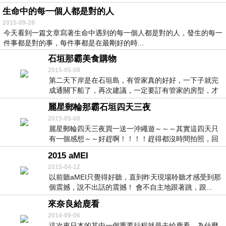
生命中的每一個人都是對的人
2015-09-28
今天看到一篇文章寫著生命中遇到的每一個人都是對的人，發生的每一
件事都是對的事，每件事都是在最剛好的時...
石垣那霸美食購物
2015-05-08
第二天下岸是在石垣島，有管家真的好好，一下子就完
成通關下船了，再次建議，一定要訂有管家的房型，才
不會...
麗星郵輪那霸石垣四天三夜
2015-05-08
麗星郵輪四天三夜買一送一沖繩遊～～～其實這四天只
有一個感想～～好趕啊！！！！趕得都沒時間拍照，回
家整...
2015 aMEI
2015-04-12
以前聽aMEI只覺得好聽，直到昨天現場聆聽才感受到那
個震撼，說不出話的震撼！ 會不自主地跟著跳，跟...
來奈良給鹿看
2014-09-06
這次來日本的其中一個重要行程就是去給鹿看，為什麼