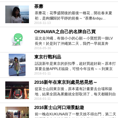
荼蘼
荼蘼花：花季盛開後的最後一種花，開在春末夏
初，是絢爛歸於平靜的前奏～ “荼蘼&rdqu...
2016-11-13
OKINAWA之自己的名牌自己買
這次去沖繩，有個小小的心願～小寶想買一個LV
長夾！於是到了沖繩第二天，我們一早就直奔
2016-05-30
DFS，結果就在...
東京行戰利品
話說新年是東京的折扣季，超好買超好刷～原本打
算要去搶APPLE福袋，可惜今年沒有～～到東京
2016-01-11
到底該買啥...
2016新年在東京到處晃悠晃悠～
從富士山回東京後，原本還有計畫要去台場和築
地，結果全因為累癱就全部取消了，每天都睡到自
2016-01-11
然醒在飯店附近...
2016富士山河口湖景點遊
前一晚在KUKUNA待了一整天捨不得出門，第二天