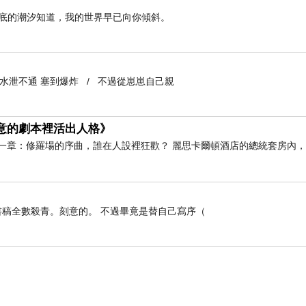
海底的潮汐知道，我的世界早已向你傾斜。
聽說白草莓是很厲害的品種～這裡也有，但是吃起來還
到水泄不通 塞到爆炸 / 不過從崽崽自己親
假意的劇本裡活出人格》
一章：修羅場的序曲，誰在人設裡狂歡？ 麗思卡爾頓酒店的總統套房內
稿全數殺青。刻意的。 不過畢竟是替自己寫序（