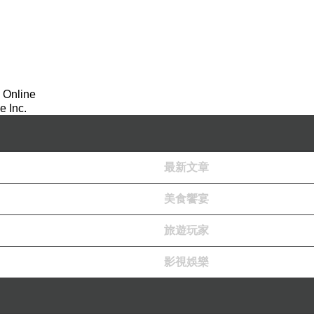
 Online
 Inc.
最新文章
美食饗宴
旅遊玩家
影視娛樂