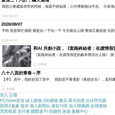
愛情三十六計，瞞天過海
我把心事藏進尋常的問候，海面平靜如昔，心中悸動無法平息。 只有
草莓園是溫室無農藥栽種，是可以現採現吃的喔！
2026-08-07
2026/08/07
平時 崽崽幫忙過磅 都是玩一下玩一下 今天親自上陣 整個又被崽崽 玩
2026-08-07
和AI 共創小說，《套路終結者：在虛情
《套路終結者：在虛情假意的劇本裡活出人格》 第
21 小時前
八十八頁的青春～序
【序】 高中，我終於寫了高中 我刻意不看電影《夜校女生》，直到書
11 小時前
登入
註冊
PChome首頁
線上購物
24h購物
書店
露天拍賣
比比昂代購
新聞
/
氣象
股市
個人新聞台
廣告刊登
加入聯播網
全球購物
買賣租屋
支付連
國際連
Pi 拍錢包
旅遊
服務中心