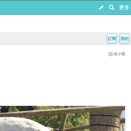
訂閱
我的
吳小寶