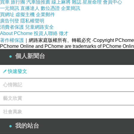
買車
旅行團
汽車險推薦
線上麻將
雜誌
星座命理
會員中心
一元簡訊
直播達人
數位憑證
企業簡訊
買網址
虛擬主機
企業郵件
廣告刊登
隱私權聲明
消費者保護
兒童網路安全
About PChome
投資人聯絡
徵才
著作權保護
｜網路家庭版權所有、轉載必究
‧Copyright PChome
PChome Online and PChome are trademarks of PChome Online
個人新聞台
快速發文
心情雜記
藝文欣賞
社會萬象
我的站台