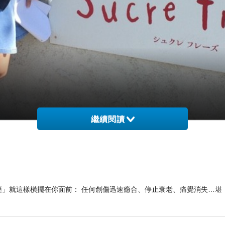
繼續閱讀
藥」就這樣橫擺在你面前： 任何創傷迅速癒合、停止衰老、痛覺消失…堪