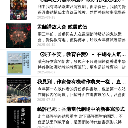
利申我有睇哂漫畫及電視劇，但唔係粉，我傾向覺
得漫畫結構係太直線及說教。然而整個故事我覺得
2025-09-18
寫最好嘅段落...
盂蘭講故大會 貳靈貳伍
兩三年前，曾參與友人在盂蘭節時發起的鬼故聚
會，覺得很有趣，值得傳承，所以今年嘗試邀請藝
2025-09-14
文界別不同朋友...
《孩子在笑，教育在變》－ 在總令人氣餒的時代, 去告訴下一代，你值得快樂及被愛
讀完好友寫的新書，發現它不只是關於從香港中學
轉移到澳洲幼教的教育筆記，更多是給教育的一封
2025-08-07
動人情書。 ...
我見到，作家像有機耕作農夫一樣， 直接將作物與溫度送到讀者手上。
今年第一次以作者的身份參與書展，也是第一次站
在攤位內的角度，回望外面在逛書展的人，及會衝
2025-07-23
過來買書的讀...
藝評已死：香港當代劇場中的新書寫形式
走向藝評的終結與重生 當下藝評面對的問題，不
僅是缺乏刊載平台，還因網絡時代使書寫形式轉
2025-07-23
變，公眾（包...