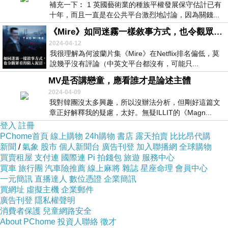
補充一下︰ 1 英國藝術業的種族平權發展保守估計已有
十年，而且一直是在公共平台激烈地討論，因為關錢...
《Mire》如同迷霧一樣敘事方式，也令觀眾看得陷入泥沼
2024-04-12
我很理解為何波蘭片集《Mire》在Netflix排名偏低，莫
說幾乎沒有評論（中英文平台都沒有，可能只...
MV是否講戀童，應看誰才是論述主體
2024-04-09
我對韓團沒太多興趣，所以沒辦法分析，但剛好這篇文
章正好解釋我的疑慮，太好。無疑ILLIT的《Magn...
登入
註冊
PChome首頁
線上購物
24h購物
書店
露天拍賣
比比昂代購
新聞
/
氣象
股市
個人新聞台
廣告刊登
加入聯播網
全球購物
買賣租屋
支付連
國際連
Pi 拍錢包
旅遊
服務中心
買車
旅行團
汽車險推薦
線上麻將
雜誌
星座命理
會員中心
一元簡訊
直播達人
數位憑證
企業簡訊
買網址
虛擬主機
企業郵件
廣告刊登
隱私權聲明
消費者保護
兒童網路安全
About PChome
投資人聯絡
徵才