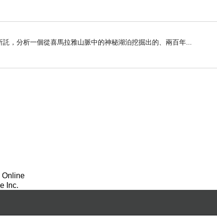
託，分析一個從喜馬拉雅山脈中的神秘湖泊挖掘出的、兩百年...
 Online
 Inc.