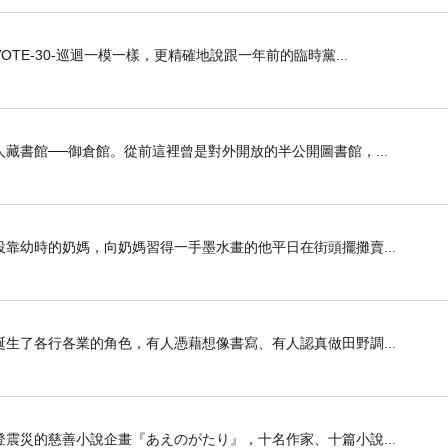
E-30-巡迴一模一樣，更精確地說跟一年前的臨時黨...
藏書館──御倉館。從前這裡曾是對外開放的半公開圖書館，...
靠幼時的奶媽，向奶媽習得一手墨水畫的他平日在街頭擺攤賣...
生了各行各業的角色，有人憑藉想像書寫、有人認真做田野調...
震災的慈善小說企畫『あえのがたり』，十名作家、十篇小說...