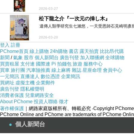
2026-03-27
松下龍之介『一次元の挿し木』
遺傳人類學研究生七瀨悠，一天受恩師石見崎明彥所
2026-03-20
登入
註冊
PChome首頁
線上購物
24h購物
書店
露天拍賣
比比昂代購
新聞
/
氣象
股市
個人新聞台
廣告刊登
加入聯播網
全球購物
買賣租屋
支付連
國際連
Pi 拍錢包
旅遊
服務中心
買車
旅行團
汽車險推薦
線上麻將
雜誌
星座命理
會員中心
一元簡訊
直播達人
數位憑證
企業簡訊
買網址
虛擬主機
企業郵件
廣告刊登
隱私權聲明
消費者保護
兒童網路安全
About PChome
投資人聯絡
徵才
著作權保護
｜網路家庭版權所有、轉載必究
‧Copyright PChome
PChome Online and PChome are trademarks of PChome Online
個人新聞台