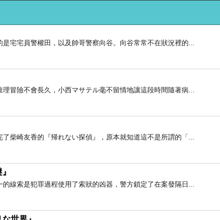
』
是宅宅員警權田，以及帥哥警察向谷。向谷常常不在狀況裡的...
理冒險不會長久，小西マサテル毫不留情地讓這段時間隨著病...
了柴崎友香的『帰れない探偵』，原本就知道這不是所謂的「...
謎』
的線索是犯罪過程使用了索狀的凶器，警方鎖定了在案發隔日...
リな世界』