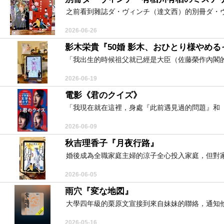
之前看到雜誌ダ・ヴィンチ（達文西）的別冊ダ・ヴ
2026-06-26
影木栄貴『50婚 影木、おひとり様やめる
「我出生的時候祖父就已經是大臣（佐藤榮作內閣的
2026-06-19
電影《君のクイズ》
「我現在就在這裡，身處『此前遇見過的問題』和『
2026-06-09
秋吉理香子『月夜行路』
婚後成為全職家庭主婦的涼子全心投入家庭，但對家
2026-06-05
雨穴『変な地図』
大學四年級的栗原文宣接到來自妹妹的聯絡，通知他
2026-05-16