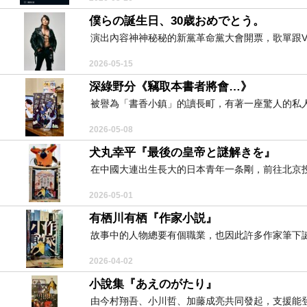
僕らの誕生日、30歳おめでとう。
演出內容神神秘秘的新黨革命黨大會開票，歌單跟VOT
2026-05-15
深綠野分《竊取本書者將會…》
被譽為「書香小鎮」的讀長町，有著一座驚人的私人
2026-05-08
犬丸幸平『最後の皇帝と謎解きを』
在中國大連出生長大的日本青年一条剛，前往北京投
2026-05-01
有栖川有栖『作家小説』
故事中的人物總要有個職業，也因此許多作家筆下誕
2026-04-02
小說集『あえのがたり』
由今村翔吾、小川哲、加藤成亮共同發起，支援能登