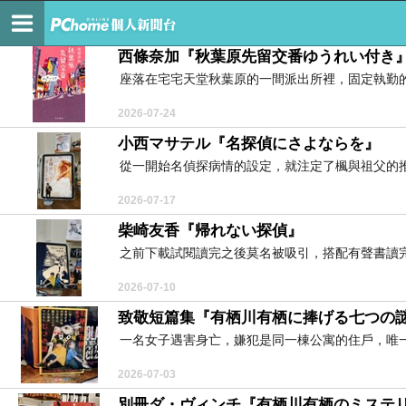
透明獻禮
西條奈加『秋葉原先留交番ゆうれい付き
座落在宅宅天堂秋葉原的一間派出所裡，固定執勤的
2026-07-24
小西マサテル『名探偵にさよならを』
從一開始名偵探病情的設定，就注定了楓與祖父的推
2026-07-17
柴崎友香『帰れない探偵』
之前下載試閱讀完之後莫名被吸引，搭配有聲書讀完
2026-07-10
致敬短篇集『有栖川有栖に捧げる七つの
一名女子遇害身亡，嫌犯是同一棟公寓的住戶，唯一
2026-07-03
別冊ダ・ヴィンチ『有栖川有栖のミステ