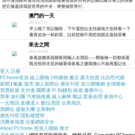
我不懂我根本無法理清頭緒那個暑假源於所有的悲痛以飄浮海上的快樂
把它掩蓋掉我從世界的中央，將整個世界打...
澳門的一天
2013-07-17
早上喝了哥記咖啡，下午還想出去找個地方安靜看一下
書再追加一杯奶茶。以前想都不用想就跑去嘉頓茶餐
廳，喝...
來去之間
2013-03-20
春風放膽來疏柳夜雨暪人去潤花-----鄭板橋一切都係還
既含恨與含笑的確要借春風之膽我擔心不能再愛記住...
登入
註冊
PChome首頁
線上購物
24h購物
書店
露天拍賣
比比昂代購
新聞
/
氣象
股市
個人新聞台
廣告刊登
加入聯播網
全球購物
買賣租屋
支付連
國際連
Pi 拍錢包
旅遊
服務中心
買車
旅行團
汽車險推薦
線上麻將
雜誌
星座命理
會員中心
一元簡訊
直播達人
數位憑證
企業簡訊
買網址
虛擬主機
企業郵件
廣告刊登
隱私權聲明
消費者保護
兒童網路安全
About PChome
投資人聯絡
徵才