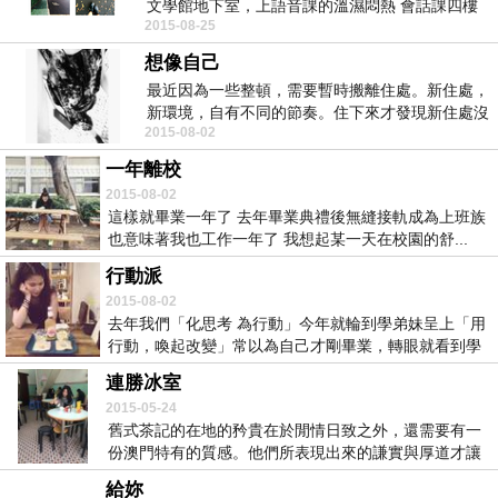
文學館地下室，上語音課的溫濕悶熱 會話課四樓
2015-08-25
的白...
想像自己
最近因為一些整頓，需要暫時搬離住處。新住處，
新環境，自有不同的節奏。住下來才發現新住處沒
2015-08-02
有方便，也沒...
一年離校
2015-08-02
這樣就畢業一年了 去年畢業典禮後無縫接軌成為上班族
也意味著我也工作一年了 我想起某一天在校園的舒...
行動派
2015-08-02
去年我們「化思考 為行動」今年就輪到學弟妹呈上「用
行動，喚起改變」常以為自己才剛畢業，轉眼就看到學
弟...
連勝冰室
2015-05-24
舊式茶記的在地的矜貴在於閒情日致之外，還需要有一
份澳門特有的質感。他們所表現出來的謙實與厚道才讓
我可...
給妳