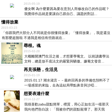
2015-05-19
傻女啊 為什麼要因為要在意別人而修改自己的作品呢？
我覺得作品就是要讓自己跟自己、議題的對話...
懂得放棄
2015-03-23
「你跟我們大部分人不同就是你很懂得放棄」「懂得放棄」，我是還沒
有那麼超脫啦 不過我是相信有些路就在...
尋根。魂
2015-02-28
大概離開澳門生活之後，才想要學葡文。 以前讀書學法
文時，總是放不底法文的嚴緊與驕傲。嫌葡文發音...
再見張懸，生活見
2015-01-19
2015.01.17 潮水箴言－－最終回再多的準備也預料不了
一場感冒的來臨，去為這結局帶點鼻音與沙啞...
想要表達什麼
2014-12-27
我很喜歡zabu甜點簡單，樸質，用心正如生活一樣那天
我向他們告白說：「我被你們的甜點寵壞了。那天我