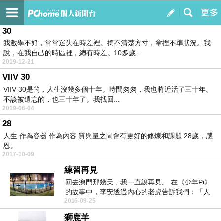
荒謬之城＊
訂閱
我的
30
我數學不好，常常迷失在時差裡。搞不清楚方寸，拿捏不準狀況。我
說，在我自己的時區裡，總有時差。10多歲...
2019-12-21
VIIV 30
VIIV 30是的，人生沒幾多個十年。時間匆匆，我也將近活了三十年。
不該被遺忘的，也三十年了。我找回...
2019-06-04
28
人生 作為容器 作為內容 質與量之間會有更好的修煉和課題 28歲，感
恩。
2017-10-09
練習再見
回去澳門那幾天，我一直說再見。 在《少年Pi》
的故事中，李安透過內心的老虎告訴我們：「人
2016-09-25
生...
獅鹿羊