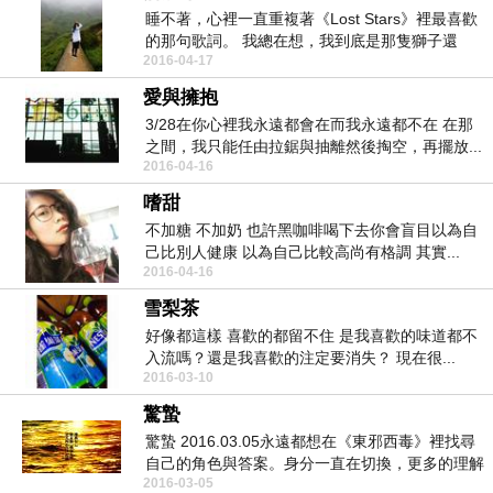
睡不著，心裡一直重複著《Lost Stars》裡最喜歡
的那句歌詞。 我總在想，我到底是那隻獅子還
2016-04-17
是...
愛與擁抱
3/28在你心裡我永遠都會在而我永遠都不在 在那
之間，我只能任由拉鋸與抽離然後掏空，再擺放...
2016-04-16
嗜甜
不加糖 不加奶 也許黑咖啡喝下去你會盲目以為自
己比別人健康 以為自己比較高尚有格調 其實...
2016-04-16
雪梨茶
好像都這樣 喜歡的都留不住 是我喜歡的味道都不
入流嗎？還是我喜歡的注定要消失？ 現在很...
2016-03-10
驚蟄
驚蟄 2016.03.05永遠都想在《東邪西毒》裡找尋
自己的角色與答案。身分一直在切換，更多的理解
2016-03-05
與...