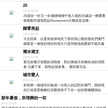
吃...
25
2014-10-09
25就在一針又一針縫縫補補中進入我的25歲這一種重重
複複動作讓我想起Ravisement大概就是這種...
歸零再起
2014-08-18
今次回來，以更有效律地見了那些我心愛的朋友們澳門
確實是一個很好很好的地方只是同樣地相愛卻不能共處
時間...
潮水箴文
2014-02-26
看完前幾天張懸的演唱會，對比兩個月前陳綺貞的演唱
會 沉澱下來，卻想起很多事。 覺得看完這...
城市愛人
2014-02-14
若然將一個城市比喻成一位情人的話對於澳門，我猜我
自己就是那種瘋狂深愛卻容不下在一起的那種關係如
此，我...
那年暑假，所埋葬的一切
2013-10-05