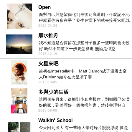
Open
面對自己與慾望簡化到最後到底還剩下什麼記不記
得就看你有多在乎了發生在當下的就去接受它吧既
2016-01-24
然沒有絕對也...
順水推舟
我不知道是否停留在那些日子裡多一些時間會比較
好 既然不知道下一步要怎麼走 無論是惶惑...
2015-12-19
火星來吧
當初在interstellar中，Matt Damon成了壞蛋太空
人Dr.Mann如今在火星贖了罪，...
2015-10-05
多與少的生活
這兩個多月來，從搬到小套房暫住，到搬回已裝潢
好的家，到整理好一個像樣的家，然後整理好自
2015-09-09
己，生活下來。...
Walkin' School
今天回到淡大 有一些唸大學時碎片慢慢浮現 像是