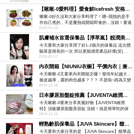
【啾啾-0愛料理】愛食鮮Icefresh 安格斯牛排＆北海道干貝組
啾啾-0好久沒和大家分享料理了！嗯~我指的是手
作自己煮的，不是覆熱或開箱即食的，沒錯！要過
2020-01-20
年了，今天...
肌膚補水首選保養品【淨萃嵐】靚潤美白無暇精華液+靚潤美白淡斑乳霜
今天要和大家分享用了好1-2個月的保養品 這次體
驗算是很長的一次 所以更能感受產品好壞(笑) ...
2020-01-17
內衣開箱【NIUNIU衣櫥】平價內衣｜兼具美感及舒適的獨特內衣
今天啾啾-0又要來內衣開箱文囉！發現年紀越大，
臉皮越厚，露的肉也越多？？？ 不是啦~因為又變
2019-12-18
胖了，...
日本膠原胎盤錠推薦【JUVENTA緻潤特】頂級膠原胎盤美容錠
今天啾啾-0要來分享美麗好物【JUVENTA緻潤
特】頂級膠原胎盤美容錠 沒錯！就是簡單吃的保
2019-12-10
養品！...
輕熟齡肌保養品【JUVA Skincare】馥華晶粹&馥華雲霜
今天要和大家分享的是 【JUVA Skincare】馥華晶