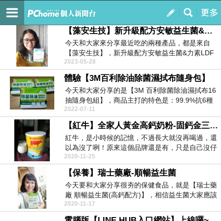
時光匆匆流逝
訂閱
我的
【藻安生技】新升級配方安敏益生菌&力素LDF均衡(奶香)隨身包
今天和大家來分享最近吃的兩種產品，都是來自
【藻安生技】，新升級配方安敏益生菌&力素LDF
2023-05-28
均衡...
體驗【3M百利除油除菌濕拭布隨身包】
今天和大家分享的是【3M 百利除菌除油濕拭布16
抽隨身包組】，商品主打的特色是：99.9%抗6種
2022-07-11
常見...
【紅牛】全家人黃金高鈣奶粉-固鈣金三角配方
紅牛，是小時候的記憶，不過長大就沒再喝過，還
以為沒了咧！原來這個品牌還是有，只是自己沒仔
2020-11-25
細看😆 現...
【保養】瑞士藥廠-順暢益生菌
今天要和大家分享很夯的保健食品，就是【瑞士藥
廠 順暢益生菌(高鈣配方)】，相信益生菌大家應該
2020-11-17
不陌生了...
電腦版【LINE HUB入口網站】上線囉~新聞、戲劇、購物、旅遊、遊戲...讓你輕鬆掌握！