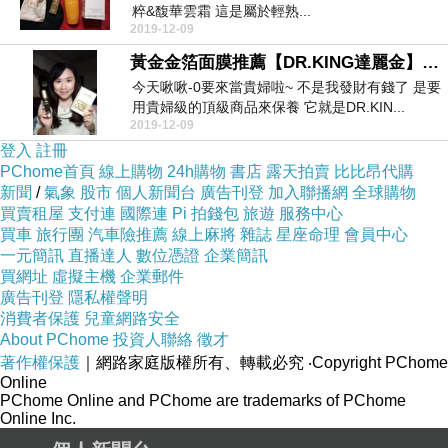
粹&馥華雲霜 這是屬於輕熟...
2019-12-09
黃金金箔面膜推薦【DR.KING達麗金】黃金金箔保濕面膜&金箔抗皺眼膠
今天啾啾-0要來當貴婦啦~ 不是我發財有錢了 是要
用貴婦級的頂級商品來保養 它就是DR.KIN...
2019-12-09
登入
註冊
PChome首頁
線上購物
24h購物
書店
露天拍賣
比比昂代購
新聞
/
氣象
股市
個人新聞台
廣告刊登
加入聯播網
全球購物
買賣租屋
支付連
國際連
Pi 拍錢包
旅遊
服務中心
買車
旅行團
汽車險推薦
線上麻將
雜誌
星座命理
會員中心
一元簡訊
直播達人
數位憑證
企業簡訊
買網址
虛擬主機
企業郵件
廣告刊登
隱私權聲明
消費者保護
兒童網路安全
About PChome
投資人聯絡
徵才
著作權保護
｜網路家庭版權所有、轉載必究
‧Copyright PChome
Online
PChome Online and PChome are trademarks of PChome
Online Inc.