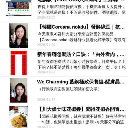
自從上網吃到飽變便宜後，手機黏著度大大提升，
至少我就是這樣！不管是收發信件、瀏覽網頁、購
2020-02-04
物、追劇、拍...
【韓國Coreana nokdu】發酵綠豆｜抗老化精華液~鎖水保濕，敏感肌適用喔！
今天啾啾-0要和大家分享來自韓國的保養品
【Coreana nokdu發酵綠豆抗老化精華液】有沒有
2020-01-30
覺得...
新年春聯怎麼貼？口訣：「由外看內，右上仄(三四聲)，左下平(一二聲)」
新年春聯怎麼貼？印象小時候學過，什麼平仄？上
下的？搞不清楚捏！每年幾乎都會來一次，哈！乾
2020-01-24
脆網路查找資...
We Charming 藍銅極致保養組-醒膚晶露化妝水&煥采保濕乳液
（行動版頁面暫無法瀏覽加密文章）
2020-01-22
【川大娘廿味花椒醬】聞得花椒香開胃，辣在我嘴不辣胃
【聞得花椒香開胃，辣在我嘴不辣胃】好有詩意的
一句話，也簡單點出重點！是滴~今天要分享的這
2020-01-20
瓶<川...