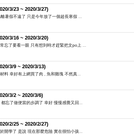
23 ~ 2020/3/27)
離暑假不遠了 只是今年放了一個超長寒假 ...
16 ~ 2020/3/20)
忘了要看一眼 只有想到時才趕緊把文po上 ...
9 ~ 2020/3/13)
 幸好有上網買了肉 , 魚和雞塊 不然真...
/2 ~ 2020/3/6)
都忘了做便當的步調了 幸好 慢慢感覺又回...
25 ~ 2020/2/27)
開學了 是說 現在那麼危險 實在很怕小孩...