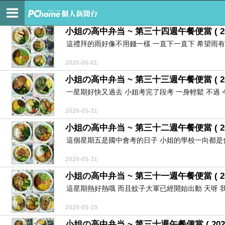
Ivy's Kitchen
小姐の高中弁当 ~ 第三十四週午餐便當 ( 2020/5/
這禮拜的雨好像不用錢一樣 一直下一直下 希望雨有下
2020-06-01
小姐の高中弁当 ~ 第三十三週午餐便當 ( 2020/5/
一星期好快又過去 小姐考完了段考 一身輕鬆 不過 今
2020-05-31
小姐の高中弁当 ~ 第三十二週午餐便當 ( 2020/5/
這個星期五是國中會考的日子 小姐的學校一向都是會
2020-05-31
小姐の高中弁当 ~ 第三十一週午餐便當 ( 2020/5/
這星期熱好熱哦 而且蚊子大軍已經開始出動 天呀 我最討
2020-05-10
小姐の高中弁当 ~ 第三十週午餐便當 ( 2020/4/2