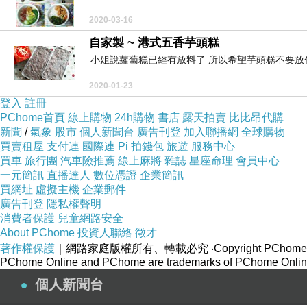
2020-03-16
自家製 ~ 港式五香芋頭糕
小姐說蘿蔔糕已經有放料了 所以希望芋頭糕不要放任
2020-01-23
登入
註冊
PChome首頁
線上購物
24h購物
書店
露天拍賣
比比昂代購
新聞
/
氣象
股市
個人新聞台
廣告刊登
加入聯播網
全球購物
買賣租屋
支付連
國際連
Pi 拍錢包
旅遊
服務中心
買車
旅行團
汽車險推薦
線上麻將
雜誌
星座命理
會員中心
一元簡訊
直播達人
數位憑證
企業簡訊
買網址
虛擬主機
企業郵件
廣告刊登
隱私權聲明
消費者保護
兒童網路安全
About PChome
投資人聯絡
徵才
著作權保護
｜網路家庭版權所有、轉載必究
‧Copyright PChome
PChome Online and PChome are trademarks of PChome Online
個人新聞台