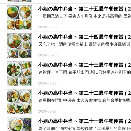
小姐の高中弁当 ~ 第二十五週午餐便當 ( 2020/3/
一星期又過去了 要進入4 月份 本來是很高興的 因為
2020-03-30
小姐の高中弁当 ~ 第二十四週午餐便當 ( 2020/3/
又忘了把一週的便當文補上 最近真的很少碰電腦 常常
2020-03-25
小姐の高中弁当 ~ 第二十三週午餐便當 ( 2020/3/
這禮拜一直下雨 都不想出門 所以只好用冰箱剩下的材料
2020-03-17
小姐の高中弁当 ~ 第二十二週午餐便當 ( 2020/3
這星期在忙亂中過去 太久沒做便當 真的會手忙腳亂 
2020-03-17
小姐の高中弁当 ~ 第二十一週午餐便當 ( 2020/2/
為了這個可怕的疫情 學校多放了二個星期的寒假 終於