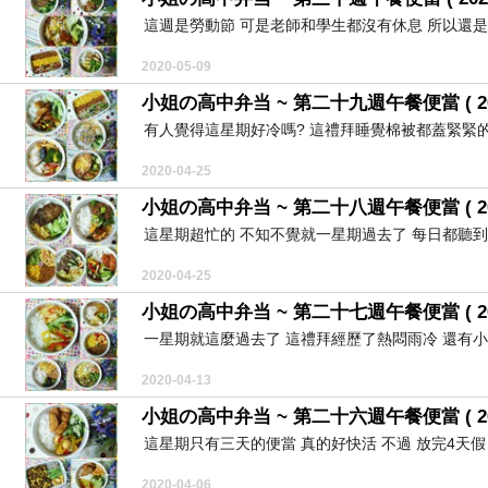
這週是勞動節 可是老師和學生都沒有休息 所以還是得做便當囉
2020-05-09
小姐の高中弁当 ~ 第二十九週午餐便當 ( 2020/4/
有人覺得這星期好冷嗎? 這禮拜睡覺棉被都蓋緊緊的 
2020-04-25
小姐の高中弁当 ~ 第二十八週午餐便當 ( 2020/4/
這星期超忙的 不知不覺就一星期過去了 每日都聽到疫
2020-04-25
小姐の高中弁当 ~ 第二十七週午餐便當 ( 2020/4/
一星期就這麼過去了 這禮拜經歷了熱悶雨冷 還有小姐
2020-04-13
小姐の高中弁当 ~ 第二十六週午餐便當 ( 2020/3/
這星期只有三天的便當 真的好快活 不過 放完4天假 就
2020-04-06