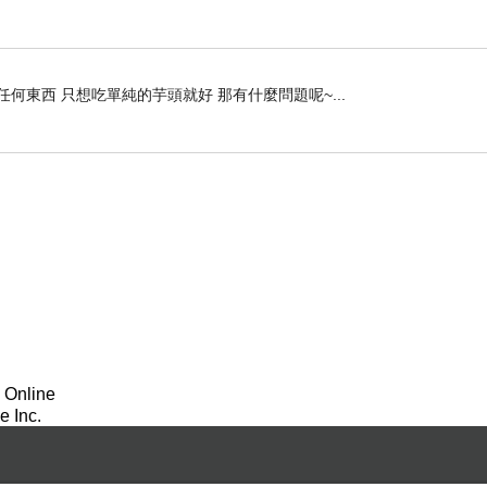
何東西 只想吃單純的芋頭就好 那有什麼問題呢~...
 Online
 Inc.