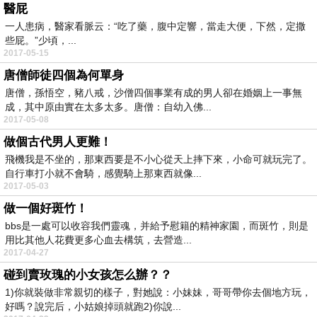
醫屁
一人患病，醫家看脈云：“吃了藥，腹中定響，當走大便，下然，定撒
些屁。”少頃，...
2017-05-15
唐僧師徒四個為何單身
唐僧，孫悟空，豬八戒，沙僧四個事業有成的男人卻在婚姻上一事無
成，其中原由實在太多太多。唐僧：自幼入佛...
2017-05-08
做個古代男人更難！
飛機我是不坐的，那東西要是不小心從天上摔下來，小命可就玩完了。
自行車打小就不會騎，感覺騎上那東西就像...
2017-05-03
做一個好斑竹！
bbs是一處可以收容我們靈魂，并給予慰籍的精神家園，而斑竹，則是
用比其他人花費更多心血去構筑，去營造...
2017-04-27
碰到賣玫瑰的小女孩怎么辦？？
1)你就裝做非常親切的樣子，對她說：小妹妹，哥哥帶你去個地方玩，
好嗎？說完后，小姑娘掉頭就跑2)你說...