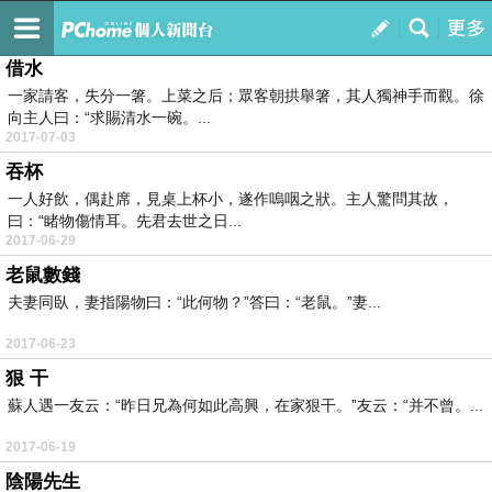
吃喝玩樂
訂閱
我的
借水
一家請客，失分一箸。上菜之后；眾客朝拱舉箸，其人獨神手而觀。徐
向主人曰：“求賜清水一碗。...
2017-07-03
吞杯
一人好飲，偶赴席，見桌上杯小，遂作嗚咽之狀。主人驚問其故，
曰：“睹物傷情耳。先君去世之日...
2017-06-29
老鼠數錢
夫妻同臥，妻指陽物曰：“此何物？”答曰：“老鼠。”妻...
2017-06-23
狠 干
蘇人遇一友云：“昨日兄為何如此高興，在家狠干。”友云：“并不曾。...
2017-06-19
陰陽先生