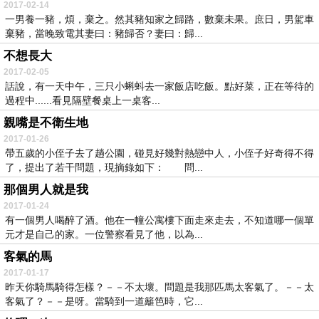
2017-02-14
一男養一豬，煩，棄之。然其豬知家之歸路，數棄未果。庶日，男駕車
棄豬，當晚致電其妻曰：豬歸否？妻曰：歸...
不想長大
2017-02-05
話說，有一天中午，三只小蝌蚪去一家飯店吃飯。點好菜，正在等待的
過程中......看見隔壁餐桌上一桌客...
親嘴是不衛生地
2017-01-26
帶五歲的小侄子去了趟公園，碰見好幾對熱戀中人，小侄子好奇得不得
了，提出了若干問題，現摘錄如下： 問...
那個男人就是我
2017-01-24
有一個男人喝醉了酒。他在一幢公寓樓下面走來走去，不知道哪一個單
元才是自己的家。一位警察看見了他，以為...
客氣的馬
2017-01-17
昨天你騎馬騎得怎樣？－－不太壞。問題是我那匹馬太客氣了。－－太
客氣了？－－是呀。當騎到一道籬笆時，它...