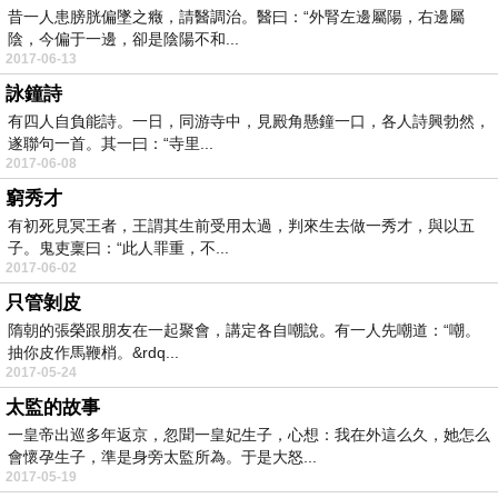
昔一人患膀胱偏墜之癥，請醫調治。醫曰：“外腎左邊屬陽，右邊屬
陰，今偏于一邊，卻是陰陽不和...
2017-06-13
詠鐘詩
有四人自負能詩。一日，同游寺中，見殿角懸鐘一口，各人詩興勃然，
遂聯句一首。其一曰：“寺里...
2017-06-08
窮秀才
有初死見冥王者，王謂其生前受用太過，判來生去做一秀才，與以五
子。鬼吏稟曰：“此人罪重，不...
2017-06-02
只管剝皮
隋朝的張榮跟朋友在一起聚會，講定各自嘲說。有一人先嘲道：“嘲。
抽你皮作馬鞭梢。&rdq...
2017-05-24
太監的故事
一皇帝出巡多年返京，忽聞一皇妃生子，心想：我在外這么久，她怎么
會懷孕生子，準是身旁太監所為。于是大怒...
2017-05-19