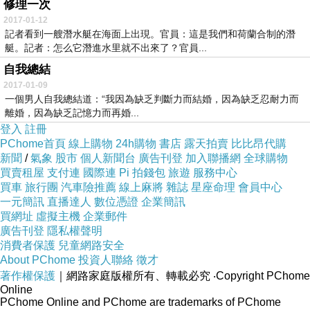
修理一次
2017-01-12
記者看到一艘潛水艇在海面上出現。官員：這是我們和荷蘭合制的潛
艇。記者：怎么它潛進水里就不出來了？官員...
自我總結
2017-01-09
一個男人自我總結道：“我因為缺乏判斷力而結婚，因為缺乏忍耐力而
離婚，因為缺乏記憶力而再婚...
登入
註冊
PChome首頁
線上購物
24h購物
書店
露天拍賣
比比昂代購
新聞
/
氣象
股市
個人新聞台
廣告刊登
加入聯播網
全球購物
買賣租屋
支付連
國際連
Pi 拍錢包
旅遊
服務中心
買車
旅行團
汽車險推薦
線上麻將
雜誌
星座命理
會員中心
一元簡訊
直播達人
數位憑證
企業簡訊
買網址
虛擬主機
企業郵件
廣告刊登
隱私權聲明
消費者保護
兒童網路安全
About PChome
投資人聯絡
徵才
著作權保護
｜網路家庭版權所有、轉載必究
‧Copyright PChome
Online
PChome Online and PChome are trademarks of PChome