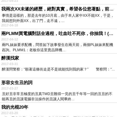
2017-04-23
我兩次XX未遂的經歷，絕對真實，希望各位悠著點，前車可...
事情是這樣的，那是去年的10月底，由于本人家中XX不能XX，于是，
我就想到外面XX，出了門，走不遠，...
2017-04-18
兩PLMM買電腦對話全過程，吐血吐不死你，你抽我！(真...
2017-04-12
兩PL妹妹要求配機，問答如下故事發生在兩天前，兩個PL妹妹來配機
咨詢。PLMM1：老板你這里賣品牌機...
醉漢找家
2017-03-31
醉漢問警察：“順著這條街走是不是就能找到我的家？” 警察問：“...
形容女生丑的詞
2017-03-27
丑好丑非常丑極度的丑真TMD丑難得一見的丑千年等一回的丑丑的不
能再丑的丑讓電腦非法操作的丑讓人閱畢終...
我的光棍20年
2017-03-20