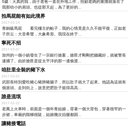
0歲：天真的我，由于老爸一直在外地工作，照顧老媽的重擔就落在了
我那幼小的肩頭。也從那天起，為了更好的...
拍馬屁能有如此境界
2017-03-14
青銅級馬屁 看完樓主的帖子，我的心情竟是久久不能平復，正如老
子所云：大音希聲，大象希形。我現在終于...
寧死不招
2017-03-07
加州的一個小鎮發生了一宗銀行搶案，搶匪才剛剛把錢藏好，就被警長
逮捕了。由於搶匪是從太平洋的那一邊偷渡...
咱肚里全裝的豬下水
2017-03-01
武部長特別愛吃豬心豬肺豬腸子，所以肚子就大了起來。他認為這就有
個派頭。走到街上，故意把肥肚子挺得高高...
誰是流氓
2017-02-22
老萬上火車時，前面是一個年青姑娘，背著一個大背包，穿著很窄的一
步裙，車廂的階梯很陡，姑娘幾次抬腿都因...
讓豬接電話