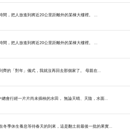
間，把人放進到將近20公里距離外的某棟大樓裡。 ...
間，把人放進到將近20公里距離外的某棟大樓裡。 ...
齊的「對年」儀式，我就沒再回去那個家了。 母親在...
總會行經一片片尚未插秧的水田， 無論天晴、天陰，水面...
在冬季休生養息等待春天的到來，這是翻土前最後一批的果實...