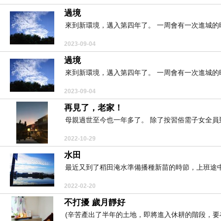
過境
來到新環境，邁入第四年了。 一周會有一次進城的時
2023-09-04
過境
來到新環境，邁入第四年了。 一周會有一次進城的時
2023-09-04
再見了，老家！
母親過世至今也一年多了。 除了按習俗需子女全員到
2022-10-29
水田
最近又到了稻田淹水準備播種新苗的時節，上班途中
2022-02-20
不打擾 歲月靜好
(辛苦產出了半年的土地，即將進入休耕的階段，要