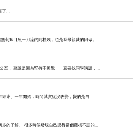
賞了...
無刺虱目魚一刀流的阿桂姨，也是我最親愛的阿母。...
室， 聽說是因為堅持不睡覺，一直要找同學講話，...
年結束、一年開始，時間其實從沒改變，變的是自...
步的了解。 很多時候發現自己樂得當個觀棋不語的...