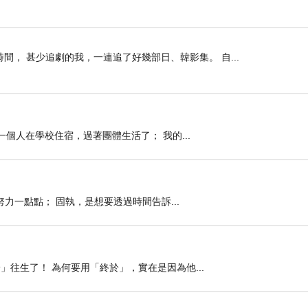
， 甚少追劇的我，一連追了好幾部日、韓影集。 自...
一個人在學校住宿，過著團體生活了； 我的...
力一點點； 固執，是想要透過時間告訴...
往生了！ 為何要用「終於」，實在是因為他...