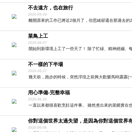
不去遠方，也在旅行
2020-09-20
離開原來的工作已將近2個月了，但思緒卻還在那過去的24
菜鳥上工
2020-08-07
開始到新環境上工了一些天了！ 除了忙碌、精神經繃、每天
不一樣的下半場
2020-06-27
幾天前，跑步的時候，突然浮現之前興大歡樂馬時露露(一位
用心準備-完整幸福
2020-06-20
一直以來都很喜歡烹飪這件事。 雖然煮出來的菜餚實在也
你對這個世界太過失望，是因為你對這個世界
2020-06-06