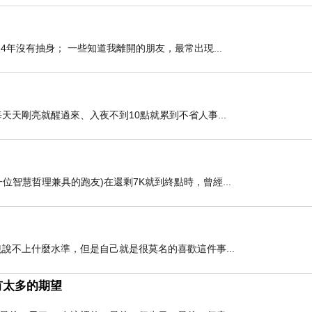
年沒有抽身； 一些知道我離開的朋友，最常出現...
天剛亮就醒過來、入夜不到10點就累到不省人事...
智慧哲理兼具的跑友)在還剩7K就到終點時，曾經...
說不上什麼水準，但是自己就是很莫名的喜歡這件事...
有太多的期望