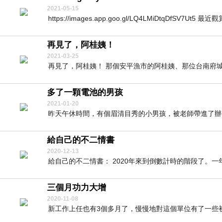
2021-05-15
https://images.app.goo.gl/LQ4LMiDtqDfSV7Ut5 最近觀
再見了，阿桂姨！
2021-03-25
再見了，阿桂姨！ 那個安平漁市的阿桂姨、那位台南府城
多了一顆電池的男孩
2021-01-20
昨天午休時間，有個眉清目秀的小男孩，被老師帶進了辦公
給自己的不二情書
2020-12-13
給自己的不二情書： 2020年來到倒數計時的階段了。一
三個月功力大增
2020-11-08
新工作上任也有3個多月了，慢慢地對這個單位有了一些初