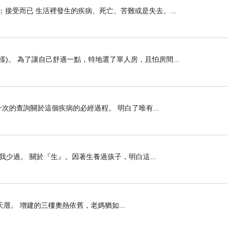
接受而已 生活裡發生的疾病、死亡、苦難或是失去。...
)。 為了讓自己舒適一點，特地選了單人房，且怕房間...
十次的查詢關於這個疾病的必經過程。 明白了唯有...
讓我少過。 關於『生』。因著生養過孩子，明白這...
。 增建的三樓奧熱依舊，老媽猶如...