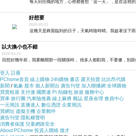
每天到任職的地方，心裡都會想「這一天」，是在這裡的最
好想要
2020-05-21
這幾天是鋒面臨到的日子，天氣時陰時晴。我趁著沒下雨的
以大換小也不錯
2020-04-23
回想好幾年前，我要離開那一段關係時， 很多人都勸我，不要傻，別跟優
登入
註冊
PChome首頁
線上購物
24h購物
書店
露天拍賣
比比昂代購
新聞
/
氣象
股市
個人新聞台
廣告刊登
加入聯播網
全球購物
買賣租屋
支付連
國際連
Pi 拍錢包
旅遊
服務中心
買車
旅行團
汽車險推薦
線上麻將
雜誌
星座命理
會員中心
一元簡訊
直播達人
數位憑證
企業簡訊
買網址
虛擬主機
企業郵件
廣告刊登
隱私權聲明
消費者保護
兒童網路安全
About PChome
投資人聯絡
徵才