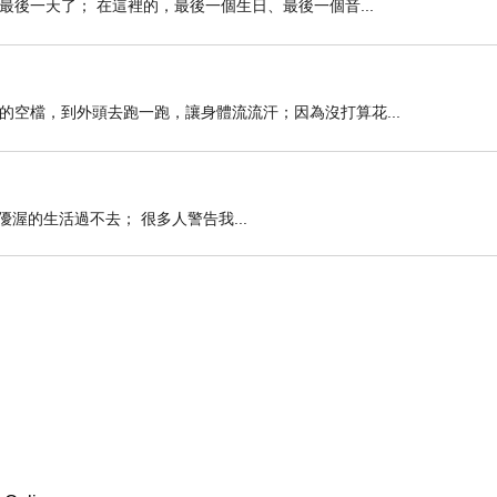
後一天了； 在這裡的，最後一個生日、最後一個音...
空檔，到外頭去跑一跑，讓身體流流汗；因為沒打算花...
渥的生活過不去； 很多人警告我...