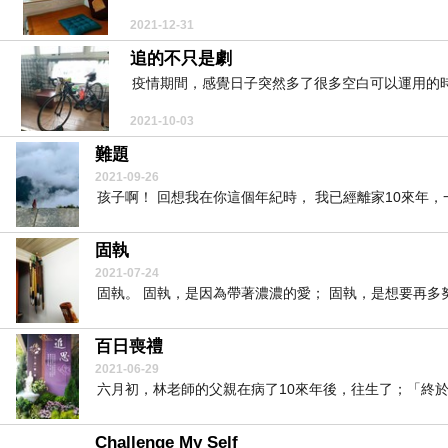
2021-12-31
追的不只是劇
疫情期間，感覺日子突然多了很多空白可以運用的時間
2021-10-03
難題
2021-09-26
孩子啊！ 回想我在你這個年紀時， 我已經離家10來年，
固執
2021-07-24
固執。 固執，是因為帶著濃濃的愛； 固執，是想要再多努
百日喪禮
2021-06-29
六月初，林老師的父親在病了10來年後，往生了；「終於」
Challenge My Self