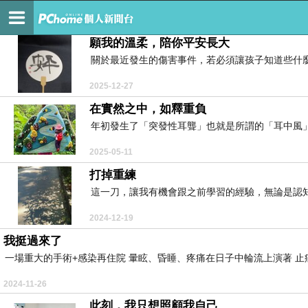
同嚮山林
願我的溫柔，陪你平安長大
關於最近發生的傷害事件，若必須讓孩子知道些什麼
2025-12-27
在實然之中，如釋重負
年初發生了「突發性耳聾」也就是所謂的「耳中風」的
2025-05-11
打掉重練
這一刀，讓我有機會跟之前學習的經驗，無論是認知
2024-12-19
我挺過來了
一場重大的手術+感染再住院 暈眩、昏睡、疼痛在日子中輪流上演著 止痛
2024-11-26
此刻，我只想照顧我自己