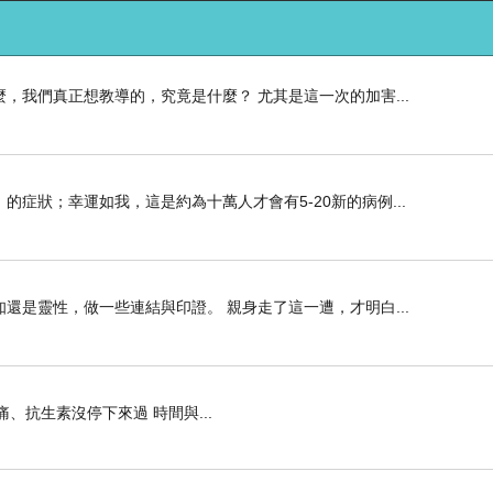
，我們真正想教導的，究竟是什麼？ 尤其是這一次的加害...
症狀；幸運如我，這是約為十萬人才會有5-20新的病例...
還是靈性，做一些連結與印證。 親身走了這一遭，才明白...
、抗生素沒停下來過 時間與...