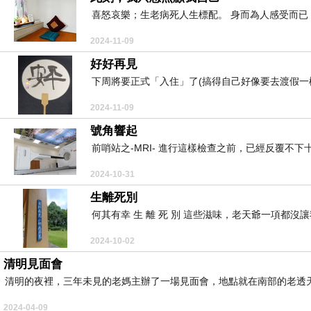
喜怒哀樂；生老病死人生標配。 身而為人感受而已；
2024-11-09
好好再見
下周將要正式「入住」了(搞得自己好像要去渡假一樣
2024-11-09
號角響起
前哨站之-MRI- 進行這樣檢查之前，已經反覆不下
2024-10-31
生離死別
何其有幸 生 離 死 別 這些滋味，老天爺一項都沒
2024-10-02
清明見面會
清明的夜裡，三年未見的老媽主辦了一場見面會，地點就在南部的老透天厝
2024-04-09