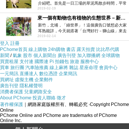
介紹吧。首先是一日三場的草泥馬散步時間，平常
2019-02-19
都待在羊圈的...
來一個有動物也有植物的生態世界－新竹北埔綠世界
新竹，北埔，「綠世界」！這個廣告口號想必大家
耳熟能詳，今天就搭著「台灣好行－獅山線」來去
2019-02-14
玩個一天。交...
登入
註冊
PChome首頁
線上購物
24h購物
書店
露天拍賣
比比昂代購
新聞
/
氣象
股市
個人新聞台
廣告刊登
加入聯播網
全球購物
買賣租屋
支付連
國際連
Pi 拍錢包
旅遊
服務中心
買車
旅行團
汽車險推薦
線上麻將
雜誌
星座命理
會員中心
一元簡訊
直播達人
數位憑證
企業簡訊
買網址
虛擬主機
企業郵件
廣告刊登
隱私權聲明
消費者保護
兒童網路安全
About PChome
投資人聯絡
徵才
著作權保護
｜網路家庭版權所有、轉載必究
‧Copyright PChome
Online
PChome Online and PChome are trademarks of PChome
Online Inc.