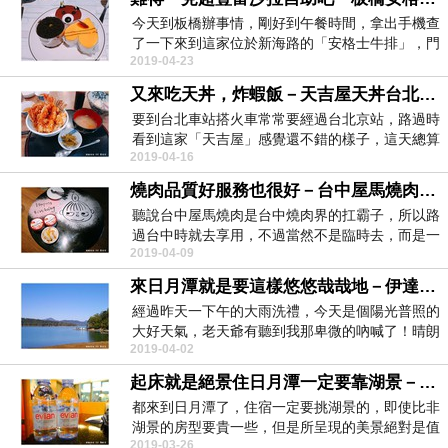
今天到板橋辦事情，剛好到午餐時間，拿出手機查
了一下來到這家位於新海路的「安格士牛排」，門
2019-04-23
口已經有一些...
又來吃天丼，炸蝦飯－天吉屋天丼台北京站店
要到台北車站搭火車常常要經過台北京站，路過時
看到這家「天吉屋」感覺還不錯的樣子，這天總算
2019-04-16
把名單從口袋...
燒肉品質好服務也很好－台中屋馬燒肉中港店
聽說台中屋馬燒肉是台中燒肉界的扛霸子，所以路
過台中時就去享用，不過當然不是臨時去，而是一
2019-04-09
個月前就已經...
來日月潭就是要這樣悠悠哉哉地－伊達邵親水步道
經過昨天一下午的大雨洗禮，今天是個陽光普照的
大好天氣，老天爺有聽到我那卑微的吶喊了！晴朗
2019-04-02
的日月潭果然...
起床就是絕景住日月潭一定要靠湖景－日月潭晶澤會館御水套房
都來到日月潭了，住宿一定要挑湖景的，即使比非
湖景的房型要貴一些，但是所呈現的美景絕對是值
2019-03-26
回票價。就來...