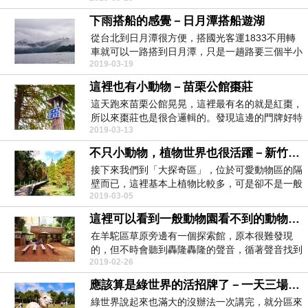
下雨搭船的感覺－日月潭搭船遊湖
從台北到日月潭很方便，搭國光客運1833不用轉
車就可以一路搭到日月潭，只是一趟路要三個半小
2019-03-19
時到四小時...
這裡也有小動物－苗栗公館棗莊
這天跑來苗栗公館晃晃，這裡最有名的就是紅棗，
所以來棗莊也是很合邏輯的。發現這邊的門牌好特
2019-03-13
別，都沒寫路...
不只小動物，植物世界也很活躍－新竹北埔綠世界沙漠植物、熱帶雨林、落羽松
接下來我們到「大探奇區」，位於可愛動物區的隔
壁而已，這裡基本上植物比較多，可是卻不是一般
2019-03-05
的植物那麼普...
這裡可以看到一般動物園看不到的動物－綠世界生物多樣性探索區＋蝴蝶園＋鳥園
在羊駝區草原旁邊有一個探索館，原本很難發現
的，但不時會聽到轟隆轟隆的聲音，循著聲音找到
2019-02-26
了這間「生物多...
應該算是綠世界的活招牌了－一天三場羊駝散步時間＋可愛動物區
綠世界說起來也滿大的沒辦法一次講完，就分區來