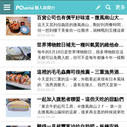
模擬泡泡 IOI の 驚食堂
訂閱
我的
百貨公司也有價平好味道－微風南山大河屋
這天又晃到信義區的微風南山，剛好到用餐時間，
但一想到樓下美食街一位難求，就轉戰到五樓這家
2019-06-04
「大河屋」日...
世界博物館日補充一種叫氣質的維他命－海科館＋故宮＋台灣博物館
每年的5月18日是世界博物館日，很多博物館在這
天都可以免費入館，但可不是每年都像今年一樣剛
2019-05-21
好是周末假...
這裡的毛毛蟲壽司很推薦－三重漁男酒樂天
今天是到三重的這一家，外觀看起來很有日本風味
的「漁男酒樂天」，還有在徵人... 我們又是第一
2019-05-07
組...
一起加入腹愁者聯盟－這些天吃的甜點們
「東京牛奶起司工房」＠微風南山２Ｆ－ 第一次
去微風南山漏掉的這家，後來再去逛的時候就來吃
2019-04-30
吃看。因為...
難得一見超豐富沙拉自助吧－板橋安格士牛排