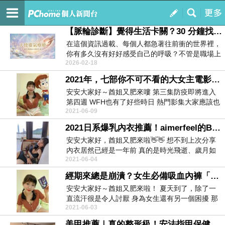
HOLA！酋姐來求解
訂閱
我的
【脈輪診斷】覺得生活卡關？30 分鐘找回身心靈平衡的能量順流
在這個資訊過載、每個人都急著往前衝的世界裡，
你有多久沒有好好感受自己的呼吸？不管是職場上
2026-02-18
的高壓、人際...
2021年，七部你不可不看的大女主電影，女力大爆發，找到最真實的自己！
安安大家好～酋姐又肥來嘍 第三集防疫即將進入
第四週 WFH也有了好些時日 熱門影集大家應該也
2021-06-09
都...
2021日系爆乳內衣推薦！aimerfeel的BELINDA超盛內衣給妳超殺大溝溝
安安大家好，酋姐又肥來啦👋👋 想不到上次分享
內衣居然已經是一年前 真的是時光飛逝、歲月如
2021-06-04
梭呀 ...
經期來總是崩潰？女生必備吸血內褲「月亮褲」夜用版，晚上安心熟睡的最佳拍檔
安安大家好～酋姐又肥來啦！ 夏天到了，除了一
直流汗很是令人討厭 身為女生還有另一個困擾 那
2021-06-03
就是...
美甲推薦｜真的整形級！安法指甲保健沙龍～灰指甲與崁甲人的超級救星