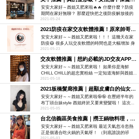
安安大家好～酋姐又肥來啦🔥🔥 什麼什麼？防疫
期間在家好無聊？ 那麼趕快把之後防疫解放後的
2021-05-24
人生先規...
2021防疫在家交友軟體推薦！原來帥哥最多就是這個交友軟體？
安安大家好～～酋姐又肥來啦！！！ 這幾天在家
防疫😷 很多人玩交友軟體的時間也是大幅增加 身
2021-05-23
為情...
交友軟體推薦｜想約必載的JD交友APP！全台第一約會、約炮、找工作都可以的dating app
安安大家好～～酋姐又肥來啦！ 如果你是海鮮
CHILL CHILL的超忠實粉絲 一定知道海鮮與酋姐...
2021-05-18
2021板橋髮廊推薦｜超顯皮膚白的仙女鈷藍色染髮～板橋AZone髮廊
安安大家好～～酋姐又肥來啦🤪🤪 在歷經半年的
布丁頭台妹style 酋姐終於又要來變髮啦！ 這次...
2021-05-05
台北信義區美食推薦｜撈王鍋物料理，比海底撈更新鮮更好吃？
安安大家好～～酋姐又肥來啦 最近天氣忽冷忽熱
正是個適合吃火鍋的天氣呀！ （到底誰說的🤣
2021-05-03
🤣） ...