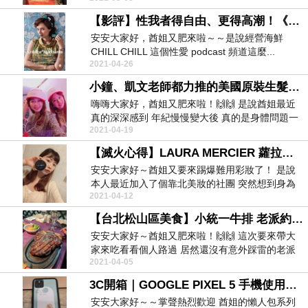
【影評】性我者得自由、更得高潮！《波蘭愛經》米夏琳娜這樣帶動女性性革命！
安安大家好，酋姐又肥來啦～～是說經營海鮮
CHILL CHILL 這個性愛 podcast 頻道這麼...
2021-04-26
小鐘、凱文老師都力推的美國原裝生髮帽！愛麗朵爾iRestore雷射生髮帽到底多神奇？
嗨嗨大家好，酋姐又肥來啦！🙌🙌 是說酋姐最近
真的深深感到 年紀慢慢變大後 真的是身體問題一
2021-04-19
大堆...
【滅火心得】LAURA MERCIER 蘿拉蜜思煥顏氣墊粉餅～口碑爆棚都是假象？
安安大家好～酋姐又要來踢爆難用彩妝了！ 是說
本人最近加入了個靠北美妝的社團 突然想到身為
2021-04-12
底妝控的...
【台北松山區美食】小統一牛排 老派約會必去的高CP美食餐廳
安安大家好～酋姐又肥來啦！🙌🙌 這次要來帶大
家來吃看看個人路過 居然還沒有意外踩雷的老派
2021-04-05
約會高C...
3C開箱｜GOOGLE PIXEL 5 手機使用心得！新增這些功能真的超好用還是雷到爆？
安安大家好～～掌聲熱烈歡迎 酋姐的懶人包系列