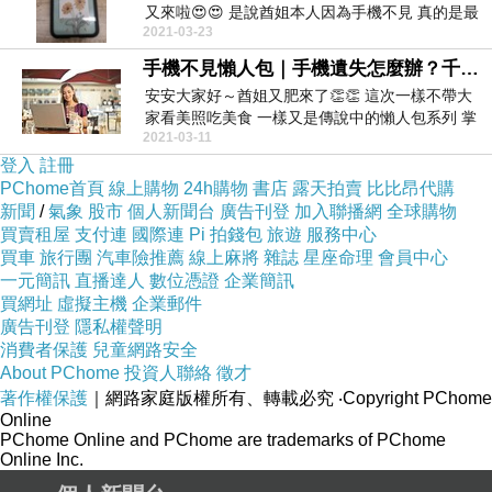
又來啦😍😍 是說酋姐本人因為手機不見 真的是最
2021-03-23
近都...
手機不見懶人包｜手機遺失怎麼辦？千萬不要做這幾招
安安大家好～酋姐又肥來了👏👏 這次一樣不帶大
家看美照吃美食 一樣又是傳說中的懶人包系列 掌
2021-03-11
聲鼓...
登入
註冊
PChome首頁
線上購物
24h購物
書店
露天拍賣
比比昂代購
新聞
/
氣象
股市
個人新聞台
廣告刊登
加入聯播網
全球購物
買賣租屋
支付連
國際連
Pi 拍錢包
旅遊
服務中心
買車
旅行團
汽車險推薦
線上麻將
雜誌
星座命理
會員中心
一元簡訊
直播達人
數位憑證
企業簡訊
買網址
虛擬主機
企業郵件
廣告刊登
隱私權聲明
消費者保護
兒童網路安全
About PChome
投資人聯絡
徵才
著作權保護
｜網路家庭版權所有、轉載必究
‧Copyright PChome
Online
PChome Online and PChome are trademarks of PChome
Online Inc.