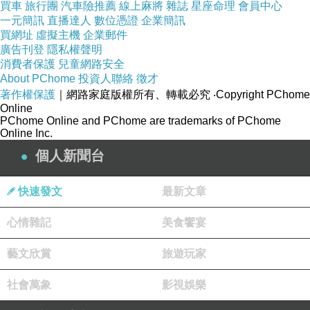
買車
旅行團
汽車險推薦
線上麻將
雜誌
星座命理
會員中心
一元簡訊
直播達人
數位憑證
企業簡訊
買網址
虛擬主機
企業郵件
廣告刊登
隱私權聲明
BELINDA超盛內衣：特色
消費者保護
兒童網路安全
About PChome
投資人聯絡
徵才
✔運動風設計
著作權保護
｜網路家庭版權所有、轉載必究
‧Copyright PChome
Online
✔3/4罩杯
PChome Online and PChome are trademarks of PChome
✔樹酯鋼圈
Online Inc.
✔支撐力強
個人新聞台
✔顏色選擇多
快速發文
最新文章
✔輕鬆get超盛大奶
心情雜記
美食饗宴
BELINDA超盛內衣：缺點
藝文欣賞
旅遊玩家
🔖下圍襯墊太厚，會有點不透氣
🔖品牌尺寸標會讓背部有點癢
社會萬象
影視娛樂
🔖脹奶期不能穿，奶會掉出來