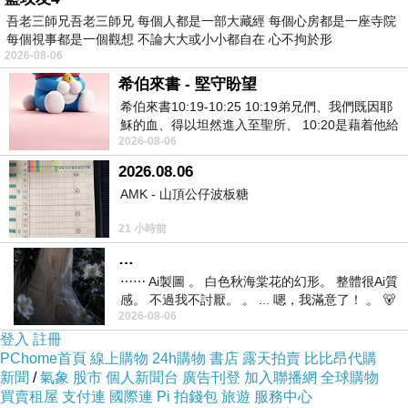
吾老三師兄吾老三師兄 每個人都是一部大藏經 每個心房都是一座寺院
每個視事都是一個觀想 不論大大或小小都自在 心不拘於形
2026-08-06
希伯來書 - 堅守盼望
希伯來書10:19-10:25 10:19弟兄們、我們既因耶
穌的血、得以坦然進入至聖所、 10:20是藉着他給
2026-08-06
我們開了一條又新又活的路從幔子經過
2026.08.06
AMK - 山頂公仔波板糖
21 小時前
…
⋯⋯ Ai製圖 。 白色秋海棠花的幻形。 整體很Ai質
感。 不過我不討厭。 。 ... 嗯，我滿意了！ 。 🐻
2026-08-06
昨中
登入
註冊
PChome首頁
線上購物
24h購物
書店
露天拍賣
比比昂代購
新聞
/
氣象
股市
個人新聞台
廣告刊登
加入聯播網
全球購物
買賣租屋
支付連
國際連
Pi 拍錢包
旅遊
服務中心