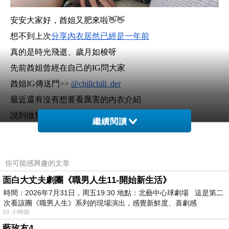
安安大家好，酋姐又肥來啦👋👋
想不到上次
分享內衣居然已經是一年前
真的是時光飛逝、歲月如梭呀
先前酋姐曾經在自己的IG問大家
酋姐IG傳送門>> 
@chillchill_der
最近還有沒有想要看厲害的內衣介紹
說到做到的我～又要來推坑各位妹紙啦🤪🤪
繼續閱讀
BELINDA超盛內衣：開箱
這款aimerfeel的BELINDA超盛內衣
真的是穿上去嚇屎我🤣🤣🤣
你可能感興趣的文章
到底為什麼會這麼厲害呢
面白大丈夫劇團《職男人生11-開始新生活》
時間：2026年7月31日，周五19:30 地點：北藝中心球劇場 這是第二
廢話不多說，我們直接來介紹
次看該團《職男人生》系列的現場演出，感覺新鮮度、喜劇感
等不及的人可以
點我點我看圖就好
20 小時前
藍玫友4