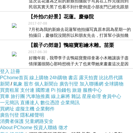
這次去花蓮為之前的新娘拍攝親子写真在工作完後回到
民宿其實天黑了也看不到什麼倒是小朋友門已經先跟朋
友到...
【外拍の好景】花蓮。慶修院
2017-07-08
7月初為我的新娘去花蓮幫他拍攝写真原本因為星期一的
拍攝日，慶修院沒開所以和朋友先去，打算幫小孩拍幾
張...
【親子の郊遊】鴨箱寶彩繪木雕。苗栗
2017-06-30
好幾年前，我帶李子去鴨箱寶覺得拿著小木雕讓孩子盡
情揮灑很開心那時想桃子大了也來帶她來畫畫這次是因
為很...
登入
註冊
PChome首頁
線上購物
24h購物
書店
露天拍賣
比比昂代購
新聞
/
氣象
股市
個人新聞台
廣告刊登
加入聯播網
全球購物
買賣租屋
支付連
國際連
Pi 拍錢包
旅遊
服務中心
買車
旅行團
汽車險推薦
線上麻將
雜誌
星座命理
會員中心
一元簡訊
直播達人
數位憑證
企業簡訊
買網址
虛擬主機
企業郵件
廣告刊登
隱私權聲明
消費者保護
兒童網路安全
About PChome
投資人聯絡
徵才