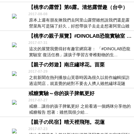
我在...
【桃李の露營】第6露。清悠露營趣（台中）
2017-08-08
原本上週有朋友揪我們去阿里山露營雖然說我們還是露
營菜鳥可是隔了好久，好想帶孩子去走走想著阿里山雖
然好...
【桃李の親子展覽】#DINOLAB恐龍實驗室 復活任務 特展。台北
2017-07-31
這次的展覽我覺得好有趣官網寫著： 「#DINOLAB恐龍
實驗室 復活任務」讓孩子學習古脊椎動物的生...
【親子の郊遊】南庄繡球花。苗栗
2017-07-29
之前新聞在熱列播放山芙蓉時因為很久以前作編輯採訪
過這間店，就直覺的絕對不要去人擠人雖然繡球花隧
道，老...
戒糖實驗～你的孩子脾氣更好
2017-07-27
戒糖…讓你的孩子脾氣更好 之前看過一個媽咪分享他的
戒糖報告 想著：雖然我很少給...
【親子の民宿】晴天裡飛翔。花蓮
2017-07-23