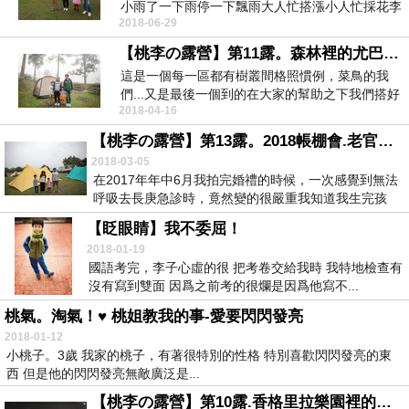
小雨了一下雨停一下飄雨大人忙搭漲小人忙採花李
2018-06-29
子好適合...
【桃李の露營】第11露。森林裡的尤巴士。新竹
這是一個每一區都有樹叢間格照慣例，菜鳥的我
們...又是最後一個到的在大家的幫助之下我們搭好
2018-04-16
了帳棚白馬...
【桃李の露營】第13露。2018帳棚會.老官道.苗栗
2018-03-05
在2017年年中6月我拍完婚禮的時候，一次感覺到無法
呼吸去長庚急診時，竟然變的很嚴重我知道我生完孩
子...
【眨眼睛】我不委屈！
2018-01-19
國語考完，李子心虛的很 把考卷交給我時 我特地檢查有
沒有寫到雙面 因爲之前考的很爛是因爲他寫不...
桃氣。淘氣！♥ 桃姐教我的事-愛要閃閃發亮
2018-01-12
小桃子。3歲 我家的桃子，有著很特別的性格 特別喜歡閃閃發亮的東
西 但是他的閃閃發亮無敵廣泛是...
【桃李の露營】第10露.香格里拉樂園裡的勤美學CMP Village（苗栗）