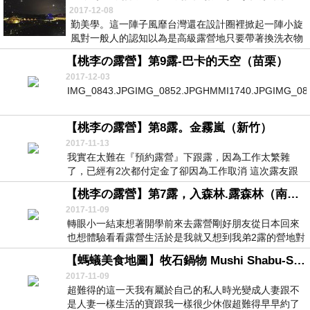
2017-12-08
勤美學。這一陣子風靡台灣還在設計圈裡掀起一陣小旋
風對一般人的認知以為是高級露營地只要帶著換洗衣物
去不...
【桃李の露營】第9露-巴卡的天空（苗栗）
2017-12-03
IMG_0843.JPGIMG_0852.JPGHMMI1740.JPGIMG_085
【桃李の露營】第8露。金霧嵐（新竹）
2017-11-13
我實在太難在『預約露營』下跟露，因為工作太繁雜
了，已經有2次都付定金了卻因為工作取消 這次露友跟
她們...
【桃李の露營】第7露，入森林.露森林（南投）
2017-11-09
轉眼小一結束想著開學前來去露營剛好朋友從日本回來
也想體驗看看露營生活於是我就又想到我弟2露的營地對
新...
【螞蟻美食地圖】牧石鍋物 Mushi Shabu-Shabu。桃園
2017-11-09
超難得的這一天我有屬於自己的私人時光變成人妻跟不
是人妻一樣生活的寶跟我一樣很少休假超難得早早約了