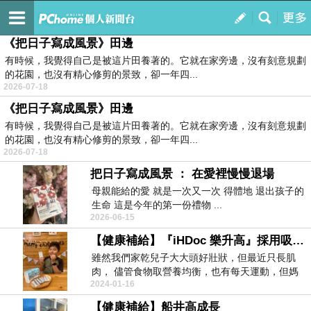
纖維螞蟻第103號
訂閱
我的
《把日子寫成風景》田邊
有時候，我覺得自己是被這片田養著的。它就在家旁邊，沒有刻意規劃
的花園，也沒有精心修剪的景致，卻一年四...
2026-07-18
《把日子寫成風景》田邊
有時候，我覺得自己是被這片田養著的。它就在家旁邊，沒有刻意規劃
的花園，也沒有精心修剪的景致，卻一年四...
2026-07-18
把日子寫成風景 ： 在愛裡慢慢退場
母親能給的愛 就是一次又一次 得體地 退出孩子的
生命 這是今年的第一份禮物 ...
2026-06-15
【健康補給】『iHDoc 樂升高』採用吸收率95%的鈣，幫助孩子健康成長、向上發育！
雖然我們家乾兒子大大頭好壯狀，但最近只長肌
肉， 儘管食物取營養均衡，也有每天運動，但媽
2024-01-16
媽天生個子嬌...
【健康補給】船井高成長