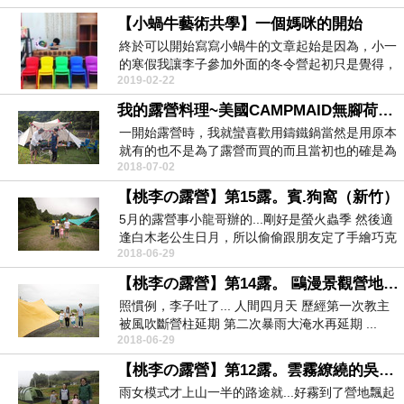
【小蝸牛藝術共學】一個媽咪的開始
終於可以開始寫寫小蝸牛的文章起始是因為，小一
的寒假我讓李子參加外面的冬令營起初只是覺得，
2019-02-22
價錢不貴，讓...
我的露營料理~美國CAMPMAID無腳荷蘭鍋料理手記
一開始露營時，我就蠻喜歡用鑄鐵鍋當然是用原本
就有的也不是為了露營而買的而且當初也的確是為
2018-07-02
了造型顏色購...
【桃李の露營】第15露。賓.狗窩（新竹）
5月的露營事小龍哥辦的...剛好是螢火蟲季 然後適
逢白木老公生日月，所以偷偷跟朋友定了手繪巧克
2018-06-29
力片在...
【桃李の露營】第14露。 鷗漫景觀營地.宜蘭
照慣例，李子吐了... 人間四月天 歷經第一次教主
被風吹斷營柱延期 第二次暴雨大淹水再延期 ...
2018-06-29
【桃李の露營】第12露。雲霧繚繞的吳老爹
雨女模式才上山一半的路途就...好霧到了營地飄起