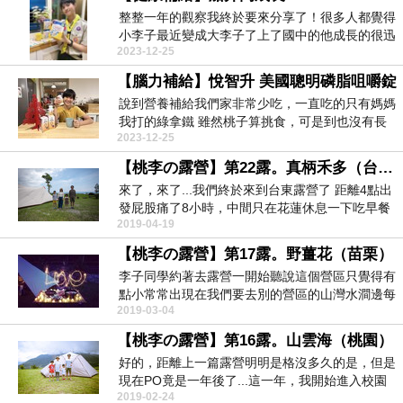
整整一年的觀察我終於要來分享了！很多人都覺得
小李子最近變成大李子了上了國中的他成長的很迅
2023-12-25
速所以今天要...
【腦力補給】悅智升 美國聰明磷脂咀嚼錠
說到營養補給我們家非常少吃，一直吃的只有媽媽
我打的綠拿鐵 雖然桃子算挑食，可是到也沒有長
2023-12-25
的營養不良...
【桃李の露營】第22露。真柄禾多（台東）
來了，來了...我們終於來到台東露營了 距離4點出
發屁股痛了8小時，中間只在花蓮休息一下吃早餐
2019-04-19
在12...
【桃李の露營】第17露。野薑花（苗栗）
李子同學約著去露營一開始聽說這個營區只覺得有
點小常常出現在我們要去別的營區的山灣水澗邊每
2019-03-04
次看都覺得有...
【桃李の露營】第16露。山雲海（桃園）
好的，距離上一篇露營明明是格沒多久的是，但是
現在PO竟是一年後了...這一年，我開始進入校園
2019-02-24
教書加上...