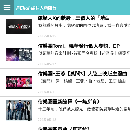
嗑音樂。哈旅遊
嫌疑人X的獻身，三個人的「清白」
我熟悉的故事，我欣賞的兩位男演員，我一直喜愛且
2017-03-15
信樂團Tomi、曉華發行個人專輯、EP
傅超華的音樂計劃 -首張同名專輯【超音界】顛覆音牆
2016-05-17
信樂團+王蓉【葉問3】大陸上映版主題曲
《葉問》 詞：楊望、王蓉／曲：老貓、王蓉 編曲、
2016-03-11
信樂團重新詮釋《一無所有》
十三年前，他們被人聽見，散發著防腐劑味道的樂壇
2015-05-12
信樂團新單曲《真英雄》