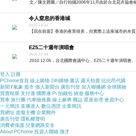
文／陳文茜圖／自行拍攝2006年11月由於台北花卉協會
令人窒息的香港城
2010-12-22
【寫在前面】香港的夜景很美，但實際上這座城市的本質並
EZ5二十週年演唱會
2010-12-08
2010.12.05，台北國際會議中心，EZ5二十週年演唱
登入
註冊
PChome首頁
線上購物
24h購物
書店
露天拍賣
比比昂代購
新聞
/
氣象
股市
個人新聞台
廣告刊登
加入聯播網
全球購物
買賣租屋
支付連
國際連
Pi 拍錢包
旅遊
服務中心
買車
旅行團
汽車險推薦
線上麻將
雜誌
星座命理
會員中心
一元簡訊
直播達人
數位憑證
企業簡訊
買網址
虛擬主機
企業郵件
廣告刊登
隱私權聲明
消費者保護
兒童網路安全
About PChome
投資人聯絡
徵才