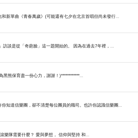
和新單曲《青春萬歲》(可能還有七夕在北京首唱但尚未發行...
訪談是從「奇葩臉」這一題開始的。 因為在過去7年裡，...
盡一份心力，謝謝！)************...
你知道信樂團，卻不清楚每位團員的職司。也許你認識信樂團...
搖滾樂隊需要什麼？ 愛與夢想， 信仰與堅持 和...