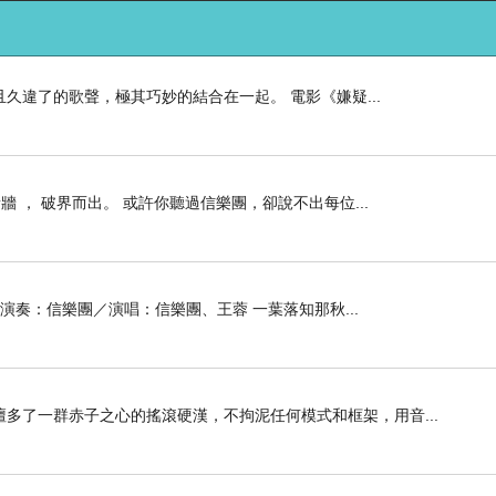
久違了的歌聲，極其巧妙的結合在一起。 電影《嫌疑...
 ， 破界而出。 或許你聽過信樂團，卻說不出每位...
演奏：信樂團／演唱：信樂團、王蓉 一葉落知那秋...
多了一群赤子之心的搖滾硬漢，不拘泥任何模式和框架，用音...