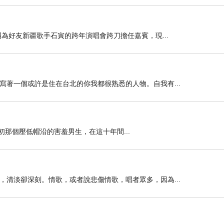
為好友新疆歌手石寅的跨年演唱會跨刀擔任嘉賓，現...
著一個或許是住在台北的你我都很熟悉的人物。自我有...
，當初那個壓低帽沿的害羞男生，在這十年間...
清淡卻深刻。情歌，或者說悲傷情歌，唱者眾多，因為...