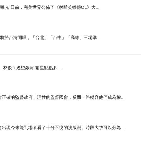
光 日前，完美世界公佈了《射雕英雄傳OL》大...
團將於台灣開唱，「台北」「台中」「高雄」三場準...
、林俊﹞遙望銀河 繁星點點多...
正確的監督政府，理性的監督國會，反而一路縱容他們成為權...
出現令未能到場者看了十分不悅的洗版潮。時段大致可以分為...