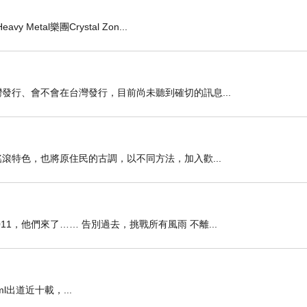
tal樂團Crystal Zon...
發行、會不會在台灣發行，目前尚未聽到確切的訊息...
搖滾特色，也將原住民的古調，以不同方法，加入歡...
1，他們來了…… 告別過去，挑戰所有風雨 不離...
html出道近十載，...