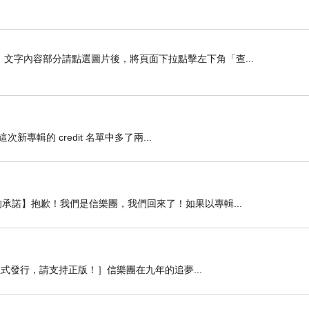
，文字內容部分請點選圖片後，將頁面下拉點擊左下角「查...
新專輯的 credit 名單中多了兩...
承諾】抱歉！我們是信樂團，我們回來了！如果以專輯...
0正式發行，請支持正版！］信樂團在九年的追夢...
》