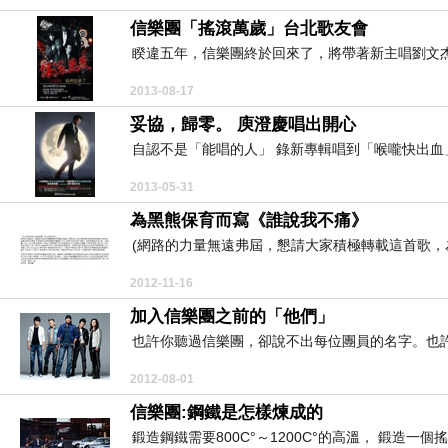
信樂團「搖滾萬歲」台北歌友會
睽違五年，信樂團終於回來了，將帶著新主唱劉文杰
2013-08-17
妥協，歸零。 庾澄慶唱出開心
自認不是「能唱的人」 錄新專輯唱到「喉嚨快出血」
2013-05-31
為黑熊保育而寫《誰說我不痛》
(網路的力量無遠弗屆，懇請大家積極轉載這首歌，為黑熊保育
2012-11-16
加入信樂團之前的「他們」
也許你聽過信樂團，卻說不出每位團員的名字。也許
2012-08-01
信樂團:鋼鐵是怎樣煉成的
鍛造鋼鐵需要800C°～1200C°的高溫， 鍛造一個