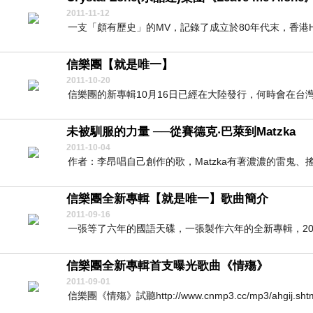
2011-11-12
一支「頗有歷史」的MV，記錄了成立於80年代末，香港Heavy Me
信樂團【就是唯一】
2011-10-20
信樂團的新專輯10月16日已經在大陸發行，何時會在台灣
未被馴服的力量 ──從賽德克‧巴萊到Matzka
2011-10-04
作者：李昂唱自己創作的歌，Matzka有著濃濃的雷鬼、
信樂團全新專輯【就是唯一】歌曲簡介
2011-09-16
一張等了六年的國語天碟，一張製作六年的全新專輯，201
信樂團全新專輯首支曝光歌曲《情殤》
2011-09-01
信樂團《情殤》試聽http://www.cnmp3.cc/mp3/ahgij.s