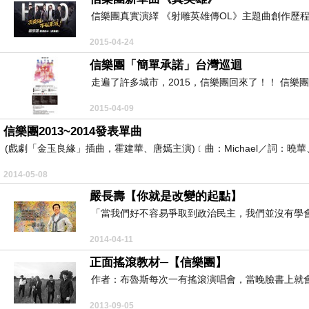
信樂團真實演繹 《射雕英雄傳OL》主題曲創作歷程曝
2015-04-24
信樂團「簡單承諾」台灣巡迴
走遍了許多城市，2015，信樂團回來了！！ 信樂
2015-04-09
信樂團2013~2014發表單曲
(戲劇「金玉良緣」插曲，霍建華、唐嫣主演)﹝曲：Michael／詞：曉華
2014-05-08
嚴長壽【你就是改變的起點】
「當我們好不容易爭取到政治民主，我們並沒有學會
2014-04-11
正面搖滾教材─【信樂團】
作者：布魯斯每次一有搖滾演唱會，當晚臉書上就會
2013-09-05