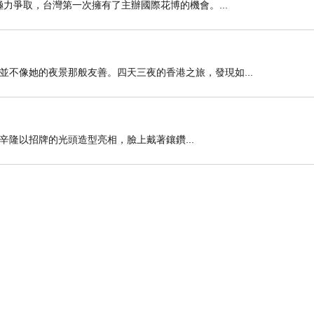
極力爭取，台灣第一次擁有了主辦國際花博的機會。...
不像她的夜景那般友善。四天三夜的香港之旅，發現如...
會。辛隆以招牌的光頭造型亮相，臉上戴著鑲鑽...