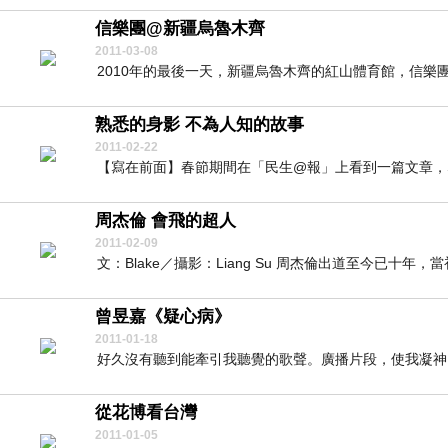
信樂團@新疆烏魯木齊
2011-03-08
2010年的最後一天，新疆烏魯木齊的紅山體育館，信樂團
熟悉的身影 不為人知的故事
2011-02-22
【寫在前面】春節期間在「民生@報」上看到一篇文章，寫
周杰倫 會飛的超人
2011-02-09
文：Blake／攝影：Liang Su 周杰倫出道至今已十年
曾昱嘉《疑心病》
2011-01-18
好久沒有聽到能牽引我聽覺的歌聲。廣播片段，使我凝神，
從花博看台灣
2011-01-05