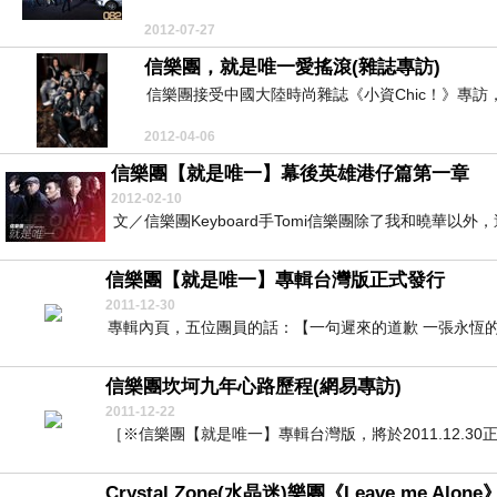
2012-07-27
信樂團，就是唯一愛搖滾(雜誌專訪)
信樂團接受中國大陸時尚雜誌《小資Chic！》專訪
2012-04-06
信樂團【就是唯一】幕後英雄港仔篇第一章
2012-02-10
文／信樂團Keyboard手Tomi信樂團除了我和曉華以外，這次
信樂團【就是唯一】專輯台灣版正式發行
2011-12-30
專輯內頁，五位團員的話：【一句遲來的道歉 一張永恆的
信樂團坎坷九年心路歷程(網易專訪)
2011-12-22
［※信樂團【就是唯一】專輯台灣版，將於2011.12.3
Crystal Zone(水晶迷)樂團《Leave me Alone