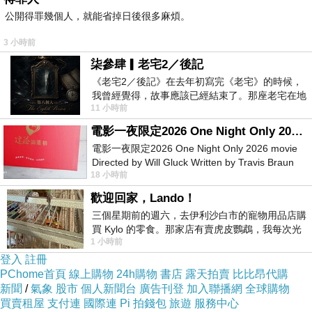
曲
"
一無所有
" "
一無所有
"
是於
1986
年由中國搖滾之父
"
崔
公開得罪幾個人，就能省掉日後很多麻煩。
健
"
詮釋，唱出屬於搖滾之父的純粹搖滾
歷經
20
年後
~
信樂
3 小時前
團這群搖滾硬漢，並未忘記搖滾音樂的初衷
..
重新編曲詮
柒參肆▎老宅2／後記
釋，唱出屬於信樂團特有的音樂風格，用男人味十足的爆
《老宅2／後記》在去年初寫完《老宅》的時候，
發式嗓音，嘶吼呐喊出人類最初衷的那份真摯
回到最原
我曾經覺得，故事應該已經結束了。那座老宅在地
11 小時前
震中倒塌，七個人終於離開那片黑暗，
點，世間萬物都是
....
一無所有
....
電影一夜限定2026 One Night Only 2026 movie
電影一夜限定2026 One Night Only 2026 movie
Directed by Will Gluck Written by Travis Braun
18 小時前
Starring Monica Barbaro
歡迎回家，Lando！
三個星期前的週六，去伊利沙白市的寵物用品店購
買 Kylo 的零食。那家店有賣虎皮鸚鵡，我每次光
1 小時前
顧都會去看一下。他們偶爾會引進 C
登入
註冊
PChome首頁
線上購物
24h購物
書店
露天拍賣
比比昂代購
新聞
/
氣象
股市
個人新聞台
廣告刊登
加入聯播網
全球購物
買賣租屋
支付連
國際連
Pi 拍錢包
旅遊
服務中心