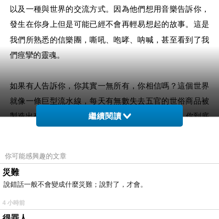
以及一種與世界的交流方式。因為他們想用音樂告訴你，
發生在你身上但是可能已經不會再輕易想起的故事。
這是
我們所熟悉的信樂團，嘶吼、咆哮、呐喊，
甚至看到了我
們痙攣的靈魂。
如果有人告訴你，你其實一無所有，你相信嗎？這個世界
就像一條巨型流水線，每天有無數失去五官的世俗商品被
繼續閱讀
製造出來，名車、豪宅、假胸，甚至愛情。但是
你到底
......
擁有什麽？
這些問題，信樂團有自己的答案。面對強大無
匹的自然和無法左右的世俗，唯一值得堅信的，是自身初
你可能感興趣的文章
衷的靈魂。並學會讓二者共存，除此之外，我們一無所
災難
有
........
說錯話一般不會變成什麼災難；說對了，才會。
4 小時前
信樂團
穿越過去，回到現在
翻唱兩岸三地最火的搖滾之
得罪人