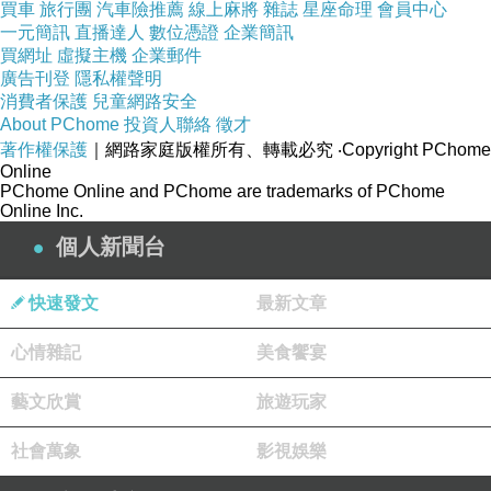
買車
旅行團
汽車險推薦
線上麻將
雜誌
星座命理
會員中心
一元簡訊
直播達人
數位憑證
企業簡訊
買網址
虛擬主機
企業郵件
廣告刊登
隱私權聲明
消費者保護
兒童網路安全
【信樂團的話】
About PChome
投資人聯絡
徵才
出道十三年，信樂團經歷人生的起起伏伏，內心有著太多
著作權保護
｜網路家庭版權所有、轉載必究
‧Copyright PChome
Online
感悟，對周圍環境更為關心，《一無所有》這首歌是我們
PChome Online and PChome are trademarks of PChome
Online Inc.
想要呼籲大家
珍愛地球
，當我們一直對這個地球索取及破
'
'
個人新聞台
壞時，天災人禍將不斷發生，當我們所處的環境，有一天
對我們抗議，甚至是反撲時，我們擁有的東西，終將會一
快速發文
最新文章
無所有
......
心情雜記
美食饗宴
年至今我們將有
中國搖滾之父
美譽之稱的崔健經典作
2009
'
'
品《一無所有》多次修改打磨，對歌曲意境進行反思、咀
藝文欣賞
旅遊玩家
嚼，隨著年歲增長，一次又一次體會領悟，終於琢磨出屬
社會萬象
影視娛樂
於信樂團的版本，完全切合我們目前心境的正式版本！
《一無所有》這首歌送給不同年齡層的你們，希望你們聽