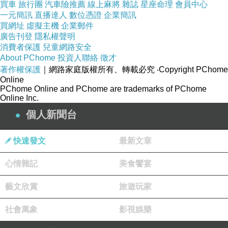
買車
旅行團
汽車險推薦
線上麻將
雜誌
星座命理
會員中心
美人在側 兄弟並肩 生死相許 灑熱血
一元簡訊
直播達人
數位憑證
企業簡訊
買網址
虛擬主機
企業郵件
愛恨情仇一念生一念滅 歲月如花一邊開一邊謝
廣告刊登
隱私權聲明
美人在側 兄弟並肩 大好江山都看遍
消費者保護
兒童網路安全
About PChome
投資人聯絡
徵才
著作權保護
｜網路家庭版權所有、轉載必究
‧Copyright PChome
江山如畫 美人如雪 落花流水人間
Online
千秋功業 人生百年 自古繁華轉眼
PChome Online and PChome are trademarks of PChome
Online Inc.
愛恨情仇一念生一念滅 歲月如花一邊開一邊謝
個人新聞台
美人在側 兄弟並肩 生死相許 灑熱血
愛恨情仇一念生一念滅 歲月如花一邊開一邊謝
快速發文
最新文章
美人在側 兄弟並肩 大好江山都看遍
心情雜記
美食饗宴
藝文欣賞
旅遊玩家
社會萬象
影視娛樂