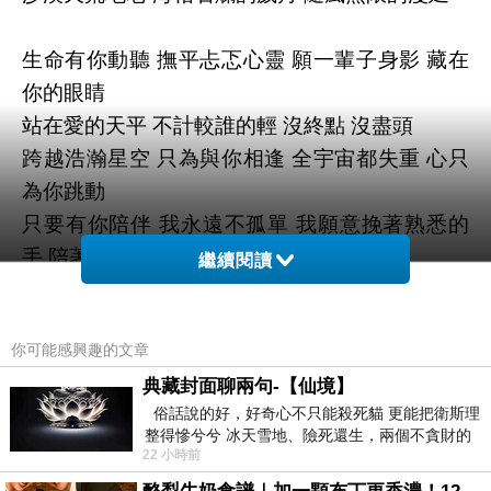
生命有你動聽 撫平忐忑心靈 願一輩子身影 藏在
你的眼睛
站在愛的天平 不計較誰的輕 沒終點 沒盡頭
跨越浩瀚星空 只為與你相逢 全宇宙都失重 心只
為你跳動
只要有你陪伴 我永遠不孤單 我願意挽著熟悉的
手 陪著你笑看浮生如夢
繼續閱讀
織女星 倒映在瞳孔 苦與痛 消散在風中
不必說 任何的承諾 一切盡在無言中
你可能感興趣的文章
典藏封面聊兩句-【仙境】
俗話說的好，好奇心不只能殺死貓 更能把衛斯理
整得慘兮兮 冰天雪地、險死還生，兩個不貪財的
22 小時前
人尋什麼寶？ 人家追尋愛情還