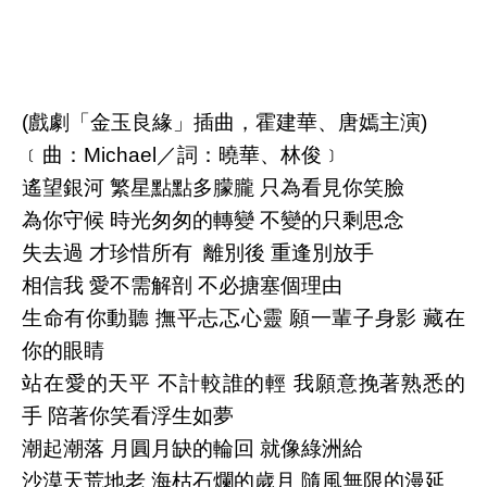
(戲劇「金玉良緣」插曲，霍建華、唐嫣主演)
﹝曲：Michael／詞：曉華、林俊﹞
遙望銀河 繁星點點多朦朧 只為看見你笑臉
為你守候 時光匆匆的轉變 不變的只剩思念
失去過 才珍惜所有 離別後 重逢別放手
相信我 愛不需解剖 不必搪塞個理由
生命有你動聽 撫平忐忑心靈 願一輩子身影 藏在
你的眼睛
站在愛的天平 不計較誰的輕 我願意挽著熟悉的
手 陪著你笑看浮生如夢
潮起潮落 月圓月缺的輪回 就像綠洲給
沙漠天荒地老 海枯石爛的歲月 隨風無限的漫延