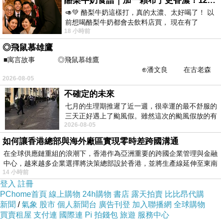
酪梨牛奶食譜｜加一顆布丁更香濃！120秒完成飲料店級酪梨奶昔｜imami 旗艦豆漿機
🥑💚 酪梨牛奶這樣打，真的太濃、太好喝了！ 以
前想喝酪梨牛奶都會去飲料店買， 現在有了
18 小時前
imami 健康煮藝｜旗艦破壁智慧養生豆漿機，
◎飛鼠慕雄鷹
■寓言故事 ◎飛鼠慕雄鷹
⊕潘文良 在古老森
2026-08-05
林的底層，住著一隻小飛鼠
不確定的未來
七月的生理期推遲了近一週，很幸運的最不舒服的
天龍八部
三天正好遇上了颱風假。雖然這次的颱風假放的有
2026-08-05
點虛，因為風雨不大，但這也是最想要的
(戲劇「天龍八部」主題曲，鍾漢良主演)
如何讓香港總部與海外廠區實現零時差跨國溝通
﹝曲：林海、馮碩／詞：沈永峰﹞
在全球供應鏈重組的浪潮下，香港作為亞洲重要的跨國企業管理與金融
無份有緣 往事如煙 相見爭如不見
中心，越來越多企業選擇將決策總部設於香港，並將生產線延伸至東南
念你千遍 萬里嬋娟 月圓月缺纏綿
14 小時前
登入
註冊
江山如畫 美人如雪 落花流水人間
PChome首頁
線上購物
24h購物
書店
露天拍賣
比比昂代購
千秋功業 人生百年 自古繁華轉眼
新聞
/
氣象
股市
個人新聞台
廣告刊登
加入聯播網
全球購物
買賣租屋
支付連
國際連
Pi 拍錢包
旅遊
服務中心
愛恨情仇一念生一念滅 歲月如花一邊開一邊謝