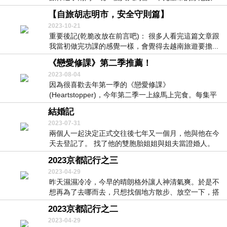
店，附...
【自旅胡志明市，安全守則篇】
2023-10-21
重要後記(乾脆改放在前言吧)： 很多人看完這篇文章跟
我當初做完功課的感覺一樣，會覺得去越南旅遊要擔...
《戀愛修課》第二季推薦！
2023-08-04
因為很喜歡去年第一季的《戀愛修課》
(Heartstopper)，今年第二季一上線馬上完食。每集平
均半...
結婚記
2023-07-31
兩個人一起決定正式交往後七年又一個月，他與他在今
天去登記了。 找了他的雙胞胎姐姐與姐夫當證婚人。
七...
2023京都記行之三
2023-04-29
昨天濕濕冷冷，今早的晴朗格外讓人神清氣爽。於是不
想再為了去哪而去，只想找個地方散步、放空一下，搭
上公...
2023京都記行之二
2023-04-29