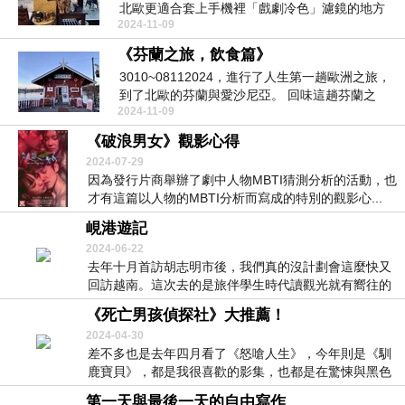
北歐更適合套上手機裡「戲劇冷色」濾鏡的地方
2024-11-09
了。 一切冷...
《芬蘭之旅，飲食篇》
3010~08112024，進行了人生第一趟歐洲之旅，
到了北歐的芬蘭與愛沙尼亞。 回味這趟芬蘭之
2024-11-09
旅...
《破浪男女》觀影心得
2024-07-29
因為發行片商舉辦了劇中人物MBTI猜測分析的活動，也
才有這篇以人物的MBTI分析而寫成的特別的觀影心...
峴港遊記
2024-06-22
去年十月首訪胡志明市後，我們真的沒計劃會這麼快又
回訪越南。這次去的是旅伴學生時代讀觀光就有嚮往的
「峴...
《死亡男孩偵探社》大推薦！
2024-04-30
差不多也是去年四月看了《怒嗆人生》，今年則是《馴
鹿寶貝》，都是我很喜歡的影集，也都是在驚悚與黑色
幽默...
第一天與最後一天的自由寫作