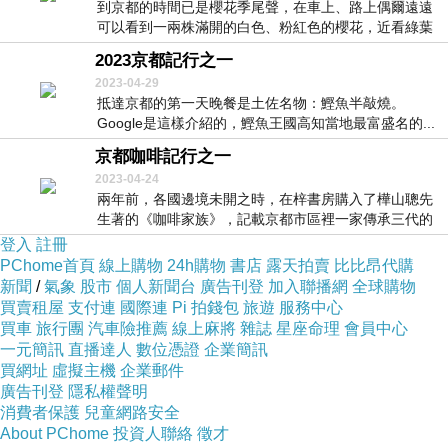
到京都的時間已是櫻花季尾聲，在車上、路上偶爾遠遠
可以看到一兩株滿開的白色、粉紅色的櫻花，近看綠葉
已都...
2023京都記行之一
2023-04-29
抵達京都的第一天晚餐是土佐名物：鰹魚半敲燒。
Google是這樣介紹的，鰹魚王國高知當地最富盛名的...
京都咖啡記行之一
2023-04-24
兩年前，各國邊境未開之時，在梓書房購入了樺山聰先
生著的《咖啡家族》，記載京都市區裡一家傳承三代的
咖啡...
登入
註冊
PChome首頁
線上購物
24h購物
書店
露天拍賣
比比昂代購
新聞
/
氣象
股市
個人新聞台
廣告刊登
加入聯播網
全球購物
買賣租屋
支付連
國際連
Pi 拍錢包
旅遊
服務中心
買車
旅行團
汽車險推薦
線上麻將
雜誌
星座命理
會員中心
一元簡訊
直播達人
數位憑證
企業簡訊
買網址
虛擬主機
企業郵件
廣告刊登
隱私權聲明
消費者保護
兒童網路安全
About PChome
投資人聯絡
徵才