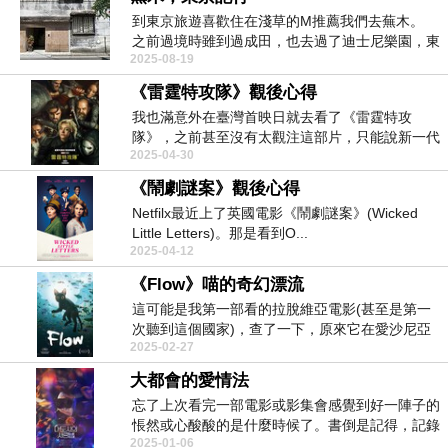
到東京旅遊喜歡住在淺草的M推薦我們去蕪木。
之前過境時雖到過成田，也去過了迪士尼樂園，東
2025-08-19
京之於我們...
《雷霆特攻隊》觀後心得
我也滿意外在臺灣首映日就去看了《雷霆特攻
隊》，之前甚至沒有太觀注這部片，只能說新一代
2025-04-30
吐槽系黑寡婦Fl...
《鬧劇謎案》觀後心得
Netfilx最近上了英國電影《鬧劇謎案》(Wicked
Little Letters)。那是看到O...
2025-04-12
《Flow》喵的奇幻漂流
這可能是我第一部看的拉脫維亞電影(甚至是第一
次聽到這個國家)，查了一下，原來它在愛沙尼亞
2025-02-27
的下方，因此...
大都會的愛情法
忘了上次看完一部電影或影集會感覺到好一陣子的
悵然或心酸酸的是什麼時候了。書倒是記得，記錄
2025-01-06
停在《渺小一...