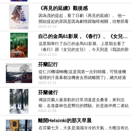
《再見的延續》觀後感
因為茂的提起，看了日劇《再見的延續》。 他一
開始提起的原因是因為劇情跟咖啡相關，但整部看
2024-12-18
完，除了置...
自己的金馬61影展，《春行》、《女兒的女兒》與《我談的那場戀愛》。
這星期舉行了自己的金馬61影展。上星期去看了
《春行》跟《女兒的女兒》，今天則是《我談的那
2024-12-03
場戀愛》。 ...
芬蘭記行
從仁川機場轉機(這是我第一次到韓國，可惜連機
場裡的汗蒸幕都沒機會去用就離開了)，總共經過
2024-11-12
近16小時的...
芬蘭健行
傳說芬蘭人最喜歡的日常消遣是去桑拿，來到北
歐，走進森林也是嚮往的體驗。於是旅伴將二者結
2024-11-09
合，規劃了今天...
離開Helsinki的那天早晨
在芬蘭七天，大多是濕濕冷冷的天氣，大概沒有比