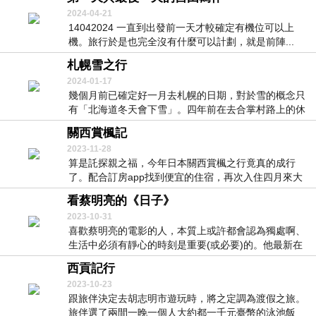
2024-04-21
14042024 一直到出發前一天才較確定有機位可以上
機。旅行於是也完全沒有什麼可以計劃，就是前陣...
札幌雪之行
2024-01-17
幾個月前已確定好一月去札幌的日期，對於雪的概念只
有「北海道冬天會下雪」。四年前在去合掌村路上的休
息站...
關西賞楓記
2023-11-28
算是託探親之福，今年日本關西賞楓之行竟真的成行
了。配合訂房app找到便宜的住宿，再次入住四月來大
阪時...
看蔡明亮的《日子》
2023-10-31
喜歡蔡明亮的電影的人，本質上或許都會認為獨處啊、
生活中必須有靜心的時刻是重要(或必要)的。他最新在
臺...
西貢記行
2023-10-23
跟旅伴決定去胡志明市遊玩時，將之定調為渡假之旅。
旅伴選了兩間一晚一個人大約都一千元臺幣的泳池飯