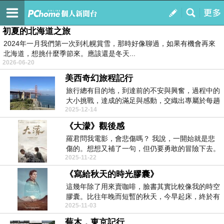
流浪電台
訂閱
我的
初夏的北海道之旅
2024年一月我們第一次到札幌賞雪，那時好像聊過，如果有機會再來
北海道，想挑什麼季節來。應該還是冬天...
2026-06-20
美西奇幻旅程記行
旅行總有目的地，到達前的不安與興奮，過程中的
大小挑戰，達成的滿足與感動，交織出專屬於每趟
2025-12-14
旅程的精彩。...
《大濛》觀後感
羅君問我電影，會悲傷嗎？ 我說，一開始就是悲
傷的。想想又補了一句，但仍要勇敢的冒險下去。
2025-11-22
民國四...
《寫給秋天的時光膠囊》
這幾年除了用來賣咖啡，臉書其實比較像我的時空
膠囊。比往年晚而短暫的秋天，今早起床，終於有
2025-11-03
點涼意讓我在...
蕪木，東京記行