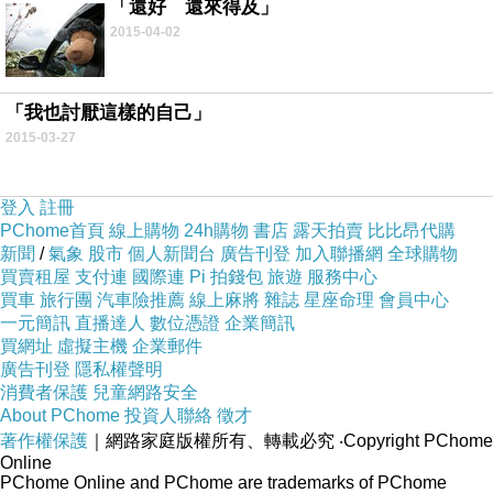
「還好 還來得及」
2015-04-02
.
「我也討厭這樣的自己」
2015-03-27
.
登入
註冊
PChome首頁
線上購物
24h購物
書店
露天拍賣
比比昂代購
新聞
/
氣象
股市
個人新聞台
廣告刊登
加入聯播網
全球購物
買賣租屋
支付連
國際連
Pi 拍錢包
旅遊
服務中心
買車
旅行團
汽車險推薦
線上麻將
雜誌
星座命理
會員中心
一元簡訊
直播達人
數位憑證
企業簡訊
買網址
虛擬主機
企業郵件
廣告刊登
隱私權聲明
消費者保護
兒童網路安全
About PChome
投資人聯絡
徵才
著作權保護
｜網路家庭版權所有、轉載必究
‧Copyright PChome
Online
PChome Online and PChome are trademarks of PChome