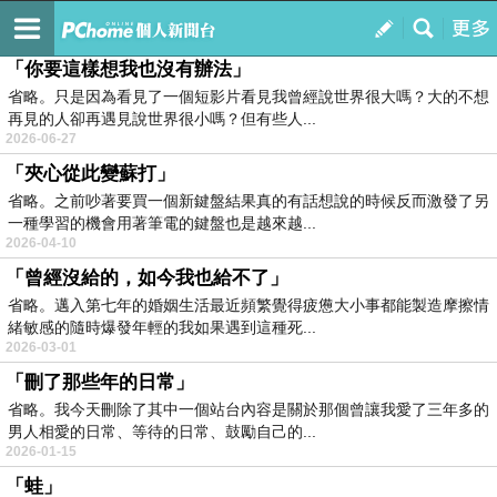
～＊藍色海岸線＊～
訂閱
我的
「你要這樣想我也沒有辦法」
省略。只是因為看見了一個短影片看見我曾經說世界很大嗎？大的不想
再見的人卻再遇見說世界很小嗎？但有些人...
2026-06-27
「夾心從此變蘇打」
省略。之前吵著要買一個新鍵盤結果真的有話想說的時候反而激發了另
一種學習的機會用著筆電的鍵盤也是越來越...
2026-04-10
「曾經沒給的，如今我也給不了」
省略。邁入第七年的婚姻生活最近頻繁覺得疲憊大小事都能製造摩擦情
緒敏感的隨時爆發年輕的我如果遇到這種死...
2026-03-01
「刪了那些年的日常」
省略。我今天刪除了其中一個站台內容是關於那個曾讓我愛了三年多的
男人相愛的日常、等待的日常、鼓勵自己的...
2026-01-15
「蛙」