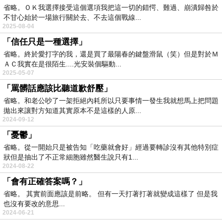
省略。ＯＫ我選擇接受這個選項我把這一切的錯愕、難過、崩潰歸咎於
不甘心始於一場旅行關於去、不去這個戰線...
2025-08-04
「信任只是一種選擇」
省略。終於愛打字的我，還是買了最陽春的鍵盤滑鼠（笑）但是對於Ｍ
ＡＣ我實在是很陌生....光安裝個驅動...
2025-05-07
「罵髒話應該比聽道歉舒壓」
省略。和老公吵了一架拒絕內耗所以只要事情一發生我就想馬上把問題
拋出來讓對方知道其實原本不是這樣的人原...
2024-09-12
「憂鬱」
省略。從一開始只是被告知「吃藥就會好」經過要轉診沒有其他特別症
狀但是抽出了不正常細胞雖然醫生說只有1...
2024-08-22
「會有正確答案嗎？」
省略。 其實前面應該是前略。 但有一天打著打著就變成這樣了 但是我
也沒有要改的意思...
2024-06-21