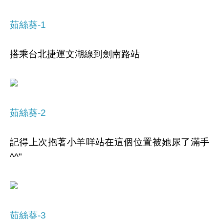
茹絲葵-1
搭乘台北捷運文湖線到劍南路站
茹絲葵-2
記得上次抱著小羊咩站在這個位置被她尿了滿手
^^"
茹絲葵-3