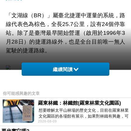
「文湖線（BR）」屬臺北捷運中運量的系統，路
線代表色為棕色，全長25.7公里，設有24個停靠
站。除了是臺灣最早開始營運（啟用於1996年3
月28日）的捷運路線外，也是全台目前唯一無人
駕駛的捷運路線。
繼續閱讀
茹絲葵-4
你可能感興趣的文章
【劍南路站】為台北捷運文湖線（內湖線）與計
羅東林鐵：林鐵館(羅東林業文化園區)
想要瞭解太平山林場的歷史文化，目前在羅東林業
畫中的環狀線之交會車站。車站位於北安路上、
文化園區的各場館有展示，如果對林鐵有興趣，可
敬業三路口西側，共有三個出入口，可連結美麗
2026-08-09
以到林鐵館。 這裡展示從山下
華百樂園、家樂福與愛買等購物商場，亦可通往