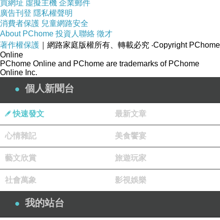
買網址
虛擬主機
企業郵件
廣告刊登
隱私權聲明
消費者保護
兒童網路安全
由名廚江挀誠開設，有「全台最難訂位餐廳」之
About PChome
投資人聯絡
徵才
稱的【RAW】就在赫士盟大樓一樓。【RAW】
著作權保護
｜網路家庭版權所有、轉載必究
‧Copyright PChome
Online
成立之初，江振誠把它定位為新台灣味的餐廳，
PChome Online and PChome are trademarks of PChome
用台灣在地的食材，做出最能代表台灣的味道，
Online Inc.
並且讓大家可以看到。
個人新聞台
快速發文
最新文章
心情雜記
美食饗宴
茹絲葵-7
藝文欣賞
旅遊玩家
赫士盟大樓二樓是老字號的美式餐廳【Chili’s】
社會萬象
影視娛樂
以及來自日本的豚骨拉麵品牌【Nagi】；三樓進
我的站台
駐大名鼎鼎的【茹絲葵經典牛排館（Ruth’s
Chris Steak House）】，至於四樓則為赫士盟