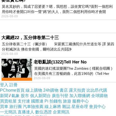
要坐實它嗎?
薇閣精品旅館和維多麗亞酒店。
莫名其妙的，我成了惡婆婆？嗯，我想想，該坐實它嗎?面對一個想利
用你時才會開口叫你一聲“媽"的大人，面對二個想利用你時才會開
2026-08-09
茹絲葵-5
大藏經22，五分律卷第二十三
五分律卷第二十三（彌沙塞） 宋罽賓三藏佛陀什共竺道生等 譯 第四
分初滅諍法 佛在舍衛國，爾時諸比丘共鬪諍
最近大直美麗華周遭一家家的餐廳接連進駐，不
2026-08-09
過有兩棟大樓就包辦了八間，包括日式拉麵、懷
老歌亂談(1322)Tell Her No
石料理、新台菜餐廳、美式牛排館，其中一家還
英國的迷幻搖滾樂團The Zombies ( 殭屍合唱團 )
在美國共有三首暢銷曲，此首1965的《Tell Her
有「全台最難訂位餐廳」之稱號，這兩棟大樓分
2026-08-09
No》即為其中之一，在告示牌百大單曲
別是赫士盟以及相鄰的EAT-T大樓。
登入
註冊
PChome首頁
線上購物
24h購物
書店
露天拍賣
比比昂代購
新聞
/
氣象
股市
個人新聞台
廣告刊登
加入聯播網
全球購物
買賣租屋
支付連
國際連
Pi 拍錢包
旅遊
服務中心
買車
旅行團
汽車險推薦
線上麻將
雜誌
星座命理
會員中心
一元簡訊
直播達人
數位憑證
企業簡訊
茹絲葵-6