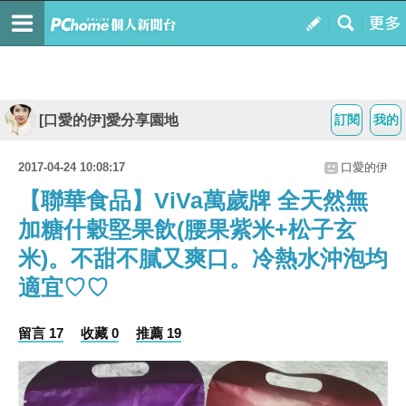
[口愛的伊]愛分享園地
訂閱
我的
2017-04-24 10:08:17
口愛的伊
【聯華食品】ViVa萬歲牌 全天然無
加糖什穀堅果飲(腰果紫米+松子玄
米)。不甜不膩又爽口。冷熱水沖泡均
適宜♡♡
留言 17
收藏 0
推薦 19