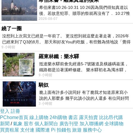
希伯來書 - 離棄真道的後果
希伯來書10:26-10:31 10:26因為我們得知真道以
後、若故意犯罪、贖罪的祭就再沒有了． 10:27惟
2026-08-07
有戰懼等候審判和那燒滅眾敵人的烈火
繞了一圈
精選優質穀物整粒研磨，食材通通看得懂；
沒想到上次寫文已經是一年前了。 更沒想到就這麼走著走著，2026年
無香精
/
香料、無防腐劑、無色素、無奶精，
已經來到了Q3的8月。 那天和好友You約吃飯，有些難為情地說「覺得
亦無人工甘味劑、無增稠劑、
100%
無化學添加
9 小時前
羅東林鐵：樂水驛
物，
抵達樂水驛前會先經過5-7號隧道及橫越碼崙溪，
無加糖配方，喝的到營養且更清爽。
鐵路都是沿著溪畔修建。 樂水驛初名為濁水驛，
9 小時前
但因與臺鐵集集線車站同名，於1953
騎奴
脆上面有許多小說同好 有了脆我才知道原來寫小
說的人那麼多 幾乎比讀小說的人還多 有位同好問
3 小時前
了一個問題 她說為什麼高中文學獎的
登入
註冊
PChome首頁
線上購物
24h購物
書店
露天拍賣
比比昂代購
新聞
/
氣象
股市
個人新聞台
廣告刊登
加入聯播網
全球購物
買賣租屋
支付連
國際連
Pi 拍錢包
旅遊
服務中心