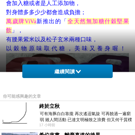
會加入糖或者是人工添加物，
對身體多多少少都會造成負擔；
萬歲牌
ViVa
新推出的「
全天然無加糖什穀堅果
飲
」，
有腰果紫米以及松子玄米兩種口味，
以穀物原味取代糖，美味又養身喔！
繼續閱讀
你可能感興趣的文章
終於立秋
可有海豚白白靠攏 再次遙迢氣旋 可再饒過一遍窮
弱 雖人間活動 已達文明極致之浪費 但又何干質樸
17 小時前
者 只能白白陪葬