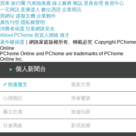
買車
旅行團
汽車險推薦
線上麻將
雜誌
星座命理
會員中心
一元簡訊
直播達人
數位憑證
企業簡訊
買網址
虛擬主機
企業郵件
廣告刊登
隱私權聲明
堅果富含不飽和脂肪酸與微量元素，
消費者保護
兒童網路安全
包裝上印有營養標示與熱量對照表，
About PChome
投資人聯絡
徵才
能清楚掌握自己卡路里的攝取量。
著作權保護
｜網路家庭版權所有、轉載必究
‧Copyright PChome
Online
PChome Online and PChome are trademarks of PChome
Online Inc.
個人新聞台
快速發文
最新文章
心情雜記
美食饗宴
藝文欣賞
旅遊玩家
社會萬象
影視娛樂