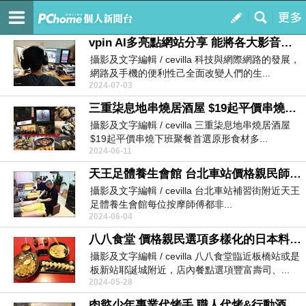
Cevilla趴趴Go
訂閱
我的
vpin AI多亮點網站分享 能將各大影音平台匯集並減少找影片時間的影音筆記本
攝影及文字編輯 / cevilla 科技與網際網路的發展，
網路及手機的便利性己全面改變人們的生...
2024-07-03
三重柒息地串燒居酒屋 $19起平價串燒居酒屋 串燒食材種類多樣化高達50多種十年烤肉神醬助威下班聚餐首選店家
攝影及文字編輯 / cevilla 三重柒息地串燒居酒屋
$19起平價串燒下班聚餐首選原形食材多...
2024-06-11
天王足體養生會館 台北車站價格親民師傅技術精鍊結合中醫穴道按摩的足體養生館
攝影及文字編輯 / cevilla 台北車站補習街附近天王
足體養生會館每位按摩師傅都非...
2024-06-04
八八食堂 價格親民選項多樣化的日本料理店
攝影及文字編輯 / cevilla 八八食堂臨近板橋站或是
板新站耶誕城附近，店內餐點選項豐富壽司、...
2024-05-28
肉慾少年專業代烤手 職人代烤&行動酒吧 歡樂烤肉派對