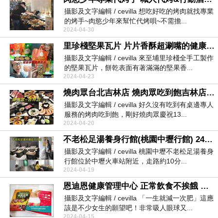
攝影及文字編輯 / cevilla 想吃好吃的烤肉就找專業
的烤手~肉慾少年來幫忙代烤唄~不需擔...
2024-04-30
里珍棧堅果瓦片 片片香酥超涮嘴的健康團購零食
攝影及文字編輯 / cevilla 來至埔里珍棧全手工製作
的堅果瓦片，餅乾表面有著滿滿的堅果香...
2024-04-23
燒肉眾台北吉林店 燒肉眾吃到飽吉林店 燒肉眾13周年慶＋50元銅板價升級＋生日號碼對對碰
攝影及文字編輯 / cevilla 好久沒有吃到有桌邊專人
服務的烤肉吃到飽，剛好燒肉眾慶祝13...
2024-04-20
不老松足湯養身行館(桃園中壢行館) 24小時營業 日式禪風養身館
攝影及文字編輯 / cevilla 桃園中壢不老松足湯養身
行館位於中壢火車站附近，走路約10分...
2024-04-19
恩迪恩健康管理中心 正常飲食不挨餓 一生就減一次肥
攝影及文字編輯 / cevilla 「一生就減一次肥」這應
該是不少女生的願望吧！非常吸人眼球又...
2024-04-15