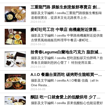
三重龍門路 膜飯生創意飯餅專賣店 創意肉夾膜&花椰菜米炒飯
攝影及文字編輯 / cevilla ​三重龍門路饃飯生餐點味
道都很實在，從原本文化北路夜市上分...
2024-04-14
麥町吐司工坊 中華店 南機廠附近懷舊系早午餐店 旗艦店好拍照
攝影及文字編輯 / cevilla 中華路南機廠附近提供復
古懷舊風格鐵板煎料理早午餐店~麥町吐...
2024-04-13
拾青春Legume白蘭地生巧克力 脂肪減量熱量降低可安心吃的低脂生巧克力
攝影及文字編輯 / cevilla 想吃甜點卻又怕胖嗎？拾
青春主廚聽到您的心聲了！ 特別使用豆腐...
2024-04-10
A.I.O 餐廳台菜西吃 碳烤野生龍蝦買一送一 免費加inline會員再加送一隻野生龍蝦
攝影及文字編輯 / cevilla A.I.O餐廳 信義（all In
One Resta...
2024-04-09
酮話 吃一口就會愛上的低醣烘培 少了精緻加工糖與香精蛋糕變得更健康
​ 攝影及文字編輯 / cevilla 原來低醣點心也能這麼好