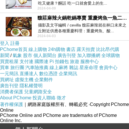
吃又健康？酮話 吃一口就會愛上的生...
2024-04-09
馥莊麻辣火鍋乾鍋專賣 重慶烤魚一魚二吃 乾鍋+火鍋
攝影及文字編輯 / cevilla 馥莊麻辣就在林口未來之
丘附近供應各種重慶料理：重慶烤魚、酸...
2024-04-03
登入
註冊
PChome首頁
線上購物
24h購物
書店
露天拍賣
比比昂代購
新聞
/
氣象
股市
個人新聞台
廣告刊登
加入聯播網
全球購物
買賣租屋
支付連
國際連
Pi 拍錢包
旅遊
服務中心
買車
旅行團
汽車險推薦
線上麻將
雜誌
星座命理
會員中心
一元簡訊
直播達人
數位憑證
企業簡訊
買網址
虛擬主機
企業郵件
廣告刊登
隱私權聲明
消費者保護
兒童網路安全
About PChome
投資人聯絡
徵才
著作權保護
｜網路家庭版權所有、轉載必究
‧Copyright PChome
Online
PChome Online and PChome are trademarks of PChome
Online Inc.