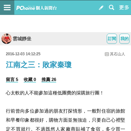
雲城靜坐
訂閱
我的
2016-12-03 14:12:25
其石山人
江南之三：敗家秦瓊
留言 5
收藏 0
推薦 26
心太軟的人不能參加這種低團費的採購旅行團！
行前
曾
向多位參加過的朋友打探情形，一般對住宿的旅館
和早餐印象都很好，購物方面並無強迫，只要自己心裡堅
定不買就行。不過既然人家廠商貼補了食宿，多少買一