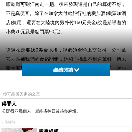
順道還可到江南走一趟。後來發現這是自己的算術不好，
不是真便宜。除了在加拿大付給旅行社的機加酒(機票加酒
店)費用，還要在大陸境內另外付
160元美金(說是給
導遊的
小費70元及景點門票90元)。
導遊收走那160美金以後，說必須全額上交公司，公司拿
它去貼補我們的食宿開銷，她和司機拿不到這筆錢，所以
要大家另外再給她及司機小費；因此我們又多付了一次小
繼續閱讀
費。
你可能感興趣的文章
團裡大多是由澳洲來的，他們付給旅行社的錢比我們少
得罪人
250元(澳元和加幣的
幣值
差不多)，當然澳洲到大陸的航程
公開得罪幾個人，就能省掉日後很多麻煩。
較短，機票價格比較低是合理的。但加上他們不必交那
8 小時前
160元美金，總計的價差超過一萬台幣。
靈魂相願