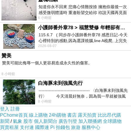
知道你永不回來 悲痛心情難按捺 擁抱你最後一次
而對我們這些由加拿大去的人來說，既然需要另給小費，
感受微弱體溫時 重逢盼望交給祢 祢說天國再見面
那麼原先說好的160元美金等於就是團費的一部份。這筆
6 小時前
此刻忍淚說別離 他日靈魂再
錢加上原來繳交的費用
，金額已經超過航空公司有時推出
小護師番外章78 > 福慧雙修 年輕卻有個老靈魂 ㄑ金剛經〉podcast
115.6.7 ( 同步存小護師番外章78 感恩日記-今天
的回台特惠機票了。
心裡特別的感動,因為選課燒腦,line A梳爬, 上完失
2026-08-07
智課的她,特來傾
贊美
贊美可能比侮辱一個人更容易造成永久性的傷害。
8 小時前
白海豚未到強風先行
----------------------------------- 〈白海豚未到強風先
行〉 今天清晨好無奈，因為我一早就被強風
8 小時前
登入
註冊
PChome首頁
線上購物
24h購物
書店
露天拍賣
比比昂代購
新聞
/
氣象
股市
個人新聞台
廣告刊登
加入聯播網
全球購物
從金雞湖對望霧霾中的蘇州市中心。
買賣租屋
支付連
國際連
Pi 拍錢包
旅遊
服務中心