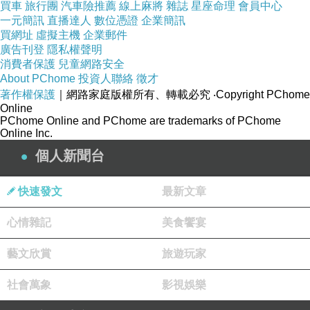
買車
旅行團
汽車險推薦
線上麻將
雜誌
星座命理
會員中心
一元簡訊
直播達人
數位憑證
企業簡訊
我們原來好心的幫那些贊助廠商推算，大概一團人需要購
買網址
虛擬主機
企業郵件
買多少錢，才夠人家的成本。不願意讓人家虧本，本來就
廣告刊登
隱私權聲明
消費者保護
兒童網路安全
願意買些東西，沒有完全不買的打算。再加上導遊和地陪
About PChome
投資人聯絡
徵才
們都能說善道、口粲蓮花，鼓動大家的好心。於是這也
著作權保護
｜網路家庭版權所有、轉載必究
‧Copyright PChome
Online
買，那也買，雖然買的都不多，但還是把帶去的錢都花完
PChome Online and PChome are trademarks of PChome
Online Inc.
了。
個人新聞台
快速發文
最新文章
心情雜記
美食饗宴
藝文欣賞
旅遊玩家
社會萬象
影視娛樂