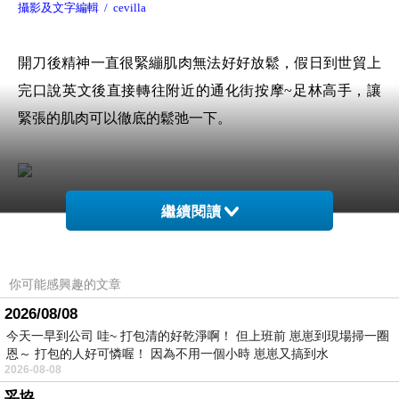
攝影及文字編輯 / cevilla
開刀後精神一直很緊繃肌肉無法好好放鬆，假日到世貿上
完口說英文後直接轉往附近的
通化街按摩
~
足林高手
，讓
緊張的肌肉可以徹底的鬆弛一下。
繼續閱讀
足林高手
的價目表就擺在門口非常顯眼有公定的價位，不
怕進去後被坑殺亂開價。 一整片的透明大玻璃窗明幾淨讓
人覺得很安全，這對女生來說很重要，雖然都已是天聽之
你可能感興趣的文章
年獨自進門還是會怕咩XD。
2026/08/08
今天一早到公司 哇~ 打包清的好乾淨啊！ 但上班前 崽崽到現場掃一圈
恩～ 打包的人好可憐喔！ 因為不用一個小時 崽崽又搞到水
2026-08-08
妥協