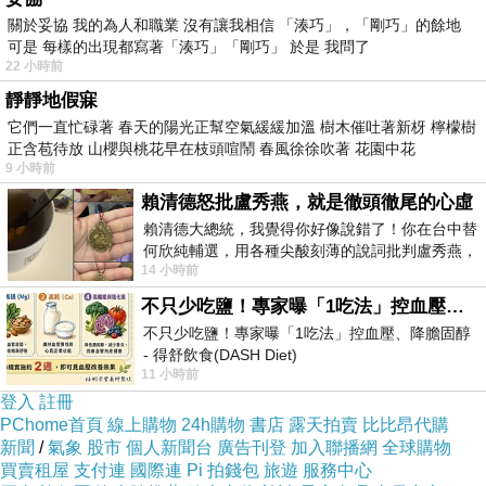
關於妥協 我的為人和職業 沒有讓我相信 「湊巧」，「剛巧」的餘地
可是 每樣的出現都寫著「湊巧」「剛巧」 於是 我問了
22 小時前
靜靜地假寐
它們一直忙碌著 春天的陽光正幫空氣緩緩加溫 樹木催吐著新枒 檸檬樹
正含苞待放 山櫻與桃花早在枝頭喧鬧 春風徐徐吹著 花園中花
9 小時前
賴清德怒批盧秀燕，就是徹頭徹尾的心虛
賴清德大總統，我覺得你好像說錯了！你在台中替
何欣純輔選，用各種尖酸刻薄的說詞批判盧秀燕，
14 小時前
罵她施政滿意度輸給陳其邁，甚至還說盧
不只少吃鹽！專家曝「1吃法」控血壓、降膽固醇 - 得舒飲食(DASH Diet)
不只少吃鹽！專家曝「1吃法」控血壓、降膽固醇
當天的體驗是腳底按摩40分+身體按摩30分$800
- 得舒飲食(DASH Diet)
11 小時前
https://www.facebook.com/dietitiansophia/posts/p
登入
註冊
PChome首頁
線上購物
24h購物
書店
露天拍賣
比比昂代購
入館後工作人員會協助引導 換輕鬆的拖鞋，之後工作人員
新聞
/
氣象
股市
個人新聞台
廣告刊登
加入聯播網
全球購物
買賣租屋
會幫忙把鞋子放到鞋櫃裡。
支付連
國際連
Pi 拍錢包
旅遊
服務中心