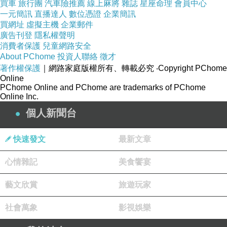
買車
旅行團
汽車險推薦
線上麻將
雜誌
星座命理
會員中心
一元簡訊
直播達人
數位憑證
企業簡訊
買網址
虛擬主機
企業郵件
廣告刊登
隱私權聲明
消費者保護
兒童網路安全
About PChome
投資人聯絡
徵才
著作權保護
｜網路家庭版權所有、轉載必究
‧Copyright PChome
Online
PChome Online and PChome are trademarks of PChome
Online Inc.
個人新聞台
快速發文
最新文章
心情雜記
美食饗宴
空間很大一整棟樓都是按摩中心，門口有諾大的簽名牆，
藝文欣賞
旅遊玩家
每層樓玄關處會擺放書報雜誌可供閱讀。
社會萬象
影視娛樂