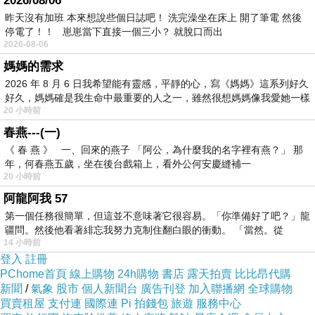
2026/08/06
昨天沒有加班 本來想說些個日誌吧！ 洗完澡坐在床上 開了筆電 然後
停電了！！ 崽崽當下直接一個三小？ 就脫口而出
2026-08-06
媽媽的需求
2026 年 8 月 6 日我希望能有靈感，平靜的心，寫《媽媽》這系列好久
好久，媽媽確是我生命中最重要的人之一，雖然很想媽媽像我愛她一樣
20 小時前
春燕---(一)
《 春 燕 》 一、回來的燕子 「阿公，為什麼我的名字裡有燕？」 那
年，何春燕五歲，坐在後台戲箱上，看外公何安慶縫補一
20 小時前
阿龍阿我 57
第一個任務很簡單，但這並不意味著它很容易。「你準備好了吧？」龍
疆問。然後他看著緋忘我努力克制住翻白眼的衝動。 「當然。從
14 小時前
最近Pokemon-Go剛開放台灣區下載不
登入
註冊
PChome首頁
線上購物
24h購物
書店
露天拍賣
比比昂代購
少人瘋玩，要前往用餐時經過林森公園
新聞
/
氣象
股市
個人新聞台
廣告刊登
加入聯播網
全球購物
買賣租屋
支付連
國際連
Pi 拍錢包
旅遊
服務中心
附近，公園內聚集不少抓怪的玩家，遠