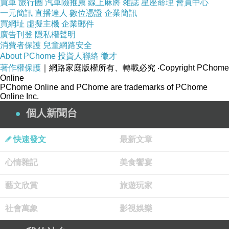
買車
旅行團
汽車險推薦
線上麻將
雜誌
星座命理
會員中心
遠看真的很像喪屍XD，個人對電玩遊
一元簡訊
直播達人
數位憑證
企業簡訊
買網址
虛擬主機
企業郵件
戲較冷感不太有興趣所以手機內也沒什
廣告刊登
隱私權聲明
麼遊戲app，但也不會禁止小孩玩只要
消費者保護
兒童網路安全
About PChome
投資人聯絡
徵才
不要玩物喪志就可以，很多人禁止小孩
著作權保護
｜網路家庭版權所有、轉載必究
‧Copyright PChome
接觸電腦但卻可以使用手機，卻不知道
Online
PChome Online and PChome are trademarks of PChome
手機上遊戲也一堆啊！只是玩歸玩該做
Online Inc.
的事還是要完成就沒有問題，不要完到
個人新聞台
自己該做的事都忘了就可以。
快速發文
最新文章
心情雜記
美食饗宴
藝文欣賞
旅遊玩家
社會萬象
影視娛樂