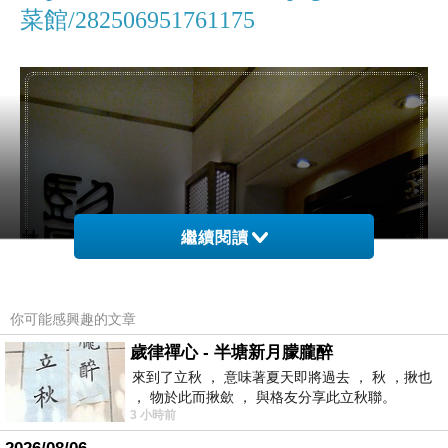
菜館/282506951761175
繼續閱讀
你可能感興趣的文章
歲律禪心 - 半塘新月朦朧醉
來到了立秋 ， 意味著夏天即將過去 ， 秋 ，揪也
， 物於此而揪歛 ， 與格友分享此立秋聯。
3 小時前