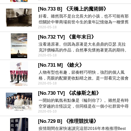
[No.733 B] 《天橋上的魔術師》
好看。雖然我不是台北長大的小孩，也不可能有那
些關於中華商場前世今生的童年記憶做為一種懷舊
2020-05-18
式的追尋，但...
[No.732 TV] 《童年末日》
沒看過原著。但因為原著是大名鼎鼎的亞瑟.克拉
克評價極高的作品，自然事先懷抱著更高的期待。
2020-05-18
前段有那種大...
[No.731 M] 《鎗火》
人物有型也有趣，節奏輕巧明快，強烈的個人風
格，亮眼的配樂更收點晴之效。是一部看完之後會
2020-05-18
讓人回味再三的...
[No.730 TV] 《忒修斯之船》
一開始的氣氛有點像是《輪到你了》。雖然是有時
空穿越的古怪設定，但同樣是在一個小社群當中尋
2020-05-10
找真兇，同樣...
[No.729 B] 《推理競技場》
疫情期間在家快速讀完這部2016年本格推理Best