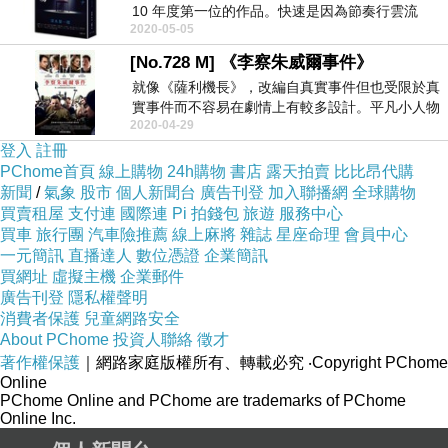
10 年度第一位的作品。快速是因為節奏行雲流
2020-05-05
水，...
[No.728 M] 《李察朱威爾事件》
就像《薩利機長》，改編自真實事件但也受限於真
實事件而不容易在劇情上有較多設計。平凡小人物
2020-04-29
做出拯救無數...
登入
註冊
PChome首頁
線上購物
24h購物
書店
露天拍賣
比比昂代購
新聞
/
氣象
股市
個人新聞台
廣告刊登
加入聯播網
全球購物
買賣租屋
支付連
國際連
Pi 拍錢包
旅遊
服務中心
買車
旅行團
汽車險推薦
線上麻將
雜誌
星座命理
會員中心
一元簡訊
直播達人
數位憑證
企業簡訊
買網址
虛擬主機
企業郵件
廣告刊登
隱私權聲明
消費者保護
兒童網路安全
About PChome
投資人聯絡
徵才
著作權保護
｜網路家庭版權所有、轉載必究
‧Copyright PChome
Online
PChome Online and PChome are trademarks of PChome
Online Inc.