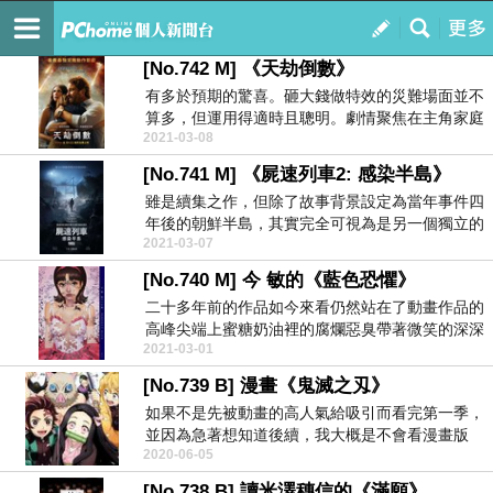
藍色小門
訂閱
我的
[No.742 M] 《天劫倒數》
有多於預期的驚喜。砸大錢做特效的災難場面並不
算多，但運用得適時且聰明。劇情聚焦在主角家庭
2021-03-08
間的緊密牽絆...
[No.741 M] 《屍速列車2: 感染半島》
雖是續集之作，但除了故事背景設定為當年事件四
年後的朝鮮半島，其實完全可視為是另一個獨立的
2021-03-07
故事。無論如...
[No.740 M] 今 敏的《藍色恐懼》
二十多年前的作品如今來看仍然站在了動畫作品的
高峰尖端上蜜糖奶油裡的腐爛惡臭帶著微笑的深深
2021-03-01
殺意陰鬱驚悚...
[No.739 B] 漫畫《鬼滅之刄》
如果不是先被動畫的高人氣給吸引而看完第一季，
並因為急著想知道後續，我大概是不會看漫畫版
2020-06-05
的。前段的劇情...
[No.738 B] 讀米澤穗信的《滿願》