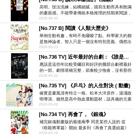
高明。技法洗練，結構細膩，描寫生動而具有飽滿
的畫面感。不能帶著傳統本格推理的預期來閱讀，
2020-06-03
更像是佈局縝...
[No.737 B] 閱讀《人類大歷史》
舉例生動有趣，有時不免囉唆了點。科學家大約都
是無神論者。智人只是一個沒有特別意義、偶然出
2020-05-23
現存在於地球...
[No.736 TV] 近年最好的台劇：《誰是被害者》
應該是這些年比較受矚目和好評的幾部台劇裡最好
的一部。劇情堪稱完整，節奏較少拖沓，沒有那些
2020-05-22
刻意賣弄的本...
[No.735 TV] 《乒乓》的人生對決 ( 動畫)
確實是畫風清奇特立一格。松本大洋原作，湯淺政
明導演。雖然是高中熱血運動題材，該具備的元素
2020-05-20
也都不缺：天...
[No.734 TV] 再會了，《銀魂》
補完銀魂動畫版的最後兩季 同意某些人說的 從
《暗殺將軍篇》開始 最多到《再會了真選組篇》
2020-05-18
眼看都是要...