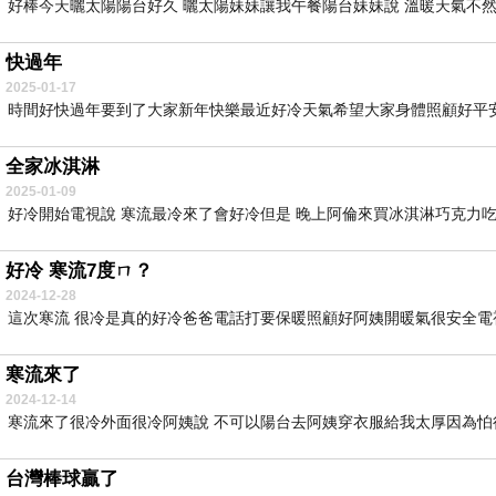
好棒今天曬太陽陽台好久 曬太陽妹妹讓我午餐陽台妹妹說 溫暖天氣不然很
快過年
2025-01-17
時間好快過年要到了大家新年快樂最近好冷天氣希望大家身體照顧好平安
全家冰淇淋
2025-01-09
好冷開始電視說 寒流最冷來了會好冷但是 晚上阿倫來買冰淇淋巧克力吃偷
好冷 寒流7度ㄇ？
2024-12-28
這次寒流 很冷是真的好冷爸爸電話打要保暖照顧好阿姨開暖氣很安全電視說 
寒流來了
2024-12-14
寒流來了很冷外面很冷阿姨說 不可以陽台去阿姨穿衣服給我太厚因為怕很
台灣棒球贏了