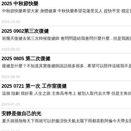
2025 中秋節快樂
中秋節快樂希望大家 身體健康 中秋快樂希望花蓮受災人 趕快平安 穩定日
2025-10-03
2025 0902第三次復健
前幾天復健去第三次時候復健師 會問問題給我會問什麼什麼...但是我困擾
2025-09-02
2025 0805 第二次復健
復健是什麼？不知道其實復健師說話很多很多...希望可以陪伴這樣我不是
2025-08-06
2025 0721 第一次 工作室復健
這個 陸劇 很好看 人生之路 主角高考考上 被別人取代去大學 但是主角自
2025-07-21
安靜是做自己的光
夏天就很熱每天下雨就可以舒服涼快天氣太陽下雨都喜歡阿倫今天帶去我