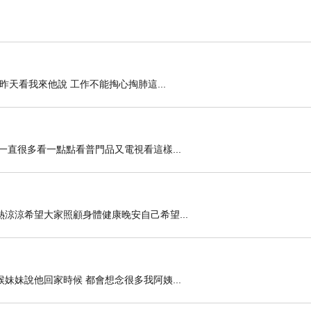
天看我來他說 工作不能掏心掏肺這...
直很多看一點點看普門品又電視看這樣...
涼涼希望大家照顧身體健康晚安自己希望...
妹說他回家時候 都會想念很多我阿姨...