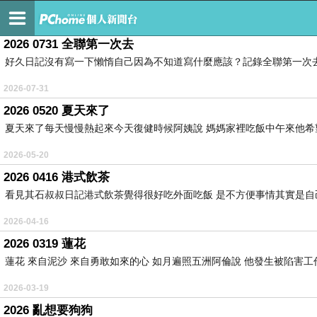
2013 生命路，自己走
2026 0731 全聯第一次去
好久日記沒有寫一下懶惰自己因為不知道寫什麼應該？記錄全聯第一次去
2026-07-31
2026 0520 夏天來了
夏天來了每天慢慢熱起來今天復健時候阿姨說 媽媽家裡吃飯中午來他希望
2026-05-20
2026 0416 港式飲茶
看見其石叔叔日記港式飲茶覺得很好吃外面吃飯 是不方便事情其實是自己
2026-04-16
2026 0319 蓮花
蓮花 來自泥沙 來自勇敢如來的心 如月遍照五洲阿倫說 他發生被陷害工
2026-03-19
2026 亂想要狗狗