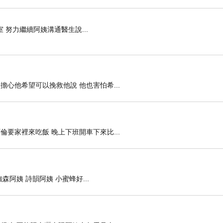
室 努力繼續阿姨溝通醫生說...
心他希望可以挽救他說 他也害怕希...
要家裡來吃飯 晚上下班開車下來比...
森阿姨 詩韻阿姨 小蜜蜂好...