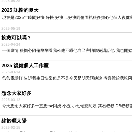
2025-05-28
2025 認輸的夏天
現在是2025年時間好快 好快 好快....好快阿倫固執很多擔心他個人復健
2025-05-19
挽救可以嗎？
2025-04-24
一個事情 很擔心阿倫剛剛看我來他不乖他自己害怕聽完講話他 我也開始擔
2025 復健個人工作室
2025-03-14
爸爸電話打 告訴我生日快樂但是不是今天是明天阿姨說 煮喜歡給我吃阿倫
想念大家好多
2025-03-12
今天想念大家好多一直想tpc阿姨 小五 小七傾聽阿姨 其石叔叔 DB叔叔強
終於曬太陽
2025-02-15