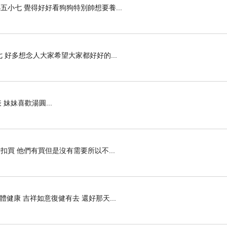
小七 覺得好好看狗狗特別帥想要養...
 好多想念人大家希望大家都好好的...
妹妹喜歡湯圓...
扣買 他們有買但是沒有需要所以不...
健康 吉祥如意復健有去 還好那天...