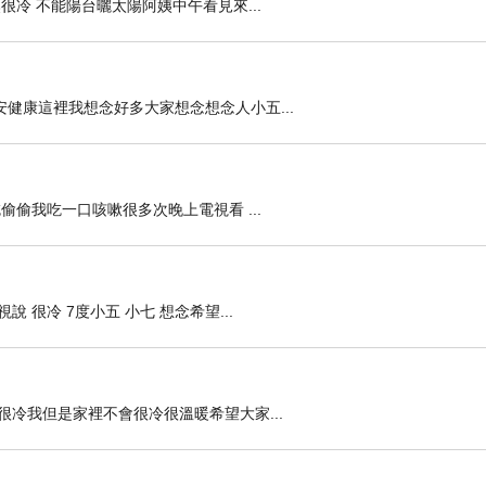
冷 不能陽台曬太陽阿姨中午看見來...
健康這裡我想念好多大家想念想念人小五...
偷我吃一口咳嗽很多次晚上電視看 ...
很冷 7度小五 小七 想念希望...
冷我但是家裡不會很冷很溫暖希望大家...