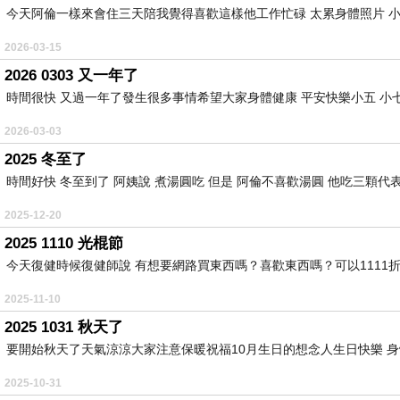
今天阿倫一樣來會住三天陪我覺得喜歡這樣他工作忙碌 太累身體照片 小五
2026-03-15
2026 0303 又一年了
時間很快 又過一年了發生很多事情希望大家身體健康 平安快樂小五 小七
2026-03-03
2025 冬至了
時間好快 冬至到了 阿姨說 煮湯圓吃 但是 阿倫不喜歡湯圓 他吃三顆代表 
2025-12-20
2025 1110 光棍節
今天復健時候復健師說 有想要網路買東西嗎？喜歡東西嗎？可以1111折
2025-11-10
2025 1031 秋天了
要開始秋天了天氣涼涼大家注意保暖祝福10月生日的想念人生日快樂 身體
2025-10-31