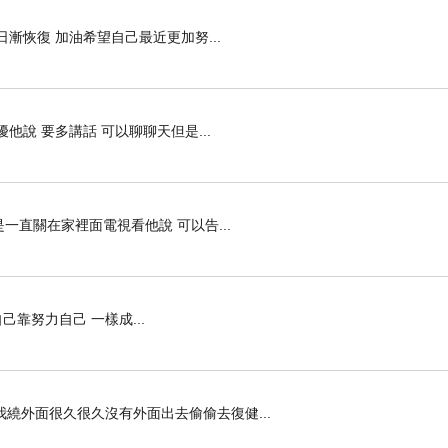
漸恢復 加油希望自己最近更加努...
他說 要多講話 可以聊聊天但是...
一直關在家裡面電視看他說 可以告...
己靠努力自己 一樣成...
繞外面很久很久沒有外面出去偷偷去復健...