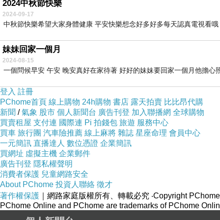
2024中秋節快樂
2024-09-17
中秋節快樂希望大家身體健康 平安快樂想念好多好多每天認真電視看哦
妹妹回家一個月
2024-08-15
一個問候早安 午安 晚安真好在家待著 好好的妹妹要回家一個月他擔心照
登入
註冊
PChome首頁
線上購物
24h購物
書店
露天拍賣
比比昂代購
新聞
/
氣象
股市
個人新聞台
廣告刊登
加入聯播網
全球購物
買賣租屋
支付連
國際連
Pi 拍錢包
旅遊
服務中心
買車
旅行團
汽車險推薦
線上麻將
雜誌
星座命理
會員中心
一元簡訊
直播達人
數位憑證
企業簡訊
買網址
虛擬主機
企業郵件
廣告刊登
隱私權聲明
消費者保護
兒童網路安全
About PChome
投資人聯絡
徵才
著作權保護
｜網路家庭版權所有、轉載必究
‧Copyright PChome
PChome Online and PChome are trademarks of PChome Online