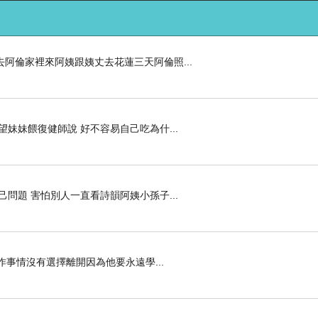
阿倫家裡來阿姨跟姨丈去花蓮三天阿倫照...
妹妹餵復健師說 好不容易自己吃為什...
問題 害怕別人一直看詩韻阿姨小孫子...
作事情沒有選擇離開因為他要永遠學...