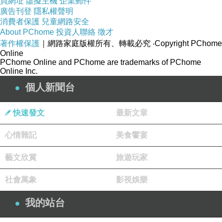
買網址
虛擬主機
企業郵件
廣告刊登
隱私權聲明
消費者保護
兒童網路安全
About PChome
投資人聯絡
徵才
著作權保護
｜網路家庭版權所有、轉載必究
‧Copyright PChome
Online
PChome Online and PChome are trademarks of PChome
Online Inc.
個人新聞台
快速發文
最新文章
心情雜記
美食饗宴
藝文欣賞
旅遊玩家
社會萬象
影視娛樂
我的站台