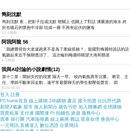
雋刻沈默
雋刻沈默 夜，把影子拉成沈默 燈關上 也關上了對話 沸騰過的海水 終
於在礁石的懷抱中冷卻 结成一層 不再有起伏的鹽海
23 小時前
阿我阿龍 56
「我總覺得你大老遠跑來不是為了牽線搭橋？」龍疆對梅麗特說話的語
氣聽起來近乎無聊透頂了。 這次輪到梅麗特眺望大海和懸崖
4 小時前
我與AI討論的小說劇情(12)
第十二章：開始失控的現實 隔天一早。 校內氣氛異常沉重。 教官、主
任、導師不斷來回走動，連平常最愛聊天的學生都壓低聲音。 因
2026-08-05
登入
註冊
PChome首頁
線上購物
24h購物
書店
露天拍賣
比比昂代購
新聞
/
氣象
股市
個人新聞台
廣告刊登
加入聯播網
全球購物
買賣租屋
支付連
國際連
Pi 拍錢包
旅遊
服務中心
買車
旅行團
汽車險推薦
線上麻將
雜誌
星座命理
會員中心
一元簡訊
直播達人
數位憑證
企業簡訊