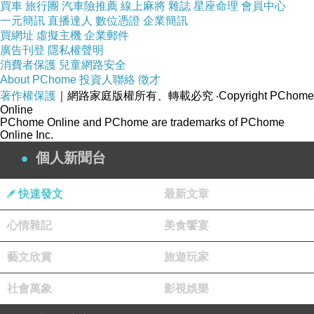
買車
旅行團
汽車險推薦
線上麻將
雜誌
星座命理
會員中心
阿倫說
一元簡訊
直播達人
數位憑證
企業簡訊
買網址
虛擬主機
企業郵件
他發現哪裡運動騎車走路步道
廣告刊登
隱私權聲明
休假可以要開車去 有停車安全
消費者保護
兒童網路安全
About PChome
然後可以帶去我走走
投資人聯絡
徵才
著作權保護
｜網路家庭版權所有、轉載必究
‧Copyright PChome
自己他已經自顧不暇 不要負擔一個我
Online
想運動好好去 才會放鬆 自由自在
PChome Online and PChome are trademarks of PChome
Online Inc.
不用顧慮運動休假
個人新聞台
是可以帶妹妹外面走走
可以保證自己在家安全平安 完全保證
快速發文
最新文章
心情雜記
美食饗宴
藝文欣賞
旅遊玩家
社會萬象
影視娛樂