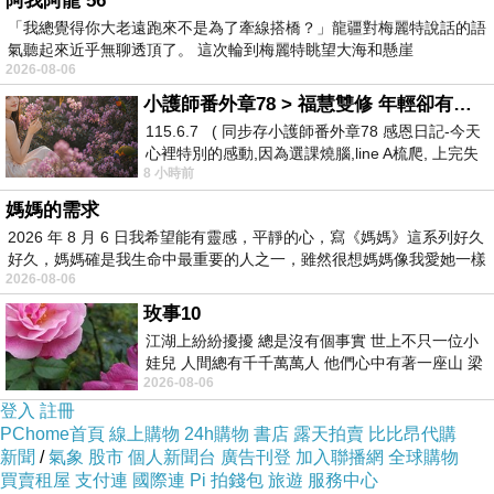
阿我阿龍 56
是不是可以見以前朋友？
「我總覺得你大老遠跑來不是為了牽線搭橋？」龍疆對梅麗特說話的語
氣聽起來近乎無聊透頂了。 這次輪到梅麗特眺望大海和懸崖
他們記得我？
2026-08-06
他們會想見到這樣我嗎？
小護師番外章78 > 福慧雙修 年輕卻有個老靈魂 ㄑ金剛經〉podcast
見面
115.6.7 ( 同步存小護師番外章78 感恩日記-今天
心裡特別的感動,因為選課燒腦,line A梳爬, 上完失
然後又能如何？
8 小時前
智課的她,特來傾
自己我現在也不會講話什麼？
媽媽的需求
2026 年 8 月 6 日我希望能有靈感，平靜的心，寫《媽媽》這系列好久
好久，媽媽確是我生命中最重要的人之一，雖然很想媽媽像我愛她一樣
2026-08-06
幸好世界上「電視」可以講話很多給我看
玫事10
可以看見好多地方 謝謝有電視。
江湖上紛紛擾擾 總是沒有個事實 世上不只一位小
娃兒 人間總有千千萬萬人 他們心中有著一座山 梁
2026-08-06
山佛山泰華衡恆嵩 一山之高
小五 小七
登入
註冊
tpc 阿姨 謝謝照片可以看
PChome首頁
線上購物
24h購物
書店
露天拍賣
比比昂代購
新聞
/
氣象
股市
個人新聞台
廣告刊登
加入聯播網
全球購物
買賣租屋
支付連
國際連
Pi 拍錢包
旅遊
服務中心