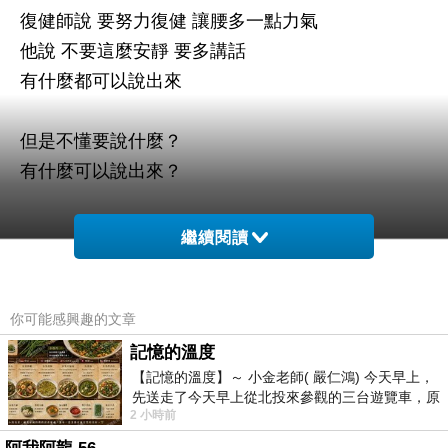
復健師說 要努力復健 讓腰多一點力氣
他說 不要這麼安靜 要多講話
有什麼都可以說出來
但是不懂要說什麼？
有什麼可以說出來？
繼續閱讀
午安
是不是早一點學會這樣生活自己
你可能感興趣的文章
就會更好？
記憶的溫度
【記憶的溫度】～ 小金老師( 嚴仁鴻) 今天早上，
世界上『沒有早知道』
先送走了今天早上從北投來參觀的三台遊覽車，原
2 小時前
以為展場已經差不多要安靜下來，卻發
有一些時候會想