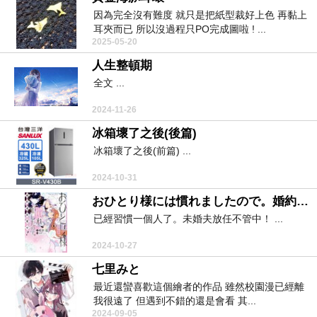
因為完全沒有難度 就只是把紙型裁好上色 再黏上
耳夾而已 所以沒過程只PO完成圖啦 ! ...
2025-05-20
人生整頓期
全文 ...
2024-11-26
冰箱壞了之後(後篇)
冰箱壞了之後(前篇) ...
2024-10-31
おひとり様には慣れましたので。婚約者放置中！
已經習慣一個人了。未婚夫放任不管中！ ...
2024-10-27
七里みと
最近還蠻喜歡這個繪者的作品 雖然校園漫已經離
我很遠了 但遇到不錯的還是會看 其...
2024-09-05