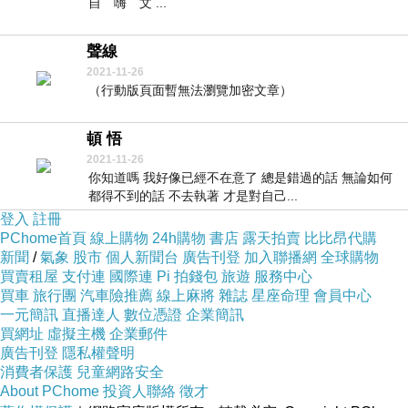
自 嗨 文 ...
聲線
2021-11-26
（行動版頁面暫無法瀏覽加密文章）
頓 悟
2021-11-26
你知道嗎 我好像已經不在意了 總是錯過的話 無論如何
都得不到的話 不去執著 才是對自己...
登入
註冊
PChome首頁
線上購物
24h購物
書店
露天拍賣
比比昂代購
新聞
/
氣象
股市
個人新聞台
廣告刊登
加入聯播網
全球購物
買賣租屋
支付連
國際連
Pi 拍錢包
旅遊
服務中心
買車
旅行團
汽車險推薦
線上麻將
雜誌
星座命理
會員中心
一元簡訊
直播達人
數位憑證
企業簡訊
買網址
虛擬主機
企業郵件
廣告刊登
隱私權聲明
消費者保護
兒童網路安全
About PChome
投資人聯絡
徵才