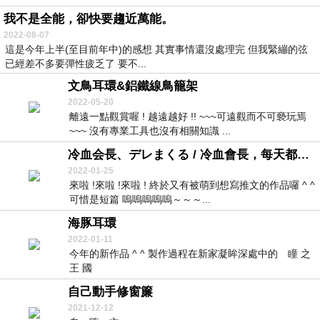
我不是全能，卻快要趨近萬能。
2022-08-07
這是今年上半(至目前年中)的感想 其實事情還沒處理完 但我緊繃的弦
已經差不多要彈性疲乏了 要不...
文鳥耳環&鋁鐵線鳥籠架
2022-05-20
離遠一點觀賞喔 ! 越遠越好 !! ~~~可遠觀而不可褻玩焉
~~~ 沒有專業工具也沒有相關知識 ...
冷血会長、デレまくる / 冷血會長，每天都在撒嬌
2022-01-25
來啦 !來啦 !來啦 ! 終於又有被萌到想寫推文的作品囉 ^ ^
可惜是短篇 嗚嗚嗚嗚嗚～～～...
海豚耳環
2022-01-11
今年的新作品 ^ ^ 製作過程在新家凝眸深處中的 瞳 之
王 國
自己動手修窗簾
2021-12-12