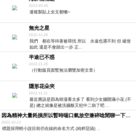
2023-05-05
連複製貼上全文都懶~
無光之星
2022-11-26
我們 都在等待著被尋找 所以 永遠也遇不到 但 縱使
如此 還是不會踏出一步 正...
半途已不惑
2022-11-26
（行動版頁面暫無法瀏覽加密文章）
隱形花朵夾
2022-11-11
最近應該是因為韓漫看太多了 看到少女腦開滿小花 (不
是) 總之就像是被洗腦般又犯中二病了吧 ...
因為精神大量耗損所以暫時喘口氣放空兼碎唸閒聊一下吧 -3
2022-10-13
標題採用輕小說目前仍在線的命名方式 (純粹惡搞) ...