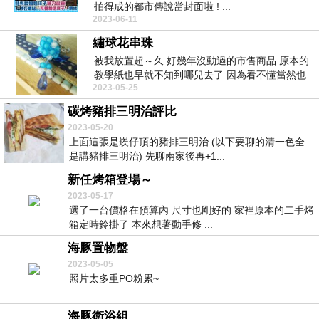
拍得成的都市傳說當封面啦 ! ...
2023-06-11
繡球花串珠
被我放置超～久 好幾年沒動過的市售商品 原本的
教學紙也早就不知到哪兒去了 因為看不懂當然也
2023-05-25
就做...
碳烤豬排三明治評比
2023-05-20
上面這張是崁仔頂的豬排三明治 (以下要聊的清一色全
是講豬排三明治) 先聊兩家後再+1...
新任烤箱登場～
2023-05-17
選了一台價格在預算內 尺寸也剛好的 家裡原本的二手烤
箱定時鈴掛了 本來想著動手修 ...
海豚置物盤
2023-05-05
照片太多重PO粉累~
海豚衛浴組