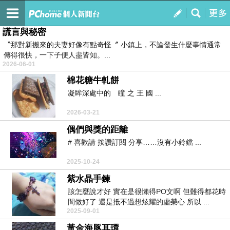
瞳之王國
訂閱
我的
謊言與秘密
〝那對新搬來的夫妻好像有點奇怪〞 小鎮上，不論發生什麼事情通常
傳得很快，一下子便人盡皆知。...
2026-06-01
棉花糖牛軋餅
凝眸深處中的 瞳 之 王 國 ...
2026-03-21
偶們與獎的距離
# 喜歡請 按讚訂閱 分享……沒有小鈴鐺 ...
2025-10-24
紫水晶手鍊
該怎麼說才好 實在是很懶得PO文啊 但難得都花時
間做好了 還是抵不過想炫耀的虛榮心 所以 ...
2025-09-01
黃金海豚耳環