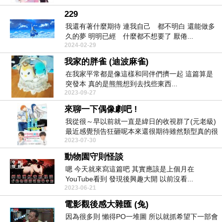
229
我還有著什麼期待 連我自己 都不明白 還能做多
久的夢 明明已經 什麼都不想要了 厭倦...
2024-02-29
我家的胖雀 (迪波麻雀)
在我家平常都是像這樣和同伴們擠一起 這篇算是
突發本 真的是熊熊想到去找些東西...
2023-09-27
來聊一下偶像劇吧 !
我從很～早以前就一直是緯日的收視群了(元老級)
最近感覺預告狂砸呢本來還很期待雖然類型真的很
2023-07-30
豐富但卻沒...
動物園守則怪談
嗯 今天就來寫這篇吧 其實應該是上個月在
YouTube看到 發現後興趣大開 以前沒看...
2023-06-21
電影觀後感大雜匯 (兔)
因為很多則 懶得PO一堆圖 所以就抓希望下一部會