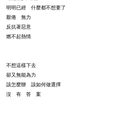
明明已經 什麼都不想要了
厭倦 無力
反抗著惡意
燃不起熱情
不想這樣下去
卻又無能為力
該怎麼辦 該如何做選擇
沒 有 答 案