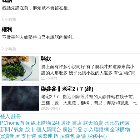
醜話
醜話先講在前，麻煩就不會留在後。
3 小時前
權利
不做事的人總堅持自己有說話的權利。
2 小時前
騎奴
脆上面有許多小說同好 有了脆我才知道原來寫小
說的人那麼多 幾乎比讀小說的人還多 有位同好問
11 小時前
了一個問題 她說為什麼高中文學獎的
柒參參▎老宅2 / 7 (終)
老宅2 / 7 - 歡迎回家照片裡的人靜靜站在鏡子前。
三樓，廄，大崽蕥，柳橘，閆兒，摩斯和崽崽，七
2026-08-07
個人整整齊齊地站在鏡框之外，如同
登入
註冊
PChome首頁
線上購物
24h購物
書店
露天拍賣
比比昂代購
新聞
/
氣象
股市
個人新聞台
廣告刊登
加入聯播網
全球購物
買賣租屋
支付連
國際連
Pi 拍錢包
旅遊
服務中心