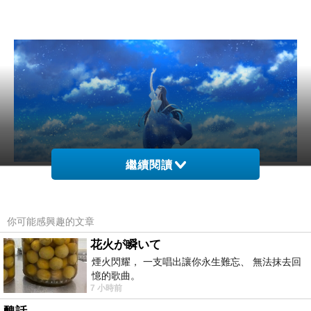
繼續閱讀
你可能感興趣的文章
花火が瞬いて
煙火閃耀， 一支唱出讓你永生難忘、 無法抹去回
無光之星
上一篇：
憶的歌曲。
7 小時前
人生整頓期
下一篇：