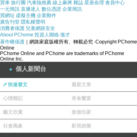
買車
旅行團
汽車險推薦
線上麻將
雜誌
星座命理
會員中心
一元簡訊
直播達人
數位憑證
企業簡訊
買網址
虛擬主機
企業郵件
廣告刊登
隱私權聲明
消費者保護
兒童網路安全
About PChome
投資人聯絡
徵才
著作權保護
｜網路家庭版權所有、轉載必究
‧Copyright PChome
Online
PChome Online and PChome are trademarks of PChome
Online Inc.
個人新聞台
快速發文
最新文章
心情雜記
美食饗宴
藝文欣賞
旅遊玩家
社會萬象
影視娛樂