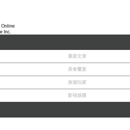
 Online
 Inc.
最新文章
美食饗宴
旅遊玩家
影視娛樂