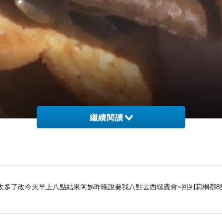
繼續閱讀
太多了改今天早上八點結果阿姊昨晚說要我八點去西螺農會~回到莿桐都8