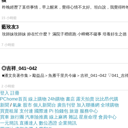
狼
昨晚經歷了某些事情，早上醒來，覺得心情不太好。坦白說，我覺得昨
15 小時前
藍玫友3
玫師妹玫師妹 妳在忙什麼？ 滿院子裡瞎跑 小蟑螂不礙事 培養好生之德
7 小時前
◎吉祥_041~042
■潘文良著作集＞勵益品＞魚雁千里共今緣＞吉祥_041~042 ▽041_吉祥。2006.0
2 小時前
登入
註冊
PChome首頁
線上購物
24h購物
書店
露天拍賣
比比昂代購
新聞
/
氣象
股市
個人新聞台
廣告刊登
加入聯播網
全球購物
買賣租屋
支付連
國際連
Pi 拍錢包
旅遊
服務中心
買車
旅行團
汽車險推薦
線上麻將
雜誌
星座命理
會員中心
一元簡訊
直播達人
數位憑證
企業簡訊