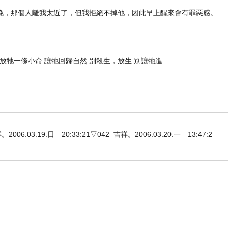
晚，那個人離我太近了，但我拒絕不掉他，因此早上醒來會有罪惡感。
 放牠一條小命 讓牠回歸自然 別殺生，放生 別讓牠進
3.19.日 20:33:21▽042_吉祥。2006.03.20.一 13:47:2