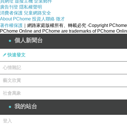
買網址
虛擬主機
企業郵件
廣告刊登
隱私權聲明
消費者保護
兒童網路安全
About PChome
投資人聯絡
徵才
著作權保護
｜網路家庭版權所有、轉載必究
‧Copyright PChome
PChome Online and PChome are trademarks of PChome Online
個人新聞台
快速發文
心情雜記
藝文欣賞
社會萬象
我的站台
登入