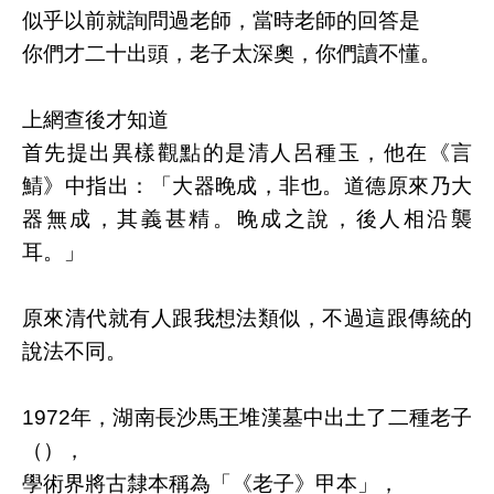
似乎以前就詢問過老師，當時老師的回答是
你們才二十出頭，老子太深奧，你們讀不懂。
上網查後才知道
首先提出異樣觀點的是清人呂種玉，他在《言
鯖》中指出：「大器晚成，非也。道德原來乃大
器無成，其義甚精。晚成之說，後人相沿襲
耳。」
原來清代就有人跟我想法類似，不過這跟傳統的
說法不同。
1972
年，湖南長沙馬王堆漢墓中出土了二種老子
（），
學術界將古隸本稱為「《老子》甲本」，