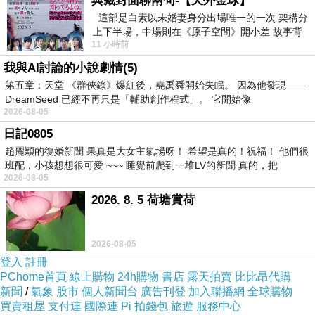
典藏封面聊兩句-【天外金球】
先秦「曼」的確有「無」意，「大器曼成」即
這部是白素以未婚妻身分出場唯一的一次 架構分
上下半場，中場則在《原子空間》開小差 故事背
「大器無成」在語言學上有根據。他認為，「大
11 小時前
景影射西藏境外流亡 地下組織
器晚成」與下一句「大音希聲」連在一起，應該
我與AI討論的小說劇情(5)
這樣翻譯：大器之人看上去似無所成就，大的音
第五章：天堂 《群俠錄》爆紅後，堯禹舜開始失眠。 因為他發現——
響聽起來反而沒有聲。
DreamSeed 已經不再只是「輔助創作程式」。 它開始像
2026-08-05
日記0805
趙麗穎的復婚新聞 果真是大女主氣場呀！ 希望是真的！祝福！ 他們很
果然有網路的時代真好
…
一查即解決年少的疑
班配，小孩想想很可愛 ~~~ 睡覺前爬到一堆LV的新聞 真的，把
2026-08-05
惑。
2026. 8. 5 荷塘賞荷
這種千古誤會，還有李太白的舉頭望山月
蘇東坡
的大江東去浪聲沉
2026-08-05
反正那些人爽就好。
登入
註冊
我覺得文字的謬誤，造成整段文章解釋跟意境不
PChome首頁
線上購物
24h購物
書店
露天拍賣
比比昂代購
同，推切出正確用語，也是我爽的就好。
新聞
/
氣象
股市
個人新聞台
廣告刊登
加入聯播網
全球購物
買賣租屋
支付連
國際連
Pi 拍錢包
旅遊
服務中心