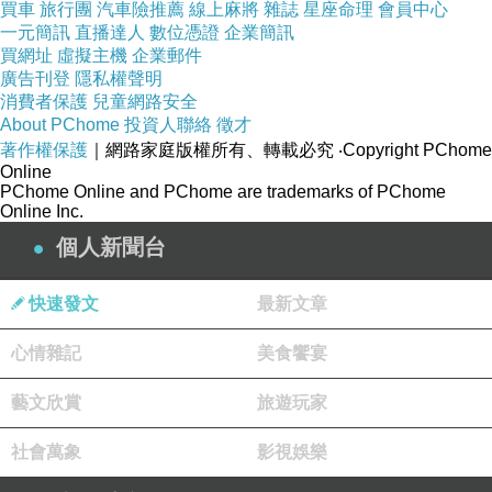
買車
旅行團
汽車險推薦
線上麻將
雜誌
星座命理
會員中心
一元簡訊
直播達人
數位憑證
企業簡訊
買網址
虛擬主機
企業郵件
廣告刊登
隱私權聲明
人設你也相信
上一篇：
消費者保護
兒童網路安全
About PChome
投資人聯絡
徵才
上戰場與服兵役的假議題
下一篇：
著作權保護
｜網路家庭版權所有、轉載必究
‧Copyright PChome
Online
PChome Online and PChome are trademarks of PChome
Online Inc.
個人新聞台
快速發文
最新文章
心情雜記
美食饗宴
（逸竹）野叟
2020-06-19 06:16:48
藝文欣賞
旅遊玩家
大器 仍然是 器
孔子 主張 君子不器
社會萬象
影視娛樂
據 莊子《外篇•秋水》記載，楚威王 曾派人邀請 莊
周為 楚國 宰相。莊子 以寧為 泥中嬉戲的活烏龜，