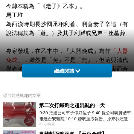
今隸本稱為「《老子》乙本」。
馬王堆
為西漢時期長沙國丞相利蒼、利蒼妻子辛追（有
說法稱其為「避」）及其子利豨或兄弟三座墓葬
專家發現，在乙本中，「大器晚成」寫作
「大器
免成
」，雖然是「免」不是「無」，但這與清代
學者考證出的「大器無成」在意思上是不謀而合
繼續閱讀
的。
直到
1993
年，湖北荊門戰國楚墓中再次出土了一
你可能感興趣的文章
種比漢馬王堆墓更早版本的《老子》。這本書
第二次打鐵劑之超混亂的一天
9:30 抵達公司車子停好位子 9:40 從公司騎腳踏車
中，既非「大器晚成」，也非「大器免成」，而
抵達台安醫院 10:10 聽取血液報告。原來我吃進
是寫作「
大器曼成」。
21 小時前
去的 B12 彌可保並非沒有吸收而是超