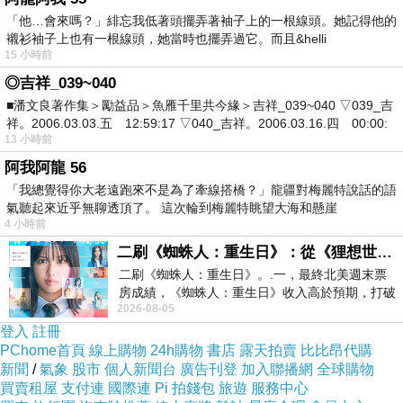
是因為對手酒空伯實在太扯，讓人看不下去
「他…會來嗎？」緋忘我低著頭擺弄著袖子上的一根線頭。她記得他的
襯衫袖子上也有一根線頭，她當時也擺弄過它。而且&helli
不是人民多支持冥忌黨
15 小時前
◎吉祥_039~040
所以才有人會投第三勢力
.
■潘文良著作集＞勵益品＞魚雁千里共今緣＞吉祥_039~040 ▽039_吉
祥。2006.03.03.五 12:59:17 ▽040_吉祥。2006.03.16.四 00:00:
但是酒空伯野心太大
..
如果忍耐四年
13 小時前
憑它能夠掌握
500
萬票
..
阿我阿龍 56
當上東亞島主絕不是個夢想
「我總覺得你大老遠跑來不是為了牽線搭橋？」龍疆對梅麗特說話的語
氣聽起來近乎無聊透頂了。 這次輪到梅麗特眺望大海和懸崖
4 小時前
台灣就是分裂的族群
..2000
萬選民
二刷《蜘蛛人：重生日》：從《狸想世界》到《怪奇物語》
扣掉不投票的，非我族類的
二刷《蜘蛛人：重生日》。.一，最終北美週末票
說穿了只要愚弄掌握總選民
3
成
600
萬左右
房成績，《蜘蛛人：重生日》收入高於預期，打破
2026-08-05
《復仇者聯盟：終局之戰》記錄，成為
就能夠掌握中華民國在台澎金馬的天下
....
登入
註冊
PChome首頁
線上購物
24h購物
書店
露天拍賣
比比昂代購
新聞
/
氣象
股市
個人新聞台
廣告刊登
加入聯播網
全球購物
買賣租屋
支付連
國際連
Pi 拍錢包
旅遊
服務中心