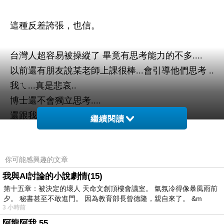
這種反差誇張，也信。
台灣人超容易被操縱了 畢竟有思考能力的不多
....
以前還有朋友說某老師上課很棒
...
會引導他們思考
..
我ㄟ
...
真是悲哀
..
博士還不會獨立思考
....
還跟我說獨立思考好棒棒
繼續閱讀
你老師ㄟ
你可能感興趣的文章
更別說廣大的選民呢
..
所以不管執政怎亂搞
..
就是近
50%
選民
..
我與AI討論的小說劇情(15)
第十五章：被決定的壞人 天命文創頂樓會議室。 氣氛冷得像暴風雨前
不是藍就是綠
.....
夕。 秘書甚至不敢進門。 因為教育部長曾德隆，親自來了。 &m
看看政黨票就知道了
3 小時前
蔡媓能夠拿到
817
但是政黨票不到
500
萬
阿龍阿我 55