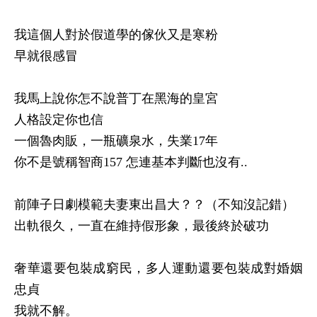
我這個人對於假道學的傢伙又是寒粉
早就很感冒
我馬上說你怎不說普丁在黑海的皇宮
人格設定你也信
一個魯肉販，一瓶礦泉水，失業
17
年
你不是號稱智商
157
怎連基本判斷也沒有
..
前陣子日劇模範夫妻東出昌大？？（不知沒記錯）
出軌很久，一直在維持假形象，最後終於破功
奢華還要包裝成窮民，多人運動還要包裝成對婚姻
忠貞
我就不解。