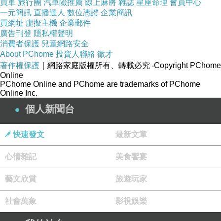
買車
旅行團
汽車險推薦
線上麻將
雜誌
星座命理
會員中心
一元簡訊
直播達人
數位憑證
企業簡訊
艦隊得病新聞整理記錄
上一篇：
買網址
虛擬主機
企業郵件
大方無隅，大器免成（大器曼成」）
下一篇：
廣告刊登
隱私權聲明
消費者保護
兒童網路安全
About PChome
投資人聯絡
徵才
著作權保護
｜網路家庭版權所有、轉載必究
‧Copyright PChome
Online
PChome Online and PChome are trademarks of PChome
Online Inc.
個人新聞台
快速發文
最新文章
心情雜記
美食饗宴
藝文欣賞
旅遊玩家
社會萬象
影視娛樂