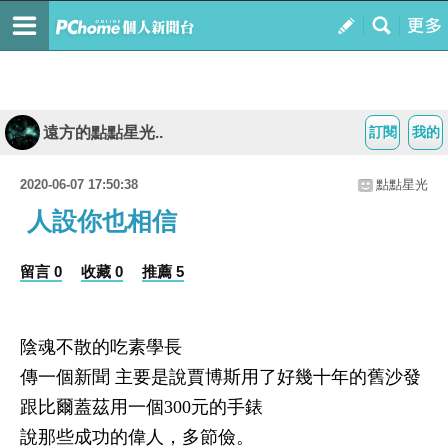
遠方的點點星光..
訂閱
我的
2020-06-07 17:50:38
點點星光
人設你也相信
留言 0
收藏 0
推薦 5
陰魂不散的吃素學長
傳一個新聞 主要是說賈博斯用了好幾十年的舊沙發
跟比爾蓋茲用一個
300
元的手錶
說那些成功的偉人，多節儉。