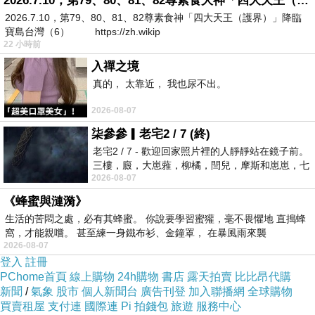
2026.7.10，第79、80、81、82尊素食大神「四大天王（護界）」降臨寶島台灣（6）
臨河之溪谷，即為走馬
2026.7.10，第79、80、81、82尊素食神「四大天王（護界）」降臨
寶島台灣（6） https://zh.wikip
22 小時前
入禪之境
真的， 太靠近， 我也尿不出。
2026-08-07
柒參參▎老宅2 / 7 (終)
老宅2 / 7 - 歡迎回家照片裡的人靜靜站在鏡子前。
三樓，廄，大崽蕥，柳橘，閆兒，摩斯和崽崽，七
2026-08-07
個人整整齊齊地站在鏡框之外，如同
《蜂蜜與漣漪》
生活的苦悶之處，必有其蜂蜜。 你說要學習蜜獾，毫不畏懼地 直搗蜂
窩，才能親嚐。 甚至練一身鐵布衫、金鐘罩， 在暴風雨來襲
2026-08-07
登入
註冊
PChome首頁
線上購物
24h購物
書店
露天拍賣
比比昂代購
新聞
/
氣象
股市
個人新聞台
廣告刊登
加入聯播網
全球購物
老公公司的同事準備要大合照了，我不想去湊熱鬧，帶著
買賣租屋
支付連
國際連
Pi 拍錢包
旅遊
服務中心