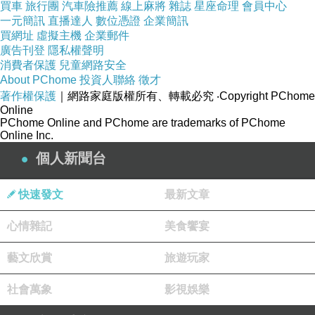
買車
旅行團
汽車險推薦
線上麻將
雜誌
星座命理
會員中心
馬兒準備去遠處的茅草屋看看
一元簡訊
直播達人
數位憑證
企業簡訊
買網址
虛擬主機
企業郵件
廣告刊登
隱私權聲明
消費者保護
兒童網路安全
About PChome
投資人聯絡
徵才
著作權保護
｜網路家庭版權所有、轉載必究
‧Copyright PChome
Online
PChome Online and PChome are trademarks of PChome
Online Inc.
個人新聞台
快速發文
最新文章
心情雜記
美食饗宴
藝文欣賞
旅遊玩家
社會萬象
影視娛樂
還帶了他專屬的鴨鴨車