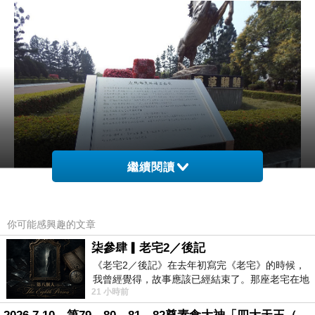
繼續閱讀
你可能感興趣的文章
柒參肆▎老宅2／後記
走馬瀨的由來有興趣大家可以去估狗，由來有四種，其中
《老宅2／後記》在去年初寫完《老宅》的時候，
一種是
我曾經覺得，故事應該已經結束了。那座老宅在地
21 小時前
震中倒塌，七個人終於離開那片黑暗，
「三百多年前，荷蘭據台，引進馬匹供本地散居之
馬，多放生任其繁殖而危害作物，荷蘭政府乃糾捕而集