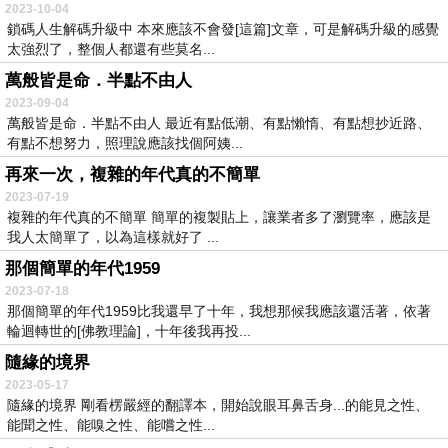
2023-10-04
鎖碼人生解碼升級中 本來應該不會發[這篇]文章，可是解碼升級的感覺
太強烈了，整個人都還有些莫名...
萬般皆是命．半點不由人
2023-09-04
萬般皆是命．半點不由人 最近有點低潮、有點懶惰、有點想抄近路、
有點不想努力，照理說應該找個阿姨...
再來一次，複雜的年代真的不簡單
2023-07-19
複雜的年代真的不簡單 簡單的複製貼上，讓業者多了瀏覽率，應該是
我人太簡單了，以為這樣就好了 ...
那個簡單的年代1959
2023-07-18
那個簡單的年代1959比我還早了十年，我想那候我應該還活著，依著
輪迴轉世的[佛教理論]，十年後我再投...
隨緣的境界
2023-05-17
隨緣的境界 剛看楞嚴經的翻譯本，開始說眼耳鼻舌身...的能見之性、
能聞之性、能嗅之性、能嚐之性...