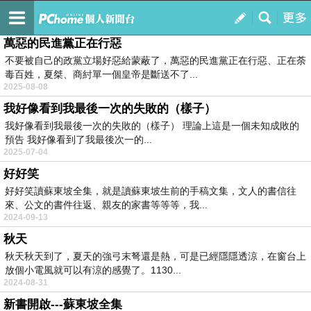
聊聊天和你聊聊天
訂閱
我的
萬惡的民進黨正在行惡
不要被自己的政黨立場好惡給蒙蔽了，萬惡的民進黨正在行惡、正在荼
毒百姓，夏桀、商紂單一個皇帝是斷送不了...
2025-08-08
我好像看到我最後一次的失敗的（樣子）
我好像看到我最後一次的失敗的（樣子） 理論上這是一個未知成敗的
預告 我好像看到了我最後次一的...
2025-07-04
好好笑
好好笑讀蘇東坡全集，就是讀蘇東坡生前的手稿文集，文人的書信往
來、公文的書件往返、親友的家書等等等，我...
2024-09-13
秋天
秋天秋天到了，夏天的強弓末弩還是熱，可是已經隱隱透涼，在窗台上
放個小電風就可以有涼的感覺了。1130...
2024-08-31
新書開啟---蘇東坡全集