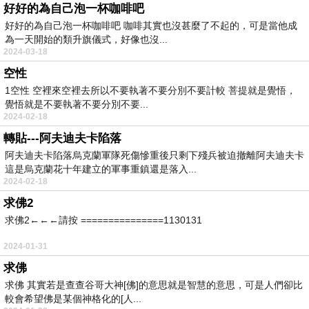
好好的為自己泡一杯咖啡吧
好好的為自己泡一杯咖啡吧 咖啡其實也沒甚麼了不起的，可是當他成
為一天開始的類升旗儀式，好像也沒...
2024-03-18
空性
1空性 空裡來空裡去所以不要執著不要分別不要計較 菩提就是覺悟，
覺悟就是不要執著不要分別不要...
2024-02-18
轉貼---阿夫迪夫卡陷落
阿夫迪夫卡陷落烏克蘭軍隊死傷慘重後只剩下殘兵被迫撤離阿夫迪夫卡
這是烏克蘭花十年建立的軍事重鎮還是落入...
2024-02-18
求佛2
求佛2←←←請按 ===============1130131
2024-01-31
求佛
求佛 其實若是查查谷哥大神[佛]的意思就是智慧的意思，可是人們卻比
較會希望佛是某個神格化的[人...