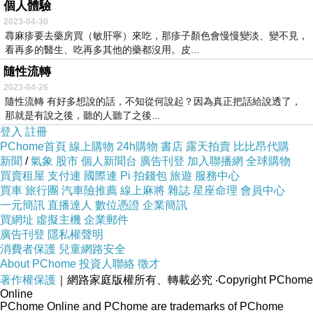
個人體驗
2023-04-30
蕁麻疹要去藥房買（敏肝寧）來吃，那疹子顏色會慢慢變淡、變不見，
看再多的醫生、吃再多其他的藥都沒用。皮...
隨性流轉
2023-04-26
隨性流轉 有好多想說的話，不知從何說起？因為真正把話給說透了，
那就是有說之後，聽的人聽了之後...
登入
註冊
PChome首頁
線上購物
24h購物
書店
露天拍賣
比比昂代購
新聞
/
氣象
股市
個人新聞台
廣告刊登
加入聯播網
全球購物
買賣租屋
支付連
國際連
Pi 拍錢包
旅遊
服務中心
買車
旅行團
汽車險推薦
線上麻將
雜誌
星座命理
會員中心
一元簡訊
直播達人
數位憑證
企業簡訊
買網址
虛擬主機
企業郵件
廣告刊登
隱私權聲明
消費者保護
兒童網路安全
About PChome
投資人聯絡
徵才
著作權保護
｜網路家庭版權所有、轉載必究
‧Copyright PChome
Online
PChome Online and PChome are trademarks of PChome