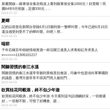
新書開啟---蘇東坡全集在蝦皮上看到蘇東坡全集1000元！好貴喔！民
國64年9月初版，定價330元，...
2024-07-10
夏蟬
記的以前曾在新聞台登錄6月1日聽到第一隻蟬叫聲，今年已經6月15日
還沒感受到受不了的蟬叫聲。叫吧！用...
2024-06-15
端節
千年石橋百年樹絕情雄黃酒一杯汨羅江邊美人求青粽紅舟求美人
≠======11306101217
2024-06-10
閱聽習慣的春江水溫
閱聽習慣的春江水溫常常聽到香格里拉會談，印象中也是頃向軍事國防
的議題，臺灣方面常常不得其門而入被拒門...
2024-06-03
欲買桂花同載酒，終不似少年遊
欲買桂花同載酒，終不似少年游 今天看到這句話感觸好深，一切都還
好，一切都不順，可惜了好機會、蹉...
2024-04-09