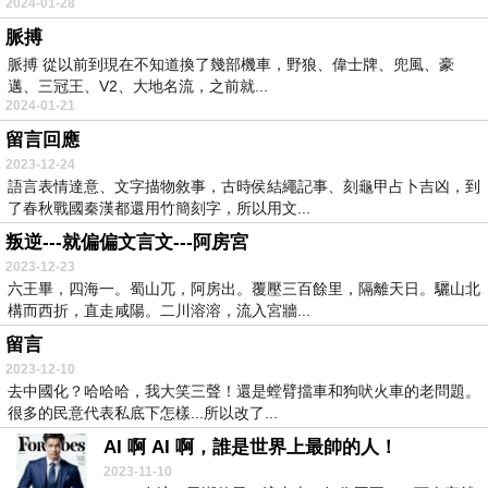
2024-01-28
脈搏
脈搏 從以前到現在不知道換了幾部機車，野狼、偉士牌、兜風、豪
邁、三冠王、V2、大地名流，之前就...
2024-01-21
留言回應
2023-12-24
語言表情達意、文字描物敘事，古時侯結繩記事、刻龜甲占卜吉凶，到
了春秋戰國秦漢都還用竹簡刻字，所以用文...
叛逆---就偏偏文言文---阿房宮
2023-12-23
六王畢，四海一。蜀山兀，阿房出。覆壓三百餘里，隔離天日。驪山北
構而西折，直走咸陽。二川溶溶，流入宮牆...
留言
2023-12-10
去中國化？哈哈哈，我大笑三聲！還是螳臂擋車和狗吠火車的老問題。
很多的民意代表私底下怎樣...所以改了...
AI 啊 AI 啊，誰是世界上最帥的人！
2023-11-10