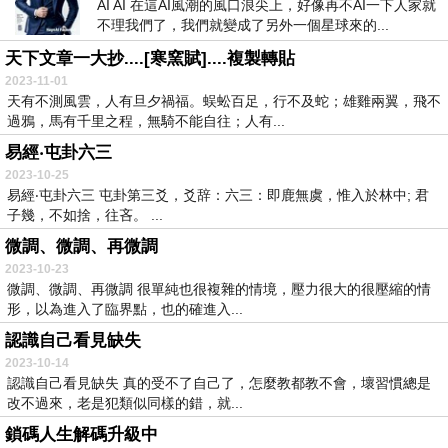
AI AI 在這AI風潮的風口浪尖上，好像再不AI一下人家就
不理我們了，我們就變成了另外一個星球來的...
天下文章一大抄....[寒窯賦]....複製轉貼
2023-11-01
天有不測風雲，人有旦夕禍福。蜈蚣百足，行不及蛇；雄雞兩翼，飛不
過鴉，馬有千里之程，無騎不能自往；人有...
易經‧屯卦六三
2023-10-25
易經‧屯卦六三 屯卦第三爻，爻辞：六三：即鹿無虞，惟入於林中; 君
子幾，不如捨，往吝。 ...
微調、微調、再微調
2023-10-23
微調、微調、再微調 很單純也很複雜的情境，壓力很大的很壓縮的情
形，以為進入了臨界點，也的確進入...
認識自己看見缺失
2023-10-14
認識自己看見缺失 真的受不了自己了，怎麼教都教不會，壞習慣總是
改不過來，老是犯類似同樣的錯，就...
鎖碼人生解碼升級中