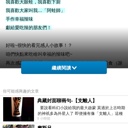
我喜歡大眼蛙，我喜歡下廚
我喜歡大家叫我…「阿蛙師」
手作幸福辣味
獻給愛吃辣的朋友們！
好啦~很快的看完感人小故事！？
咱們快點來吃啥叫幸福的辣味吧~
再次感謝網購宅配，讓我不用出門就能吃到各地美食（謝
繼續閱讀
天）...
你可能感興趣的文章
開箱~
典藏封面聊兩句-【支離人】
裡面有盒裝的？？+包的很暖和的一瓶醬+幾張紙？
要說看科幻小說給我的最大啟蒙 莫過於上古時期
的神祇多為外星人了 即便擁有像「支離人」這種
9 小時前
驚世駭俗的神通法門 也未必讀