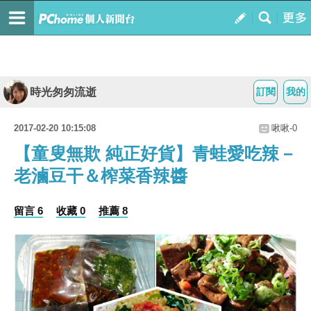
時光匆匆流逝
訂閱
我的
2017-02-20 10:15:08
啾啾-0
【童叟無欺 純正好貨】青蛙愛吃辣－
老滷豆干＆榨菜香辣醬
留言 6
收藏 0
推薦 8