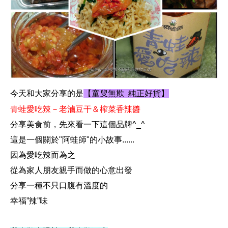
今天和大家分享的是
【童叟無欺 純正好貨】
青蛙愛吃辣－老滷豆干＆榨菜香辣醬
分享美食前，先來看一下這個品牌^_^
這是一個關於"阿蛙師"的小故事......
因為愛吃辣而為之
從為家人朋友親手而做的心意出發
分享一種不只口腹有溫度的
幸福”辣”味