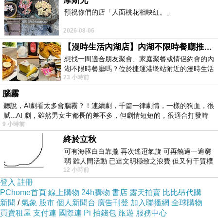
摩斯兄
預祝你們的店「人面桃花相映紅。」
2026-08-06
【漫時生活內湖店】內湖不限時餐廳推薦｜捷運港墘站美食，聚餐、約會、家庭聚會首選，正餐甜點一次滿足
想找一間適合朋友聚會、家庭聚餐或情侶約會的內
湖不限時餐廳嗎？位於捷運港墘站附近的漫時生活
23 小時前
內湖店，從捷運站步行約4分鐘即可抵
腦霧
聽說，AI劇看太多會腦霧？！連續劇，千篇一律劇情，一樣的狗血，很
膩...AI 劇，雖然男女主都長的差不多，但劇情短短的，很適合打發時
9 小時前
終於立秋
那盒很明顯是一盒豆干，上面還有醬料和蔥包
可有海豚白白靠攏 再次遙迢氣旋 可再饒過一遍窮
弱 雖人間活動 已達文明極致之浪費 但又何干質樸
那罐醬還是看不出是啥？
12 小時前
者 只能白白陪葬
當初收到產品前，我是真的不知道是哪一種！
登入
註冊
PChome首頁
線上購物
24h購物
書店
露天拍賣
比比昂代購
（因為是隨機體驗）
新聞
/
氣象
股市
個人新聞台
廣告刊登
加入聯播網
全球購物
買賣租屋
支付連
國際連
Pi 拍錢包
旅遊
服務中心