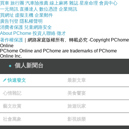
買車
旅行團
汽車險推薦
線上麻將
雜誌
星座命理
會員中心
一元簡訊
直播達人
數位憑證
企業簡訊
買網址
虛擬主機
企業郵件
廣告刊登
隱私權聲明
消費者保護
兒童網路安全
About PChome
投資人聯絡
徵才
著作權保護
｜網路家庭版權所有、轉載必究
‧Copyright PChome
Online
PChome Online and PChome are trademarks of PChome
Online Inc.
個人新聞台
快速發文
最新文章
心情雜記
美食饗宴
醬是玻璃瓶，所以除了外箱，還有保護袋裝著
因為箱子和內容物其實卡的還不錯，所以商品完好無缺！
藝文欣賞
旅遊玩家
社會萬象
影視娛樂