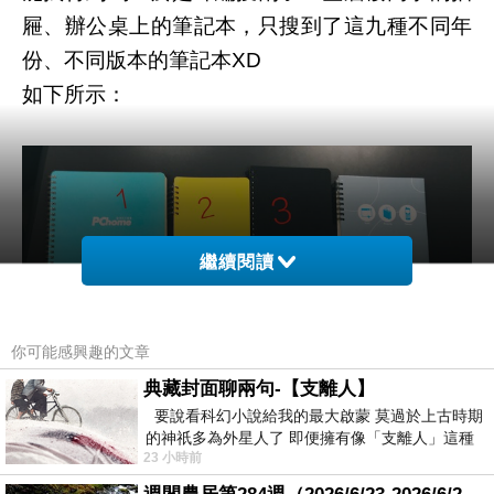
屜、辦公桌上的筆記本，只搜到了這九種不同年
份、不同版本的筆記本XD
如下所示：
繼續閱讀
你可能感興趣的文章
典藏封面聊兩句-【支離人】
要說看科幻小說給我的最大啟蒙 莫過於上古時期
的神祇多為外星人了 即便擁有像「支離人」這種
23 小時前
驚世駭俗的神通法門 也未必讀