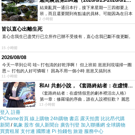
週間農居第284週（2026/6/23-2026/6/24) 夏至 金黃稻浪洋溢豐收喜悅
結束亂買一通日本行，接下來星期一三四都要上
並拍了影片，請粉絲猜猜看編號1~9，
班，而且還要開到有點遠的員林。可能因為在日本
2 小時前
花不少錢，星期一出門上班時，心裡沒有一
哪一本的年代最久遠？
皆以直心出離生死
結果好多人選9呢！
直心念我生已盡梵行已立所作已辦不受後有，直心念我已斷不復更斷。
以下是活動連結：
15 小時前
粉絲們來猜猜看，哪一本筆記本年代最久遠？
2026/08/08
今天一早到公司 哇~ 打包清的好乾淨啊！ 但上班前 崽崽到現場掃一圈
恩～ 打包的人好可憐喔！ 因為不用一個小時 崽崽又搞到水
11 小時前
和AI 共創小說，《套路終結者：在虛情假意的劇本裡活出人格》
《套路終結者：在虛情假意的劇本裡活出人格》
第一章：修羅場的序曲，誰在人設裡狂歡？ 麗思
13 小時前
卡爾頓酒店的總統套房內，燈光昏
登入
註冊
PChome首頁
線上購物
24h購物
書店
露天拍賣
比比昂代購
新聞
/
氣象
股市
個人新聞台
廣告刊登
加入聯播網
全球購物
買賣租屋
支付連
國際連
Pi 拍錢包
旅遊
服務中心