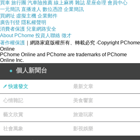
買車
旅行團
汽車險推薦
線上麻將
雜誌
星座命理
會員中心
一元簡訊
直播達人
數位憑證
企業簡訊
買網址
虛擬主機
企業郵件
廣告刊登
隱私權聲明
消費者保護
兒童網路安全
About PChome
投資人聯絡
徵才
著作權保護
｜網路家庭版權所有、轉載必究
‧Copyright PChome
Online
PChome Online and PChome are trademarks of PChome
Online Inc.
個人新聞台
快速發文
最新文章
心情雜記
美食饗宴
現在咪編要來公布答案囉，
藝文欣賞
很多人猜的9號筆記本，其實是2007年印刷的版
旅遊玩家
本
社會萬象
影視娛樂