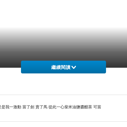
繼續閱讀
是我一激動 當了劍 賣了馬 從此一心柴米油鹽醬醋茶 可當