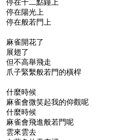
停在十二點鐘上
停在陽光上
停在般若門上
麻雀開花了
展翅了
但不高舉飛走
爪子緊繫般若門的橫桿
什麼時候
麻雀會微笑起我的仰觀呢
什麼時候
麻雀會飛進般若門呢
雲來雲去