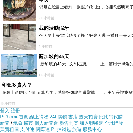
Solucan Gübresi
偶爾在臉書上看到一張照片(如上)，心裡忽然明亮
2018-06-30 09:07:27
Thanks Nice Post
20 小時前
istikbal Organik Solucan Gübresi
http://istikbalorganik.com
我的活動假牙
今天早上去拿活動假了拖了好幾天囉~~禮拜一去人
4 小時前
新加坡的45天
免費小遊戲
新加坡的45天 文/林玉鳳 上一篇用佛得角的
2016-12-19 10:09:18
吃喝玩樂~
http://avsex2av.com
16 小時前
印旺多貴人？
在網上隨便玩了個 ai 算八字，感覺好像說的還蠻準……。主要是說
免費小遊戲
9 小時前
2016-11-21 16:13:00
登入
註冊
吃喝玩樂~
http://www.ut-av7.org.tw
PChome首頁
線上購物
24h購物
書店
露天拍賣
比比昂代購
新聞
/
氣象
股市
個人新聞台
廣告刊登
加入聯播網
全球購物
買賣租屋
支付連
國際連
Pi 拍錢包
旅遊
服務中心