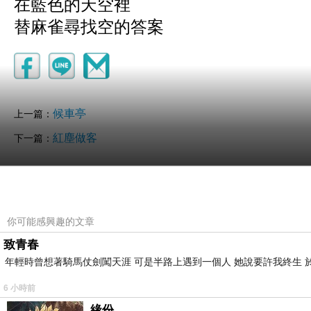
在藍色的天空裡
替麻雀尋找空的答案
候車亭
上一篇：
紅塵做客
下一篇：
你可能感興趣的文章
致青春
年輕時曾想著騎馬仗劍闖天涯 可是半路上遇到一個人 她說要許我終生 於
6 小時前
緣份