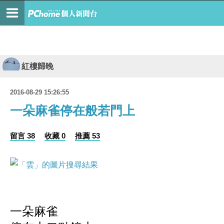
紅樓歸晚
2016-08-29 15:26:55
一朵麻雀停在般若門上
留言 38
收藏 0
推薦 53
一朵麻雀