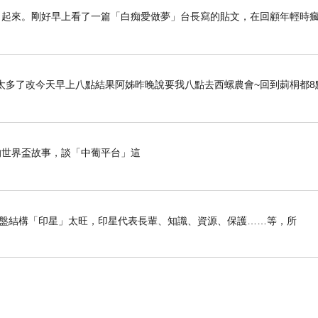
了起來。剛好早上看了一篇「白痴愛做夢」台長寫的貼文，在回顧年輕時
太多了改今天早上八點結果阿姊昨晚說要我八點去西螺農會~回到莿桐都8
世界盃故事，談「中葡平台」這
我命盤結構「印星」太旺，印星代表長輩、知識、資源、保護……等，所