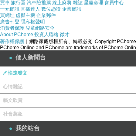
買車
旅行團
汽車險推薦
線上麻將
雜誌
星座命理
會員中心
一元簡訊
直播達人
數位憑證
企業簡訊
買網址
虛擬主機
企業郵件
廣告刊登
隱私權聲明
消費者保護
兒童網路安全
About PChome
投資人聯絡
徵才
著作權保護
｜網路家庭版權所有、轉載必究
‧Copyright PChome
PChome Online and PChome are trademarks of PChome Online
個人新聞台
快速發文
心情雜記
藝文欣賞
社會萬象
我的站台