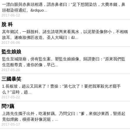
一漂白眼與赤鼻頭相遇，謂赤鼻者曰：“足下想開染坊，大費本錢，鼻
頭都染得通紅。&rdquo...
2017-06-12
脫 科
其年鄉試，一縣脫科。諸生請堪輿來看風水，以泥塑圣像卵小，不相稱
故耳。遂喚妝佛匠改造。圣人大喝曰：&l...
2017-06-06
監生娘娘
監生至城隍廟，傍有監生案。塑監生娘娘像。歸謂妻曰：“原來我們監
生恁般尊貴，連你的像，早已...
2017-05-26
三國暴笑
1.長板坡，趙云又回來了！曹操：“第七次了！要把我軍殺光才罷手
么？”這時，趙...
2017-05-22
問?藕
上路先生攜子出外，吃著鮮藕。乃問父曰：“爹，來個沙東西，豎搭起
竟似煙囪，橫搭著好像泥籠，...
2017-05-17