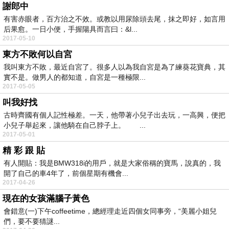
謝郎中
有害赤眼者，百方治之不效。或教以用尿除頭去尾，抹之即好，如言用
后果愈。一日小便，手握陽具而言曰：&l...
2017-05-10
東方不敗何以自宮
我叫東方不敗，最近自宮了。很多人以為我自宮是為了練葵花寶典，其
實不是。做男人的都知道，自宮是一種極限...
2017-05-05
叫我好找
古時齊國有個人記性極差。一天，他帶著小兒子出去玩，一高興，便把
小兒子舉起來，讓他騎在自己脖子上。 ...
2017-05-01
精 彩 跟 貼
有人開貼：我是BMW318i的用戶，就是大家俗稱的寶馬，說真的，我
開了自己的車4年了，前個星期有機會...
2017-04-26
現在的女孩滿腦子黃色
會錯意(一)下午coffeetime，總經理走近四個女同事旁，“美麗小姐兒
們，要不要猜謎...