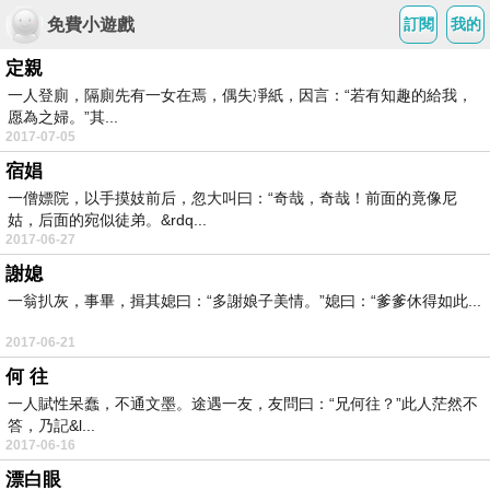
免費小遊戲
訂閱
我的
定親
一人登廁，隔廁先有一女在焉，偶失凈紙，因言：“若有知趣的給我，
愿為之婦。”其...
2017-07-05
宿娼
一僧嫖院，以手摸妓前后，忽大叫曰：“奇哉，奇哉！前面的竟像尼
姑，后面的宛似徒弟。&rdq...
2017-06-27
謝媳
一翁扒灰，事畢，揖其媳曰：“多謝娘子美情。”媳曰：“爹爹休得如此...
2017-06-21
何 往
一人賦性呆蠢，不通文墨。途遇一友，友問曰：“兄何往？”此人茫然不
答，乃記&l...
2017-06-16
漂白眼