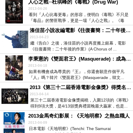
人心之戰─杜琪峰的《毒戰》(Drug War)
2013-04-26
看到『人心比毒更毒』的形容，便明白《毒戰》不只是
『毒品』的警匪戰爭，更是一場『人心之戰』。《毒
戰》(...
湊佳苗小說改編電影《往復書簡：二十年後的作業》(A Chorus of Angels 北方的金絲雀)
2013-04-23
繼《告白》之後，湊佳苗的小說再度搬上銀幕，電影
《往復書簡：二十年後的作業》(A Chorus of ...
李秉憲的《雙面君王》(Masquerade)：成為王的15天
2013-04-18
如果有機會成為尊貴的『王』，你還會願意作個平凡
『人』嗎？韓片《雙面君王》(Masquerade，韓文...
2013《第三十二屆香港電影金像獎》得獎名單小記
2013-04-14
第三十二屆香港電影金像獎揭曉，入圍12項的《寒戰》
得到9項大獎，是4/13頒獎典禮當晚最大贏家，也是...
2013金馬奇幻影展：《天地明察》之熱血職人
2013-04-09
日本電影《天地明察》(Tenchi: The Samurai