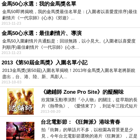
金馬50心水選：我的金馬獎名單
金馬50即將揭曉，我的金馬獎最佳名單是：(入圍者以喜愛度排序)最佳
劇情片《一代宗師》(心水)《郊遊》...
2013-11-23
金馬50心水選：最佳劇情片、導演
金馬50入圍劇情片共通點是：回頭無路，以小見大。(入圍者以喜愛度
列順序)最佳劇情片《一代宗師》(心水...
2013-11-23
2013《第50屆金馬獎》入圍名單小記
2013金馬獎(第50屆)入圍名單揭曉！2013年金馬獎入圍名單老將新銳
盡出，台、港、陸、新、馬影人...
2013-10-03
《總鋪師 Zone Pro Site》的醍醐味
欣賞陳玉勳導演對『小人物』的關注，從早期的長
片《熱帶魚》、《愛情來了》，到近年三段式短片
2013-08-20
《茱麗葉》(...
台北電影節：《狂舞派》港味青春
拍『街舞』的華語片不多，以校園為背景更是少
見，今年台北電影節選映的港片《狂舞派》，正是