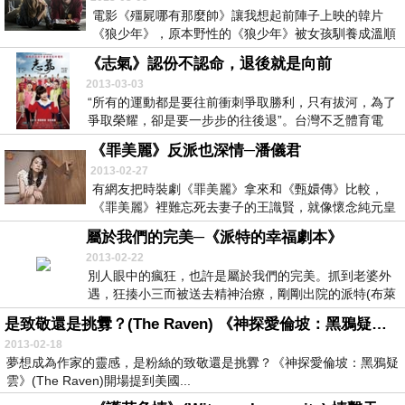
電影《殭屍哪有那麼帥》讓我想起前陣子上映的韓片
《狼少年》，原本野性的《狼少年》被女孩馴養成溫順
痴情的...
《志氣》認份不認命，退後就是向前
2013-03-03
“所有的運動都是要往前衝刺爭取勝利，只有拔河，為了
爭取榮耀，卻是要一步步的往後退”。台灣不乏體育電
影...
《罪美麗》反派也深情─潘儀君
2013-02-27
有網友把時裝劇《罪美麗》拿來和《甄嬛傳》比較，
《罪美麗》裡難忘死去妻子的王識賢，就像懷念純元皇
后的雍...
屬於我們的完美─《派特的幸福劇本》
2013-02-22
別人眼中的瘋狂，也許是屬於我們的完美。抓到老婆外
遇，狂揍小三而被送去精神治療，剛剛出院的派特(布萊
德...
是致敬還是挑釁？(The Raven) 《神探愛倫坡：黑鴉疑雲》
2013-02-18
夢想成為作家的靈感，是粉絲的致敬還是挑釁？《神探愛倫坡：黑鴉疑
雲》(The Raven)開場提到美國...