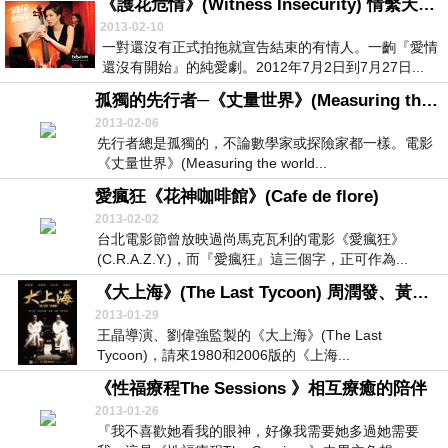
《護花危情》(Witness Insecurity) 情繫天鴿座
2013-02-10
一對還沒有正式拍拖就宣告結束的有情人。一齣『愛情
還沒有開始』的純愛劇。2012年7月2日到7月27日...
孤獨的先行者─《丈量世界》(Measuring the world)
2013-02-06
先行者總是孤獨的，不論數學家或探險家都一樣。電影
《丈量世界》(Measuring the world...
愛瘋狂《花神咖啡館》(Cafe de flore)
2013-02-02
台北電影節曾放映過尚馬克瓦利的電影《愛瘋狂》
(C.R.A.Z.Y.)，而『愛瘋狂』這三個字，正可作為...
《大上海》(The Last Tycoon) 周潤發、黃曉明的世代交會
2013-01-29
王晶導演、劉偉強監製的《大上海》(The Last
Tycoon)，請來1980和2006版的《上海...
《性福療程The Sessions 》相互療癒的陪伴
2013-01-26
『我不喜歡她看我的眼神，好像我需要她多過她需要