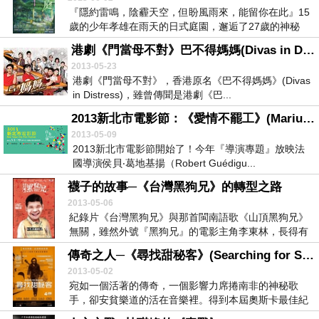
『隱約雷鳴，陰霾天空，但盼風雨來，能留你在此』15
歲的少年孝雄在雨天的日式庭園，邂逅了27歲的神秘
女...
港劇《門當母不對》巴不得媽媽(Divas in Distress)
2013-05-23
港劇《門當母不對》，香港原名《巴不得媽媽》(Divas
in Distress)，雖曾傳聞是港劇《巴...
2013新北市電影節：《愛情不罷工》(Marius et Jeannette)之生活與生存
2013-05-09
2013新北市電影節開始了！今年『導演專題』放映法
國導演侯貝‧葛地基揚（Robert Guédigu...
襪子的故事─《台灣黑狗兄》的轉型之路
2013-05-06
紀錄片《台灣黑狗兄》與那首閩南語歌《山頂黑狗兄》
無關，雖然外號『黑狗兄』的電影主角李東林，長得有
點像...
傳奇之人─《尋找甜秘客》(Searching for Sugar Man 尋找隱世巨聲)
2013-05-02
宛如一個活著的傳奇，一個影響力席捲南非的神秘歌
手，卻安貧樂道的活在音樂裡。得到本屆奧斯卡最佳紀
錄片的...