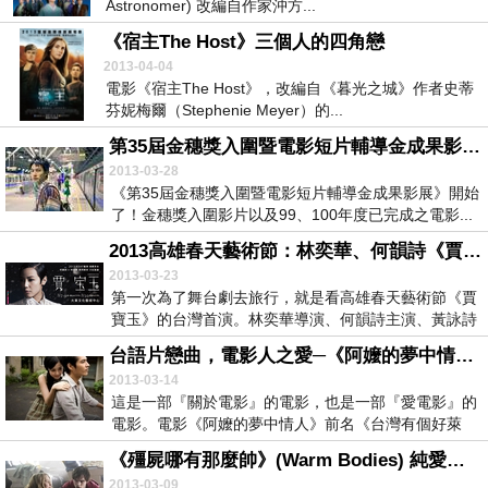
Astronomer) 改編自作家沖方...
《宿主The Host》三個人的四角戀
2013-04-04
電影《宿主The Host》，改編自《暮光之城》作者史蒂
芬妮梅爾（Stephenie Meyer）的...
第35屆金穗獎入圍暨電影短片輔導金成果影展：《凱西五號》、《主桌》、《狀況排除》
2013-03-28
《第35屆金穗獎入圍暨電影短片輔導金成果影展》開始
了！金穗獎入圍影片以及99、100年度已完成之電影...
2013高雄春天藝術節：林奕華、何韻詩《賈寶玉AWAKENING》
2013-03-23
第一次為了舞台劇去旅行，就是看高雄春天藝術節《賈
寶玉》的台灣首演。林奕華導演、何韻詩主演、黃詠詩
編劇...
台語片戀曲，電影人之愛─《阿嬤的夢中情人》(Forever Love)
2013-03-14
這是一部『關於電影』的電影，也是一部『愛電影』的
電影。電影《阿嬤的夢中情人》前名《台灣有個好萊
塢》，...
《殭屍哪有那麼帥》(Warm Bodies) 純愛不敗少女心
2013-03-09