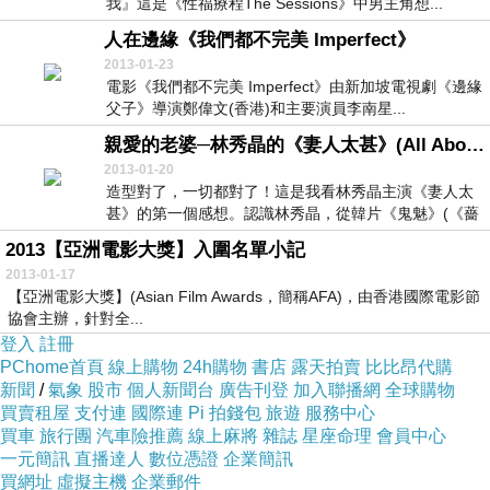
我』這是《性福療程The Sessions》中男主角想...
人在邊緣《我們都不完美 Imperfect》
2013-01-23
電影《我們都不完美 Imperfect》由新加坡電視劇《邊緣
父子》導演鄭偉文(香港)和主要演員李南星...
親愛的老婆─林秀晶的《妻人太甚》(All About My Wife)
2013-01-20
造型對了，一切都對了！這是我看林秀晶主演《妻人太
甚》的第一個感想。認識林秀晶，從韓片《鬼魅》(《薔
花...
2013【亞洲電影大獎】入圍名單小記
2013-01-17
【亞洲電影大獎】(Asian Film Awards，簡稱AFA)，由香港國際電影節
協會主辦，針對全...
登入
註冊
PChome首頁
線上購物
24h購物
書店
露天拍賣
比比昂代購
新聞
/
氣象
股市
個人新聞台
廣告刊登
加入聯播網
全球購物
買賣租屋
支付連
國際連
Pi 拍錢包
旅遊
服務中心
買車
旅行團
汽車險推薦
線上麻將
雜誌
星座命理
會員中心
一元簡訊
直播達人
數位憑證
企業簡訊
買網址
虛擬主機
企業郵件