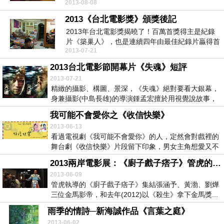
2013-08-08
一部跳出街舞青...
2013《台北電影獎》頒獎後記
2013年台北電影獎揭曉了！百萬首獎得主是紀錄
片《築巢人》，也是連續四年由最佳紀錄片贏得首
2013-07-21
獎，而囊括...
2013台北電影節開幕片《失魂》短評
2013-07-21
精緻的攝影、構圖、景深，《失魂》絕對要看大銀幕，
身兼攝影(中島長雄)的導演鍾孟宏擅於用視覺說故事，
鏡...
我可能不會愛你之《收信快樂》
2013-06-13
看過電視劇《我可能不會愛你》的人，定然會對戲裡的
舞台劇《收信快樂》片段留下印象，男女主角想愛又不
敢放...
2013兩岸電影展：《廚子戲子痞子》管虎的瘋狂虎烈拉
2013-06-09
管虎執導的《廚子戲子痞子》集結張涵予、黃渤、劉燁
三位金馬影帝，和去年(2012)以《殺生》拿下金馬獎...
雨季的情詩─新海誠作品《言葉之庭》
2013-06-02