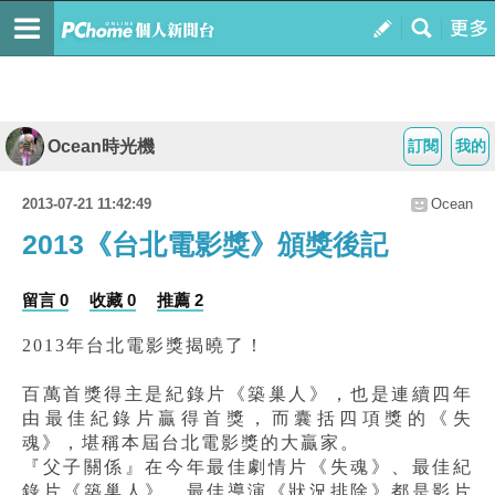
Ocean時光機
訂閱
我的
2013-07-21 11:42:49
Ocean
2013《台北電影獎》頒獎後記
留言 0
收藏 0
推薦 2
2013年台北電影獎揭曉了！
百萬首獎得主是紀錄片《築巢人》，也是連續四年
由最佳紀錄片贏得首獎，而
囊括四項獎的《失
魂》，堪稱本屆台北電影獎的大贏家。
『父子關係』在今年最佳劇情片《失魂》、最佳紀
錄片《築巢人》、最佳導演《狀況排除》都是影片