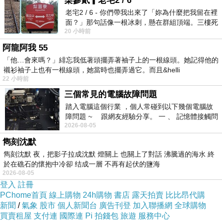
柒參貳▎老宅2 / 6
也獲頒最佳剪輯。
老宅2 / 6 - 你們帶我出來了「妳為什麼把我留在裡
導演沈可尚曾以短片《與山》得到1999年金馬獎最
面？」那句話像一根冰刺，懸在群組頂端。三樓死
佳創作短片，2009年《野球孩子》入圍金馬獎最佳
20 小時前
死盯著照片裡的人。那個人確實站在
紀錄片，2011年紀錄片《遙遠星球的孩子》更拿下
阿龍阿我 55
金鐘獎剪輯、教育文化節目、非戲劇節目類導演三
項獎。
《築巢人》是他繼《遙遠星球的孩子》後再
「他…會來嗎？」緋忘我低著頭擺弄著袖子上的一根線頭。她記得他的
拍自閉症題材，迥異於《遙遠星球》的正面，《築
襯衫袖子上也有一根線頭，她當時也擺弄過它。而且&helli
22 小時前
巢人》聚焦於父親面對自閉兒子的壓力，如『巢』
狀般堅固也束縛的家，是生命中不能不承受之重。
三個常見的電腦故障問題
得獎評語：『
沈可尚冷靜節制且精準的鏡頭，記錄
踏入電腦這個行業 ，個人常碰到以下幾個電腦故
這個不安的家庭，卻也帶我們直視父與子內在解不
障問題 ~ 跟網友經驗分享。 一 、 記憶體接觸問
開的困境，影像語言成熟呈現創作者的觀點，具有
2026-08-05
題 : 記憶體即
跨類別獲得肯定的美學高度』
。
雋刻沈默
自言18歲就愛上電影的導演沈可尚，原本一心想拍
雋刻沈默 夜，把影子拉成沈默 燈關上 也關上了對話 沸騰過的海水 終
的是劇情片，卻因緣際會在紀錄片裡貼近真實生活
於在礁石的懷抱中冷卻 结成一層 不再有起伏的鹽海
中的人。沈可尚在多部劇情短片
《茱麗葉》(兩個茱
2026-08-05
麗葉)
、
《10+10》(到站停車)
、
《昨日的記憶》(通
登入
註冊
電)
裡，早已展現他對劇情處理的成熟敏銳，期待早
PChome首頁
線上購物
24h購物
書店
露天拍賣
比比昂代購
日看到他的劇情長片！
新聞
/
氣象
股市
個人新聞台
廣告刊登
加入聯播網
全球購物
買賣租屋
支付連
國際連
Pi 拍錢包
旅遊
服務中心
《狀況排除》最佳導演
詹京霖
、男配角
蔡明修