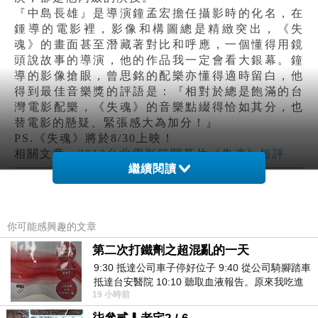
『中島長雄』是導演鐘孟宏擔任攝影時的化名，在
鍾導的電影裡，影像和構圖總是精緻突出，《失
魂》的畫面甚至潛藏著對比和呼應，一個懂得用鏡
頭說故事的導演，他的作品我一定會看大銀幕。鐘
導的影像搶眼，曾思銘的配樂亦懂得適時留白，他
得到最佳音樂獎的評語是：『
相對於總是飽滿的台
灣電影配樂，《失魂》的音樂點綴得恰如其分，也
替電影的懸疑、緊張感大為加分！』
PS.《
失魂》將於8/30上映！
相關文章：
2013台北電影節開幕片《失魂》短評
繼續閱讀
黃冠
《
築巢人
》百萬首獎、最佳紀錄片、最佳剪輯
鈞
你可能感興趣的文章
第二次打鐵劑之超混亂的一天
《築巢人》是第四度得到
台北電影獎最大獎─百萬
9:30 抵達公司車子停好位子 9:40 從公司騎腳踏車
首獎的最佳紀錄片(
2012年《金城小子》、
2011年
抵達台安醫院 10:10 聽取血液報告。原來我吃進
《沉沒之島》&《爸爸節的禮物─小林滅村事件首部
19 小時前
去的 B12 彌可保並非沒有吸收而是超
曲》
、
2010年《乘著光影旅行》)，《築巢人》同時