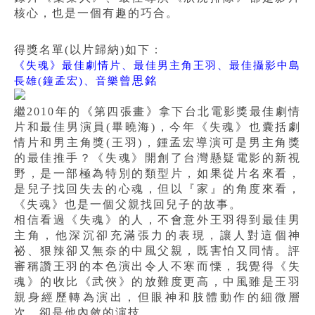
核心，也是一個有趣的巧合。
得獎名單(以片歸納)如下：
《失魂》最佳劇情片、最佳男主角王羽、最佳攝影中島
曾思銘
長雄(鐘孟宏)、音樂
繼2010年的《第四張畫》拿下台北電影獎最佳劇情
片和最佳男演員(畢曉海)，今年《失魂》也囊括劇
情片和男主角獎(王羽)，鍾孟宏導演可是男主角獎
的最佳推手？《失魂》開創了台灣懸疑電影的新視
野，是一部極為特別的類型片，
如果從片名來看，
是兒子找回失去的心魂，但以『家』的角度來看，
《失魂》也是一個父親找回兒子的故事。
相信看過《失魂》的人，不會意外王羽得到最佳男
主角，他深沉卻充滿張力的表現，讓人對這個神
祕、狠辣卻又無奈的中風父親，既害怕又同情。
評
審稱讚王羽的本色演出令人不寒而慄，我覺得
《失
魂》的收比
《武俠》的放難度更高，中風雖是王羽
親身經歷轉為演出，但
眼神和肢體動作的細微層
次，卻是他內斂的演技。