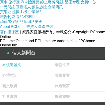
買車
旅行團
汽車險推薦
線上麻將
雜誌
星座命理
會員中心
一元簡訊
直播達人
數位憑證
企業簡訊
短片《狀況排除》拿下最佳導演，是我在頒獎典禮
買網址
虛擬主機
企業郵件
當晚的一個驚喜，早在金穗獎看過《狀況排除》，
廣告刊登
隱私權聲明
刻意黑白的處理，手持跟拍的場面調度，限水抗議
消費者保護
兒童網路安全
題材聯結父子關係，在在令我印象深刻，而演出張
About PChome
投資人聯絡
徵才
作驥《忠仔》、《黑暗之光》，亦參演過多部影視
著作權保護
｜網路家庭版權所有、轉載必究
‧Copyright PChome
作品的『蔡爸』蔡明修，《狀況排除》裡飾演和憲
Online
兵兒子衝突的抗議父親，掌握憤怒和親情之間的矛
PChome Online and PChome are trademarks of PChome
Online Inc.
盾，得到最佳男配角獎。
相關文章：
《狀況排除》
個人新聞台
快速發文
最新文章
甜‧祕密》最佳新演員黃劭揚、媒體推薦獎
《
心情雜記
美食饗宴
《甜‧秘密》裡有鍾鎮濤、李烈、隋棠、李千娜等多
位不同世代的演員，主角男孩黃劭揚，以他的眼光
藝文欣賞
旅遊玩家
看周圍的人事，隨著一段段感情的甜‧秘密揭開，他
的成長和領悟留下劇情餘韻。自然不做作的生動演
社會萬象
影視娛樂
技，從電視跨足電影的新人黃劭揚，贏得最佳新演