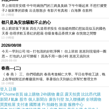
最佳改編劇本：《大佛普拉斯》黃信堯（預測）\
早上很現世安穩 中午吃碗熱門的三媽臭臭鍋 下午午睡起來 不想打擾雙
子J 做家事的節奏 出去散散步 有影片有真相：白海豚 在飲料
《刀背藏身》徐浩峰（心水）
16 小時前
都只是為安放騷動不止的心
最佳攝影：《老獸》Matthias DELVAUX（預
你上窮碧落下黃泉 四生六道尋求投生 你放縱肉體幻想如花似玉的國色
天香 你尋求軟玉香紅的慰藉 你吸食毒品香煙大麻 在恍惚之間瞥
測）\《大佛普拉斯》中島長雄（心水）
13 小時前
2026/08/08
最佳視覺效果：《喜歡.你》全鴻錕.翁國賢.陳迪
今天一早到公司 哇~ 打包清的好乾淨啊！ 但上班前 崽崽到現場掃一圈
凱（預測）\《悟空傳》黃智亨.徐建（心水）
恩～ 打包的人好可憐喔！ 因為不用一個小時 崽崽又搞到水
2026-08-08
春燕---(二)
最佳美術設計：《健忘村》黃美清（預測）\《血
《 春 燕 》 三、你們唱戲的 春燕考進輔仁大學。平日在學校工讀，晚
觀音》蔡珮玲（心水）
上在學校附近的餐廳當外場。寒暑假白天到鎮公所幫忙整理文件
18 小時前
登入
註冊
最佳造型設計：《健忘村》吳里璐（預測）\《血
PChome首頁
線上購物
24h購物
書店
露天拍賣
比比昂代購
新聞
/
氣象
股市
個人新聞台
廣告刊登
加入聯播網
全球購物
觀音》王佳惠（心水）
買賣租屋
支付連
國際連
Pi 拍錢包
旅遊
服務中心