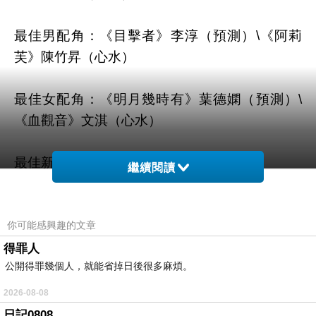
最佳男配角：《目擊者》李淳（預測）\《阿莉
芙》陳竹昇（心水）
最佳女配角：《明月幾時有》葉德嫻（預測）\
《血觀音》文淇（心水）
最佳新導演：《強尼.凱克》（預測+心水）
繼續閱讀
最佳新演員：《強尼.凱克》瑞瑪席丹（預測）\
《刀背藏身》張傲月（心水）
你可能感興趣的文章
得罪人
公開得罪幾個人，就能省掉日後很多麻煩。
最佳原著劇本：《血觀音》楊雅喆（預測）\《相
愛相親》張艾嘉.游曉穎（心水）
2026-08-08
日記0808