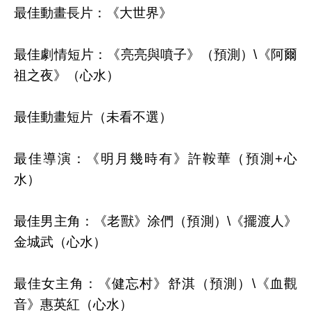
最佳動畫長片：《大世界》
最佳劇情短片：《亮亮與噴子》（預測）\《阿爾
祖之夜》（心水）
最佳動畫短片（未看不選）
最佳導演：《明月幾時有》許鞍華（預測+心
水）
最佳男主角：《老獸》涂們（預測）\《擺渡人》
金城武（心水）
最佳女主角：《健忘村》舒淇（預測）\《血觀
音》惠英紅（心水）