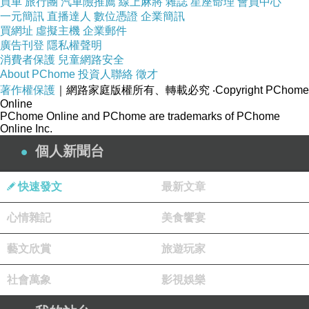
買車
旅行團
汽車險推薦
線上麻將
雜誌
星座命理
會員中心
最佳動作設計：《綉春刀II修羅戰場》桑林（預
一元簡訊
直播達人
數位憑證
企業簡訊
買網址
虛擬主機
企業郵件
測）\《刀背藏身》徐浩峰（心水）
廣告刊登
隱私權聲明
消費者保護
兒童網路安全
About PChome
投資人聯絡
徵才
最佳電影原創音樂：《明月幾時有》久石讓（預
著作權保護
｜網路家庭版權所有、轉載必究
‧Copyright PChome
測）\《刀背藏身》安巍（心水）
Online
PChome Online and PChome are trademarks of PChome
Online Inc.
最佳原創電影歌曲：《大佛普拉斯》有無（預
個人新聞台
測）\《相愛相親》陌上花開（心水）
快速發文
最新文章
最佳剪輯：《笨鳥》廖慶松（預測）\《大佛普拉
心情雜記
美食饗宴
斯》（心水）
藝文欣賞
旅遊玩家
最佳音效：《報告老師！怪怪怪怪物！》杜篤之.
社會萬象
影視娛樂
吳書瑤.杜均堂（預測）\《大佛普拉斯》杜篤之.
吳書瑤（心水）