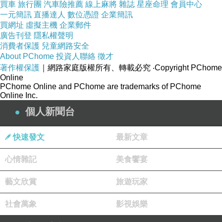
心疼阿嬤。
買車
旅行團
汽車險推薦
線上麻將
雜誌
星座命理
會員中心
一元簡訊
直播達人
數位憑證
企業簡訊
買網址
虛擬主機
企業郵件
廣告刊登
隱私權聲明
消費者保護
兒童網路安全
About PChome
投資人聯絡
徵才
著作權保護
｜網路家庭版權所有、轉載必究
‧Copyright PChome
Online
PChome Online and PChome are trademarks of PChome
Online Inc.
個人新聞台
快速發文
最新文章
這麼多人為阿嬤求情，連我也心軟了，也顧及大
心情雜記
美食饗宴
家提到的教育問題，若是小孩來看展看到阿嬤被
藝文欣賞
旅遊玩家
打，真的不是很好的示範，所以隔了一天開展記
者會前，我就把阿嬤背在太宰身後，讓畫面更正
社會萬象
影視娛樂
義。