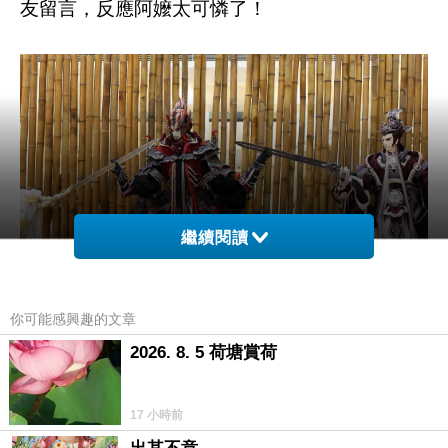
友留言，反應阿嬤太可憐了！
繼續閱讀
你可能感興趣的文章
2026. 8. 5 荷塘賞荷
以下是幾則留言，大家看了就知道阿嬤被踩，大
家有多麼不忍心了！
17 小時前
：萬一家長帶小孩來看
要怎麼解釋啊？
Jr Fang