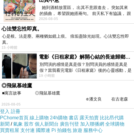
出其不意
長大了，翅膀硬了，可以家暴了？
!
她到酒精放置區， 出其不意跟進去， 突如其來
的插曲， 希望跟她搭兩句。 前天私下有協議， 跟
：好暴力的
，不舒服！
Dorothy Gong
pose
2026-08-05
著阿弟丟拉基
藏冷浪：不忍看
心法雙忘性即真。
：
不要欺負阿婆
Kenji So
....>..<
心是根。法是塵。兩種猶如鏡上痕。 痕垢盡除光始現。心法雙忘性即
真。
任花浪：阿罵是要給你扶過馬路的
不是用來踩
~
15 小時前
的
XDDDD
電影《日租家庭》解開心結的長途歸鄉！能在電影院感受到地理的寬闊和人心的相鄰，真是太棒了！
陳天才：可不可以放隻小鬼讓他踩比較適合
別問演的感情是真是假？別問演員的感情是真是
假？當我看完電影《日租家庭》後的心靈感動，是
黃絃修：呃
欺負老人啊！
......
19 小時前
真的。詮釋的情感觸動了人心，就是真情
：腳下留嬤阿阿阿
Suwen Yu
◎飛鼠慕雄鷹
■寓言故事 ◎飛鼠慕雄鷹
看來台灣對於敬老尊賢的教育還是做得很好，所
⊕潘文良 在古老森
2026-08-05
林的底層，住著一隻小飛鼠
以當天晚上我把完整的場景圖
出來，讓大家
Po
登入
註冊
看到為了救阿嬤，太宰他們四個人豁盡全力，拼
PChome首頁
線上購物
24h購物
書店
露天拍賣
比比昂代購
新聞
/
氣象
股市
個人新聞台
廣告刊登
加入聯播網
全球購物
死保全。這下大家懂了，但還是有幾位朋友仍是
買賣租屋
支付連
國際連
Pi 拍錢包
旅遊
服務中心