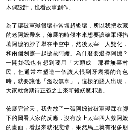
木偶設計，也看故事創作。
為了讓破軍殛很壞非常壞超級壞，所以我把收藏
的老阿嬤帶來，佈展的時候本來想要讓破軍殛掐
著阿嬤的脖子舉在半空中，然後太宰一人雙化，
和兩個劍靈一起搶救阿嬤。為什麼要選擇阿嬤？
一開始我也有想到要用「大頭成」那種無辜村
民，但通常在塑造一個讓人恨到牙癢癢的角色
時，就要讓他「濫殺無辜」，這樣的惡人出現，
大家就會期待正義之士來斬殺妖魔邪道。
佈展完當天，我先放了一張阿嬤被破軍殛踩在腳
下的圖看大家的反應，沒有放上太宰四人救阿嬤
的畫面，看起來就很悲慘，果然馬上就有很多朋